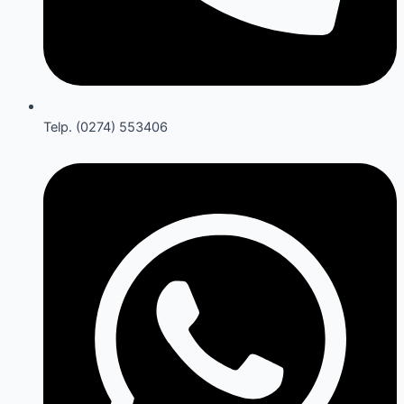
Telp. (0274) 553406