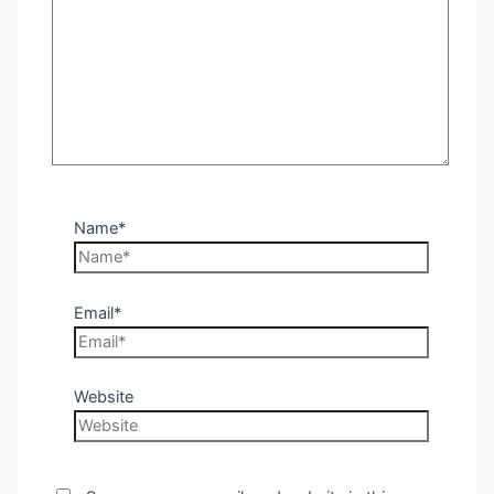
Name*
Email*
Website