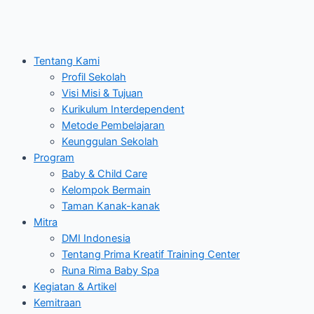
Tentang Kami
Profil Sekolah
Visi Misi & Tujuan
Kurikulum Interdependent
Metode Pembelajaran
Keunggulan Sekolah
Program
Baby & Child Care
Kelompok Bermain
Taman Kanak-kanak
Mitra
DMI Indonesia
Tentang Prima Kreatif Training Center
Runa Rima Baby Spa
Kegiatan & Artikel
Kemitraan