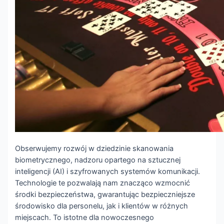
Obserwujemy rozwój w dziedzinie skanowania
biometrycznego, nadzoru opartego na sztucznej
inteligencji (AI) i szyfrowanych systemów komunikacji.
Technologie te pozwalają nam znacząco wzmocnić
środki bezpieczeństwa, gwarantując bezpieczniejsze
środowisko dla personelu, jak i klientów w różnych
miejscach. To istotne dla nowoczesnego