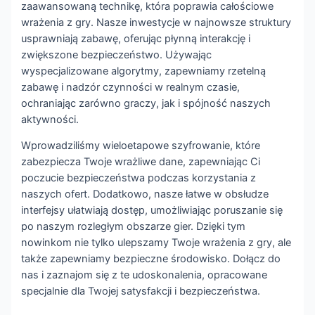
zaawansowaną technikę, która poprawia całościowe
wrażenia z gry. Nasze inwestycje w najnowsze struktury
usprawniają zabawę, oferując płynną interakcję i
zwiększone bezpieczeństwo. Używając
wyspecjalizowane algorytmy, zapewniamy rzetelną
zabawę i nadzór czynności w realnym czasie,
ochraniając zarówno graczy, jak i spójność naszych
aktywności.
Wprowadziliśmy wieloetapowe szyfrowanie, które
zabezpiecza Twoje wrażliwe dane, zapewniając Ci
poczucie bezpieczeństwa podczas korzystania z
naszych ofert. Dodatkowo, nasze łatwe w obsłudze
interfejsy ułatwiają dostęp, umożliwiając poruszanie się
po naszym rozległym obszarze gier. Dzięki tym
nowinkom nie tylko ulepszamy Twoje wrażenia z gry, ale
także zapewniamy bezpieczne środowisko. Dołącz do
nas i zaznajom się z te udoskonalenia, opracowane
specjalnie dla Twojej satysfakcji i bezpieczeństwa.