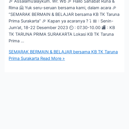
🎉 Assalamu’alaykum. Wr. Wb 🎉 Hallo Sahabat Runa &
Rima 🤗 Yuk seru-seruan bersama kami, dalam acara 🎉
“SEMARAK BERMAIN & BELAJAR bersama KB TK Taruna
Prima Surakarta” 🎉 Kapan ya acaranya ? ⤵️ 📅 : Senin-
Jum’at, 18-22 Desember 2023 ⏲ : 07.30-10.00 🏬 : KB
TK TARUNA PRIMA SURAKARTA Lokasi KB TK Taruna
Prima …
SEMARAK BERMAIN & BELAJAR bersama KB TK Taruna
Prima Surakarta
Read More »