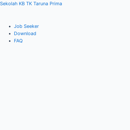
Skip
Sekolah KB TK Taruna Prima
to
content
Job Seeker
Download
FAQ