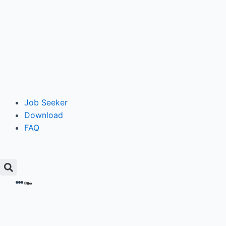
Job Seeker
Download
FAQ
Search