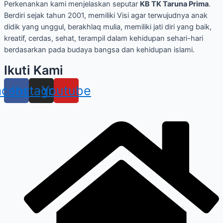
Perkenankan kami menjelaskan seputar
KB TK Taruna Prima
.
Berdiri sejak tahun 2001, memiliki Visi agar terwujudnya anak
didik yang unggul, berakhlaq mulia, memiliki jati diri yang baik,
kreatif, cerdas, sehat, terampil dalam kehidupan sehari-hari
berdasarkan pada budaya bangsa dan kehidupan islami.
Ikuti Kami
acebook
Instagram
Youtube