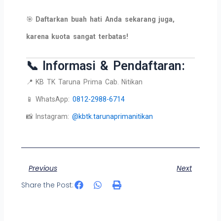
🎯
Daftarkan buah hati Anda sekarang juga,
karena kuota sangat terbatas!
📞 Informasi & Pendaftaran:
📍 KB TK Taruna Prima Cab. Nitikan
📱 WhatsApp:
0812-2988-6714
📸 Instagram:
@kbtk.tarunaprimanitikan
Prev
Ne
Previous
Next
Share the Post: