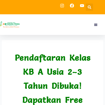
Skip
Sea
to
content
Menu
Tentang
Kegia
Pendaftaran Kelas
KB A Usia 2–3
Tahun Dibuka!
Dapatkan Free