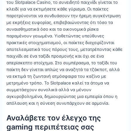
του Slotpalace Casino, το συνειδητό παιχνίδι γίνεται το
κλειδί για να εκτιμήσετε κάθε γύρισμα. Οι παίκτες
παροτρύνονται να συνδυάσουν την ήρεμη συγκέντρωση
με εκρήξεις ευφορίας, επιβεβαιώνοντας ότι τόσο τα
συναισθηματικά όσο και τα οικονομικά ρίσκα
παραμένουν γειωμένα. Υιοθετώντας υπεύθυνες
πρακτικές στοιχηματισμού, οι παίκτες διαχειρίζονται
αποτελεσματικά τους πόρους τους, μετατρέποντας κάθε
παιχνίδι σε ένα ταξίδι προσμονής και όχι σε ένα
απερίσκεπτο στοίχημα. Στο συμπέρασμα, το ταξίδι του
παίκτη δεν γίνεται απλώς να αναζητά τα τζάκποτ, αλλά
να εκτιμά τη ζωντανή ατμόσφαιρα του καζίνο με
μετρημένο τρόπο. Το Slotpalace καλεί τα άτομα να
συμμετάσχουν συνολικά αλλά να μένουν
αγκυροβολημένα, δημιουργώντας μια εμπειρία όπου η
απόλαυση και η σύνεση συνυπάρχουν σε αρμονία.
Αναλάβετε τον έλεγχο της
gaming περιπέτειας σας