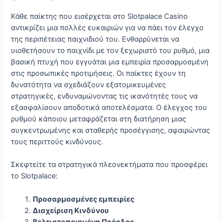
Κάθε παίκτης που εισέρχεται στο Slotpalace Casino
αντικρίζει μια πολλές ευκαιριών για να πάει τον έλεγχο
της περιπέτειας παιχνιδιού του. Ενθαρρύνεται να
υιοθετήσουν το παιχνίδι με τον ξεχωριστό του ρυθμό, μια
βασική πτυχή που εγγυάται μια εμπειρία προσαρμοσμένη
στις προσωπικές προτιμήσεις. Οι παίκτες έχουν τη
δυνατότητα να σχεδιάζουν εξατομικευμένες
στρατηγικές, ενδυναμώνοντας τις ικανότητές τους να
εξασφαλίσουν αποδοτικά αποτελέσματα. Ο έλεγχος του
ρυθμού κάποιου μεταφράζεται στη διατήρηση μιας
συγκεντρωμένης και σταθερής προσέγγισης, αφαιρώντας
τους περιττούς κινδύνους.
Σκεφτείτε τα στρατηγικά πλεονεκτήματα που προσφέρει
το Slotpalace:
Προσαρμοσμένες εμπειρίες
Διαχείριση Κινδύνου
Βελτιστοποιημένη Πρόοδος