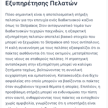
Εξυπηρέτησης Πελατών
Πόσο σημαντική είναι η αποτελεσματική στήριξη
πελατών για την επιτυχία ενός διαδικτυακού καζίνο
όπως το Slotpalace; Στον ανταγωνιστικό τομέα των
διαδικτυακών τυχερών παιχνιδιών, η εξαιρετική
εξυπηρέτηση πελατών αποτελεί βασικό στοιχείο που
μπορεί να ξεχωρίσει το Slotpalace από τους αντίπαλους.
Η καλή συνεννόηση με τους πελάτες εξασφαλίζει ότι οι
παίκτες αισθάνονται ότι τους εκτιμούν, μετατρέποντας
τους νέους σε σταθερούς πελάτες. Η στρατηγική
ανταπόκριση στην εξυπηρέτηση μπορεί να καλύψει
ζητήματα ταχέως, βελτιώνοντας τη συνολική
ευχαρίστηση και εμπιστοσύνη. Κατασκευάζει ένα δίχτυ
ασφαλείας στο οποίο μπορούν να βασίζονται οι παίκτες
όταν συμβαίνουν τεχνικά θέματα ή απορίες. Επιπλέον, η
προσβάσιμη στήριξη μπορεί να ενδυναμώσει την πίστη
στον εαυτό, ενθαρρύνοντας τους παίκτες να ενταχθούν
χωρίς αμφιβολία, γνωρίζοντας ότι η υποστήριξη είναι