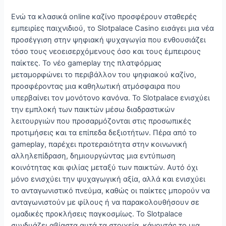
Ενώ τα κλασικά online καζίνο προσφέρουν σταθερές
εμπειρίες παιχνιδιού, το Slotpalace Casino εισάγει μια νέα
προσέγγιση στην ψηφιακή ψυχαγωγία που ενθουσιάζει
τόσο τους νεοεισερχόμενους όσο και τους έμπειρους
παίκτες. Το νέο gameplay της πλατφόρμας
μεταμορφώνει το περιβάλλον του ψηφιακού καζίνο,
προσφέροντας μια καθηλωτική ατμόσφαιρα που
υπερβαίνει τον μονότονο κανόνα. Το Slotpalace ενισχύει
την εμπλοκή των παικτών μέσω διαδραστικών
λειτουργιών που προσαρμόζονται στις προσωπικές
προτιμήσεις και τα επίπεδα δεξιοτήτων. Πέρα από το
gameplay, παρέχει προτεραιότητα στην κοινωνική
αλληλεπίδραση, δημιουργώντας μια εντύπωση
κοινότητας και φιλίας μεταξύ των παικτών. Αυτό όχι
μόνο ενισχύει την ψυχαγωγική αξία, αλλά και ενισχύει
το ανταγωνιστικό πνεύμα, καθώς οι παίκτες μπορούν να
ανταγωνιστούν με φίλους ή να παρακολουθήσουν σε
ομαδικές προκλήσεις παγκοσμίως. Το Slotpalace
συνδυάζει αβίαστα αυτά τα στοιχεία, κάνοντάς το μια