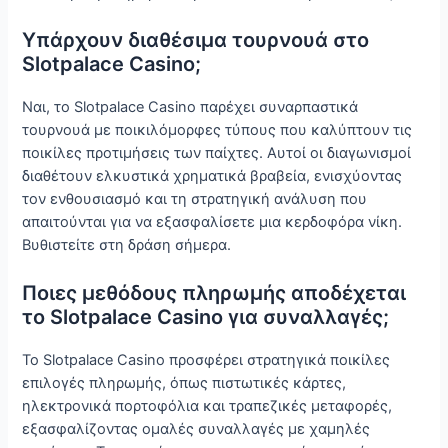
Υπάρχουν διαθέσιμα τουρνουά στο
Slotpalace Casino;
Ναι, το Slotpalace Casino παρέχει συναρπαστικά
τουρνουά με ποικιλόμορφες τύπους που καλύπτουν τις
ποικίλες προτιμήσεις των παίχτες. Αυτοί οι διαγωνισμοί
διαθέτουν ελκυστικά χρηματικά βραβεία, ενισχύοντας
τον ενθουσιασμό και τη στρατηγική ανάλυση που
απαιτούνται για να εξασφαλίσετε μια κερδοφόρα νίκη.
Βυθιστείτε στη δράση σήμερα.
Ποιες μεθόδους πληρωμής αποδέχεται
το Slotpalace Casino για συναλλαγές;
Το Slotpalace Casino προσφέρει στρατηγικά ποικίλες
επιλογές πληρωμής, όπως πιστωτικές κάρτες,
ηλεκτρονικά πορτοφόλια και τραπεζικές μεταφορές,
εξασφαλίζοντας ομαλές συναλλαγές με χαμηλές