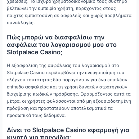
χρεώσεις. Το ισχυρό χρηματοοικονομικό τους σύστημα
βελτιώνει την εμπειρία χρήστη, παρέχοντας στους
παίχτες εμπιστοσύνη σε ασφαλείς και χωρίς προβλήματα
συναλλαγές.
Πώς μπορώ να διασφαλίσω την
ασφάλεια του λογαριασμού μου στο
Slotpalace Casino;
Η εξασφάλιση της ασφάλειας του λογαριασμού στο
Slotpalace Casino περιλαμβάνει την ενεργοποίηση του
ελέγχου ταυτότητας δύο παραγόντων για ένα επιπλέον
επίπεδο ασφαλείας και τη χρήση δυνατών στρατηγικών
διαχείρισης κωδικών πρόσβασης. Εφαρμόζοντας αυτά τα
μέτρα, οι χρήστες φυλάσσονται από μη εξουσιοδοτημένη
πρόσβαση και προστατεύουν αποτελεσματικά τα
προσωπικά τους δεδομένα.
Δίνει το Slotpalace Casino εφαρμογή για
κινητά για παιχνίδια;