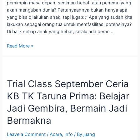
pemimpin masa depan, seniman hebat, atau penemu yang
akan mengubah dunia? Pertanyaannya bukan hanya apa
yang bisa dilakukan anak, tapi juga:👉 Apa yang sudah kita
lakukan sebagai orang tua untuk memfasilitasi potensinya?
Di balik setiap anak yang hebat, selalu ada peran …
Read More »
Trial
Class
Trial Class September Ceria
September
Ceria
KB TK Taruna Prima: Belajar
KB
TK
Jadi Gembira, Bermain Jadi
Taruna
Prima:
Bermakna
Belajar
Jadi
Leave a Comment
/
Acara
,
Info
/ By
juang
Gembira,