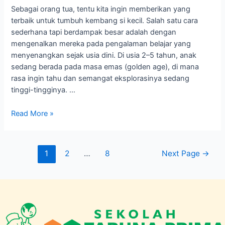
Sebagai orang tua, tentu kita ingin memberikan yang
Bermain
terbaik untuk tumbuh kembang si kecil. Salah satu cara
Jadi
sederhana tapi berdampak besar adalah dengan
Bermakna
mengenalkan mereka pada pengalaman belajar yang
menyenangkan sejak usia dini. Di usia 2–5 tahun, anak
sedang berada pada masa emas (golden age), di mana
rasa ingin tahu dan semangat eksplorasinya sedang
tinggi-tingginya. …
Read More »
1
2
…
8
Next Page
→