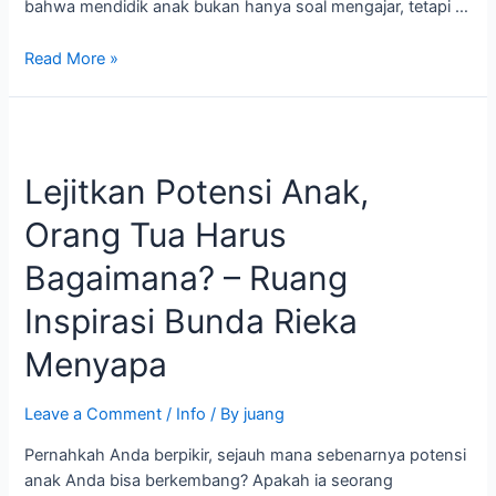
bahwa mendidik anak bukan hanya soal mengajar, tetapi …
Read More »
Lejitkan
Potensi
Lejitkan Potensi Anak,
Anak,
Orang
Orang Tua Harus
Tua
Harus
Bagaimana? – Ruang
Bagaimana?
–
Inspirasi Bunda Rieka
Ruang
Menyapa
Inspirasi
Bunda
Rieka
Leave a Comment
/
Info
/ By
juang
Menyapa
Pernahkah Anda berpikir, sejauh mana sebenarnya potensi
anak Anda bisa berkembang? Apakah ia seorang