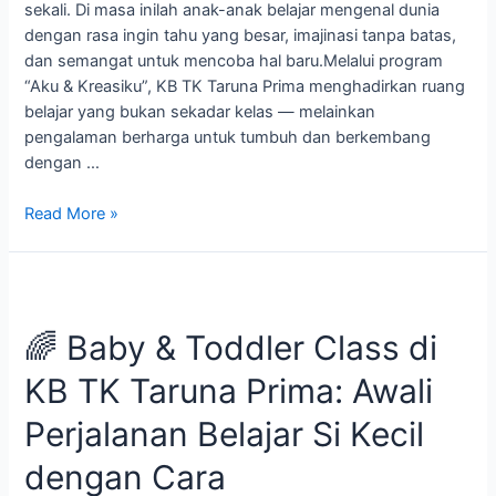
Prima
sekali. Di masa inilah anak-anak belajar mengenal dunia
dengan rasa ingin tahu yang besar, imajinasi tanpa batas,
dan semangat untuk mencoba hal baru.Melalui program
“Aku & Kreasiku”, KB TK Taruna Prima menghadirkan ruang
belajar yang bukan sekadar kelas — melainkan
pengalaman berharga untuk tumbuh dan berkembang
dengan …
Read More »
🌈
Baby
🌈 Baby & Toddler Class di
&
Toddler
KB TK Taruna Prima: Awali
Class
di
Perjalanan Belajar Si Kecil
KB
TK
dengan Cara
Taruna