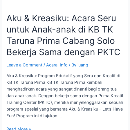
Aku
&
Aku & Kreasiku: Acara Seru
Kreasiku:
Acara
untuk Anak-anak di KB TK
Seru
untuk
Taruna Prima Cabang Solo
Anak-
anak
Bekerja Sama dengan PKTC
di
KB
Leave a Comment
/
Acara
,
Info
/ By
juang
TK
Aku & Kreasiku: Program Edukatif yang Seru dan Kreatif di
Taruna
KB TK Taruna Prima KB TK Taruna Prima kembali
Prima
menghadirkan acara yang sangat dinanti bagi orang tua
Cabang
dan anak-anak. Dengan bekerja sama dengan Prima Kreatif
Solo
Training Center (PKTC), mereka menyelenggarakan sebuah
Bekerja
program spesial yang bernama Aku & Kreasiku – Let’s Have
Sama
Fun! Program ini ditujukan …
dengan
PKTC
Read More »