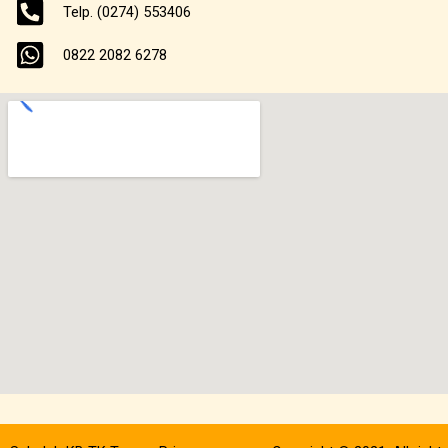
Telp. (0274) 553406
k
a
m
0822 2082 6278