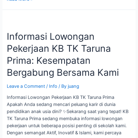
Informasi
Lowongan
Informasi Lowongan
Pekerjaan
KB
Pekerjaan KB TK Taruna
TK
Taruna
Prima: Kesempatan
Prima:
Kesempatan
Bergabung Bersama Kami
Bergabung
Bersama
Leave a Comment
/
Info
/ By
juang
Kami
Informasi Lowongan Pekerjaan KB TK Taruna Prima
Apakah Anda sedang mencari peluang karir di dunia
pendidikan anak usia dini? ✨Sekarang saat yang tepat! KB
TK Taruna Prima sedang membuka informasi lowongan
pekerjaan untuk beberapa posisi penting di sekolah kami.
Dengan semangat Aktif, Inovatif & Islami, kami percaya