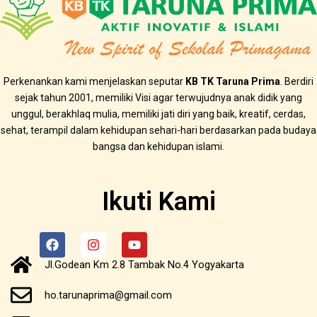
Perkenankan kami menjelaskan seputar
KB TK Taruna Prima
. Berdiri
sejak tahun 2001, memiliki Visi agar terwujudnya anak didik yang
unggul, berakhlaq mulia, memiliki jati diri yang baik, kreatif, cerdas,
sehat, terampil dalam kehidupan sehari-hari berdasarkan pada budaya
bangsa dan kehidupan islami.
Ikuti Kami
F
I
Y
a
n
o
c
s
u
Jl.Godean Km 2.8 Tambak No.4 Yogyakarta
e
t
t
b
a
u
ho.tarunaprima@gmail.com
o
g
b
o
r
e