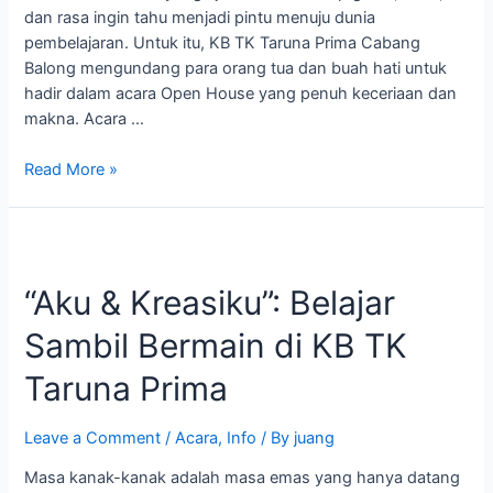
dengan
dan rasa ingin tahu menjadi pintu menuju dunia
Cinta
pembelajaran. Untuk itu, KB TK Taruna Prima Cabang
Balong mengundang para orang tua dan buah hati untuk
hadir dalam acara Open House yang penuh keceriaan dan
makna. Acara …
Read More »
“Aku
&
“Aku & Kreasiku”: Belajar
Kreasiku”:
Belajar
Sambil Bermain di KB TK
Sambil
Bermain
Taruna Prima
di
KB
Leave a Comment
/
Acara
,
Info
/ By
juang
TK
Taruna
Masa kanak-kanak adalah masa emas yang hanya datang