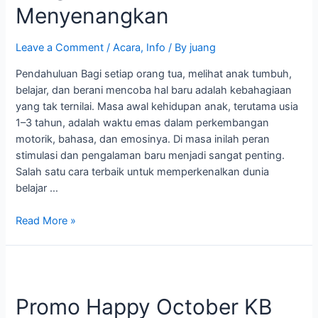
Menyenangkan
Prima:
Awali
Perjalanan
Leave a Comment
/
Acara
,
Info
/ By
juang
Belajar
Pendahuluan Bagi setiap orang tua, melihat anak tumbuh,
Si
belajar, dan berani mencoba hal baru adalah kebahagiaan
Kecil
yang tak ternilai. Masa awal kehidupan anak, terutama usia
dengan
1–3 tahun, adalah waktu emas dalam perkembangan
Cara
motorik, bahasa, dan emosinya. Di masa inilah peran
Menyenangkan
stimulasi dan pengalaman baru menjadi sangat penting.
Salah satu cara terbaik untuk memperkenalkan dunia
belajar …
Read More »
Promo
Happy
Promo Happy October KB
October
KB