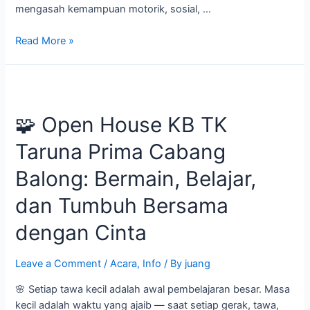
mengasah kemampuan motorik, sosial, …
Read More »
🧩
Open
🧩 Open House KB TK
House
KB
Taruna Prima Cabang
TK
Taruna
Balong: Bermain, Belajar,
Prima
Cabang
dan Tumbuh Bersama
Balong:
dengan Cinta
Bermain,
Belajar,
dan
Leave a Comment
/
Acara
,
Info
/ By
juang
Tumbuh
🌸 Setiap tawa kecil adalah awal pembelajaran besar. Masa
Bersama
kecil adalah waktu yang ajaib — saat setiap gerak, tawa,