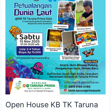
Prima
Solo:
Serunya
Petualangan
Dunia
Laut
Bersama
Anak
Usia
Dini
Open House KB TK Taruna