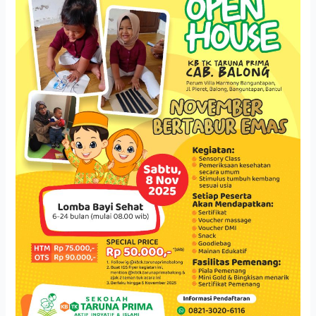
Bertabur
Emas
di
KB
TK
Taruna
Prima
Balong:
Rayakan
Tumbuh
Kembang
Anak
dengan
Ceria!