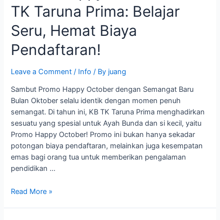
TK Taruna Prima: Belajar
TK
Taruna
Seru, Hemat Biaya
Prima:
Belajar
Pendaftaran!
Seru,
Hemat
Leave a Comment
/
Info
/ By
juang
Biaya
Sambut Promo Happy October dengan Semangat Baru
Pendaftaran!
Bulan Oktober selalu identik dengan momen penuh
semangat. Di tahun ini, KB TK Taruna Prima menghadirkan
sesuatu yang spesial untuk Ayah Bunda dan si kecil, yaitu
Promo Happy October! Promo ini bukan hanya sekadar
potongan biaya pendaftaran, melainkan juga kesempatan
emas bagi orang tua untuk memberikan pengalaman
pendidikan …
Read More »