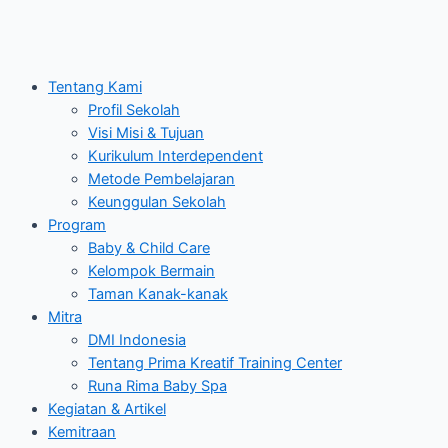
Tentang Kami
Profil Sekolah
Visi Misi & Tujuan
Kurikulum Interdependent
Metode Pembelajaran
Keunggulan Sekolah
Program
Baby & Child Care
Kelompok Bermain
Taman Kanak-kanak
Mitra
DMI Indonesia
Tentang Prima Kreatif Training Center
Runa Rima Baby Spa
Kegiatan & Artikel
Kemitraan