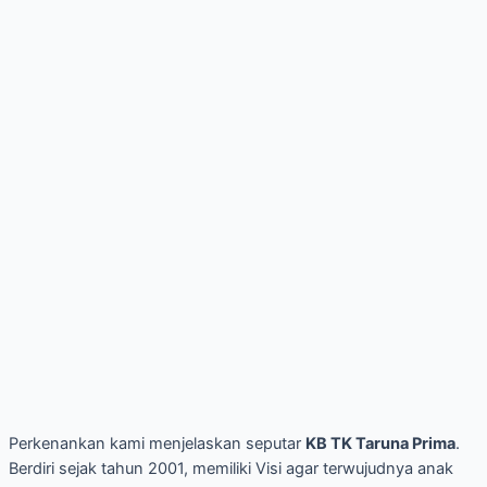
Perkenankan kami menjelaskan seputar
KB TK Taruna Prima
.
Berdiri sejak tahun 2001, memiliki Visi agar terwujudnya anak