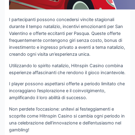
I partecipanti possono concedersi vincite stagionali
durante il tempo natalizio, incentivi emozionanti per San
Valentino e offerte eccitanti per Pasqua. Queste offerte
frequentemente contengono giri senza costo, bonus di
investimento e ingresso privato a eventi a tema natalizio,
creando ogni visita un’esperienza unica.
Utilizzando lo spirito natalizio, Hitnspin Casino combina
esperienze affascinanti che rendono il gioco incantevole.
I player possono aspettarsi offerte a periodo limitato che
incoraggiano l’esplorazione e il coinvolgimento,
amplificando il loro abilità di successo.
Non perdete l’occasione: unitevi ai festeggiamenti e
scoprite come Hitnspin Casino si cambia ogni periodo in
una celebrazione dell’innovazione e dell’entusiasmo nel
gambling!