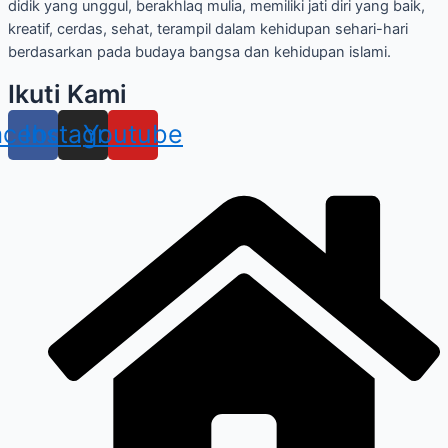
didik yang unggul, berakhlaq mulia, memiliki jati diri yang baik,
kreatif, cerdas, sehat, terampil dalam kehidupan sehari-hari
berdasarkan pada budaya bangsa dan kehidupan islami.
Ikuti Kami
acebook
Instagram
Youtube