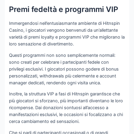
Premi fedeltà e programmi VIP
Immergendosi nell’entusiasmante ambiente di Hitnspin
Casino, i giocatori vengono benvenuti da un’allettante
varietà di premi loyalty e programmi VIP che migliorano la
loro sensazione di divertimento.
Questi programmi non sono semplicemente normali:
sono creati per celebrare i partecipanti fedele con
privilegi esclusivi. I giocatori possono godere di bonus
personalizzati, withdrawals più celermente e account
manager dedicati, rendendo ogni visita unica.
Inoltre, la struttura VIP a fasi di Hitnspin garantisce che
più giocatori si sforzano, più importanti diventano le loro
ricompense. Dai donazioni sontuosi all’accesso a
manifestazioni esclusivi, le occasioni si focalizzano a chi
cerca cambiamento ed sensazioni.
Che si parli di partecipanti occasionali o di grandi