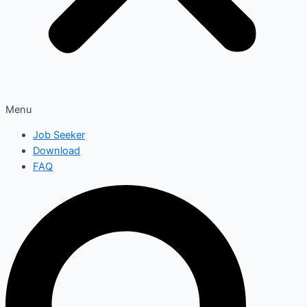
Menu
Job Seeker
Download
FAQ