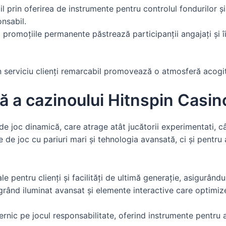
 prin oferirea de instrumente pentru controlul fondurilor
nsabil.
 promoțiile permanente păstrează participanții angajați și 
serviciu clienți remarcabil promovează o atmosferă acogitoa
ă a cazinoului Hitnspin Casin
 joc dinamică, care atrage atât jucătorii experimentati, cât
e de joc cu pariuri mari și tehnologia avansată, ci și pent
le pentru clienți și facilități de ultimă generație, asigurând
grând iluminat avansat și elemente interactive care optimi
nic pe jocul responsabilitate, oferind instrumente pentru 