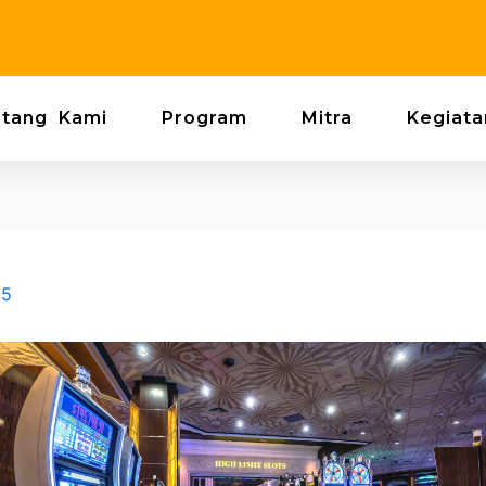
tang Kami
Program
Mitra
Kegiata
25