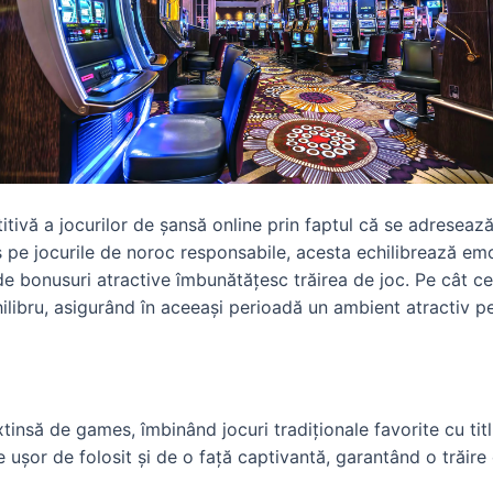
tivă a jocurilor de șansă online prin faptul că se adresează
s pe jocurile de noroc responsabile, acesta echilibrează emoț
de bonusuri atractive îmbunătățesc trăirea de joc. Pe cât ce
ibru, asigurând în aceeași perioadă un ambient atractiv pent
insă de games, îmbinând jocuri tradiționale favorite cu titlu
 ușor de folosit și de o față captivantă, garantând o trăire 