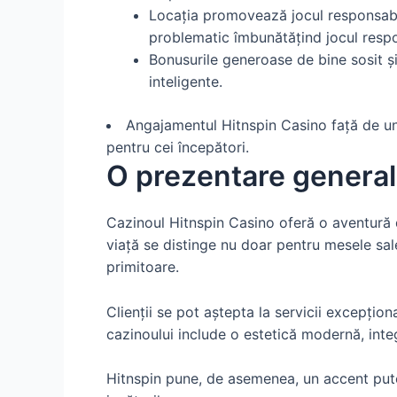
Locația promovează jocul responsabil
problematic îmbunătățind jocul respo
Bonusurile generoase de bine sosit și
inteligente.
Angajamentul Hitnspin Casino față de un 
pentru cei începători.
O prezentare general
Cazinoul Hitnspin Casino oferă o aventură de
viață se distinge nu doar pentru mesele sal
primitoare.
Clienții se pot aștepta la servicii excepționa
cazinoului include o estetică modernă, inte
Hitnspin pune, de asemenea, un accent puter