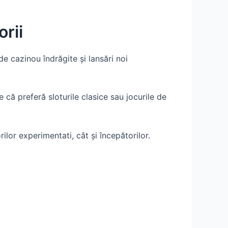
orii
de cazinou îndrăgite și lansări noi
e că preferă sloturile clasice sau jocurile de
lor experimentati, cât și începătorilor.