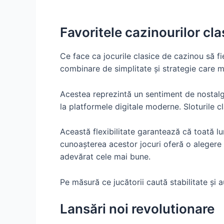
Favoritele cazinourilor cla
Ce face ca jocurile clasice de cazinou să fi
combinare de simplitate și strategie care me
Acestea reprezintă un sentiment de nostalgi
la platformele digitale moderne. Sloturile cl
Această flexibilitate garantează că toată l
cunoașterea acestor jocuri oferă o alegere
adevărat cele mai bune.
Pe măsură ce jucătorii caută stabilitate și a
Lansări noi revolutionare