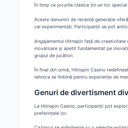
În timp ce jocurile clasice țin un loc specia
Aceste denumiri de recentă generație oferă g
cei experimentați. Participanții se pot anti
Angajamentul Hitnspin față de creativitate e
inovatoare și apetit fundamentat pe inovați
grupul de jucători.
În final din urmă, Hitnspin Casino redefineșt
tehnica se îmbină pentru experiențe de me
Genuri de divertisment di
La Hitnspin Casino, participanții pot explor
preferințele lor.
Cazinoul se mândrește cu o selecție extinsă