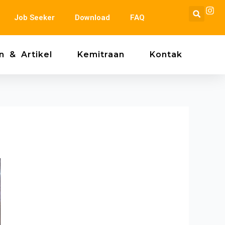
Se
Job Seeker
Download
FAQ
n & Artikel
Kemitraan
Kontak