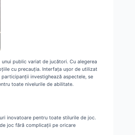
 unui public variat de jucători. Cu alegerea
iile cu precauția. Interfața ușor de utilizat
 participanții investighează aspectele, se
ru toate nivelurile de abilitate.
ri inovatoare pentru toate stilurile de joc.
de joc fără complicații pe oricare