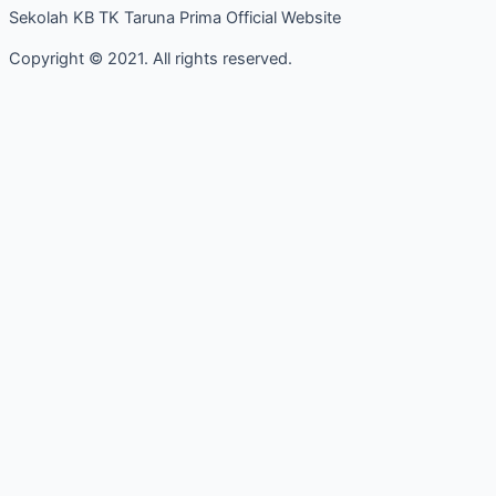
Sekolah KB TK Taruna Prima Official Website
Copyright © 2021. All rights reserved.