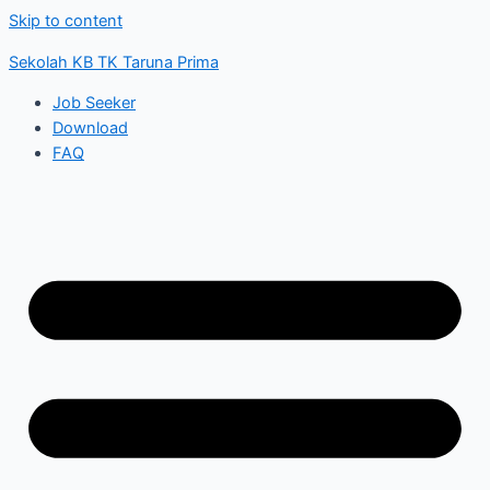
Skip to content
Sekolah KB TK Taruna Prima
Job Seeker
Download
FAQ