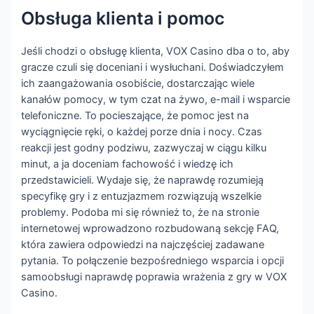
Obsługa klienta i pomoc
Jeśli chodzi o obsługę klienta, VOX Casino dba o to, aby
gracze czuli się doceniani i wysłuchani. Doświadczyłem
ich zaangażowania osobiście, dostarczając wiele
kanałów pomocy, w tym czat na żywo, e-mail i wsparcie
telefoniczne. To pocieszające, że pomoc jest na
wyciągnięcie ręki, o każdej porze dnia i nocy. Czas
reakcji jest godny podziwu, zazwyczaj w ciągu kilku
minut, a ja doceniam fachowość i wiedzę ich
przedstawicieli. Wydaje się, że naprawdę rozumieją
specyfikę gry i z entuzjazmem rozwiązują wszelkie
problemy. Podoba mi się również to, że na stronie
internetowej wprowadzono rozbudowaną sekcję FAQ,
która zawiera odpowiedzi na najczęściej zadawane
pytania. To połączenie bezpośredniego wsparcia i opcji
samoobsługi naprawdę poprawia wrażenia z gry w VOX
Casino.