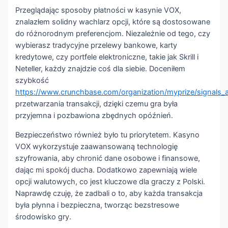
Przeglądając sposoby płatności w kasynie VOX,
znalazłem solidny wachlarz opcji, które są dostosowane
do różnorodnym preferencjom. Niezależnie od tego, czy
wybierasz tradycyjne przelewy bankowe, karty
kredytowe, czy portfele elektroniczne, takie jak Skrill i
Neteller, każdy znajdzie coś dla siebie. Doceniłem
szybkość
https://www.crunchbase.com/organization/myprize/signals
przetwarzania transakcji, dzięki czemu gra była
przyjemna i pozbawiona zbędnych opóźnień.
Bezpieczeństwo również było tu priorytetem. Kasyno
VOX wykorzystuje zaawansowaną technologię
szyfrowania, aby chronić dane osobowe i finansowe,
dając mi spokój ducha. Dodatkowo zapewniają wiele
opcji walutowych, co jest kluczowe dla graczy z Polski.
Naprawdę czuję, że zadbali o to, aby każda transakcja
była płynna i bezpieczna, tworząc bezstresowe
środowisko gry.