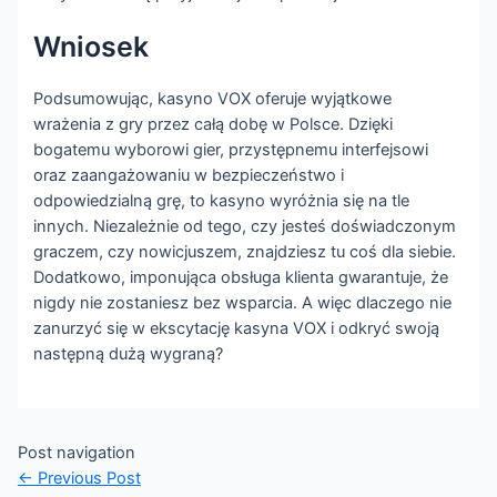
Wniosek
Podsumowując, kasyno VOX oferuje wyjątkowe
wrażenia z gry przez całą dobę w Polsce. Dzięki
bogatemu wyborowi gier, przystępnemu interfejsowi
oraz zaangażowaniu w bezpieczeństwo i
odpowiedzialną grę, to kasyno wyróżnia się na tle
innych. Niezależnie od tego, czy jesteś doświadczonym
graczem, czy nowicjuszem, znajdziesz tu coś dla siebie.
Dodatkowo, imponująca obsługa klienta gwarantuje, że
nigdy nie zostaniesz bez wsparcia. A więc dlaczego nie
zanurzyć się w ekscytację kasyna VOX i odkryć swoją
następną dużą wygraną?
Post navigation
←
Previous Post