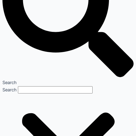
Search
Search