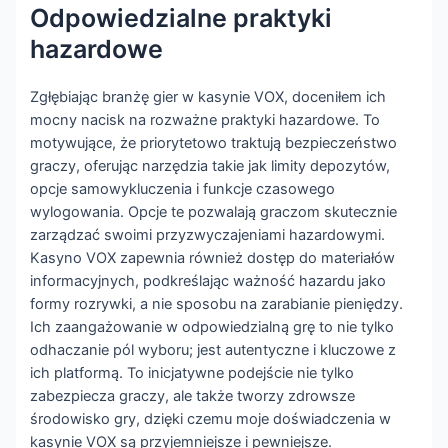
Odpowiedzialne praktyki
hazardowe
Zgłębiając branżę gier w kasynie VOX, doceniłem ich
mocny nacisk na rozważne praktyki hazardowe. To
motywujące, że priorytetowo traktują bezpieczeństwo
graczy, oferując narzędzia takie jak limity depozytów,
opcje samowykluczenia i funkcje czasowego
wylogowania. Opcje te pozwalają graczom skutecznie
zarządzać swoimi przyzwyczajeniami hazardowymi.
Kasyno VOX zapewnia również dostęp do materiałów
informacyjnych, podkreślając ważność hazardu jako
formy rozrywki, a nie sposobu na zarabianie pieniędzy.
Ich zaangażowanie w odpowiedzialną grę to nie tylko
odhaczanie pól wyboru; jest autentyczne i kluczowe z
ich platformą. To inicjatywne podejście nie tylko
zabezpiecza graczy, ale także tworzy zdrowsze
środowisko gry, dzięki czemu moje doświadczenia w
kasynie VOX są przyjemniejsze i pewniejsze.