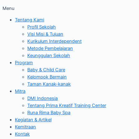
Menu
Tentang Kami
Profil Sekolah
Visi Misi & Tujuan
Kurikulum Interdependent
Metode Pembelajaran
Keunggulan Sekolah
Program
Baby & Child Care
Kelompok Bermain
Taman Kanak-kanak
Mitra
DMI Indonesia
Tentang Prima Kreatif Training Center
Runa Rima Baby Spa
Kegiatan & Artikel
Kemitraan
Kontak