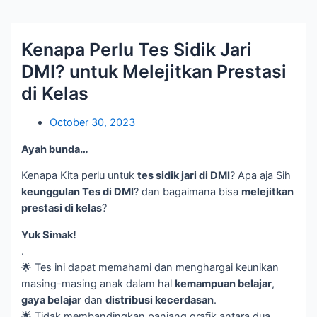
Kenapa Perlu Tes Sidik Jari
DMI? untuk Melejitkan Prestasi
di Kelas
October 30, 2023
Ayah bunda…
Kenapa Kita perlu untuk
tes sidik jari di DMI
? Apa aja Sih
keunggulan Tes di DMI
? dan bagaimana bisa
melejitkan
prestasi di kelas
?
Yuk Simak!
.
🌟 Tes ini dapat memahami dan menghargai keunikan
masing-masing anak dalam hal
kemampuan belajar
,
gaya belajar
dan
distribusi kecerdasan
.
🌟 Tidak membandingkan panjang grafik antara dua