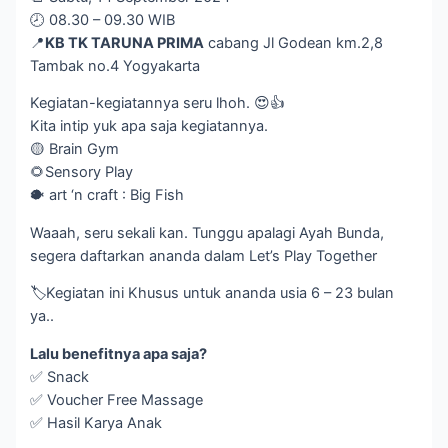
🕗 08.30 – 09.30 WIB
📍
KB TK TARUNA PRIMA
cabang Jl Godean km.2,8
Tambak no.4 Yogyakarta
Kegiatan-kegiatannya seru lhoh. 😍👍
Kita intip yuk apa saja kegiatannya.
🟡 Brain Gym
🌻Sensory Play
🐡 art ‘n craft : Big Fish
Waaah, seru sekali kan. Tunggu apalagi Ayah Bunda,
segera daftarkan ananda dalam Let’s Play Together
🏷️Kegiatan ini Khusus untuk ananda usia 6 – 23 bulan
ya..
Lalu benefitnya apa saja?
✅ Snack
✅ Voucher Free Massage
✅ Hasil Karya Anak