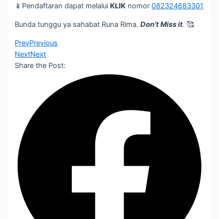
📱Pendaftaran dapat melalui
KLIK
nomor
082324683301
Bunda tunggu ya sahabat Runa Rima.
Don’t Miss it
. 🥰
Prev
Previous
Next
Next
Share the Post: