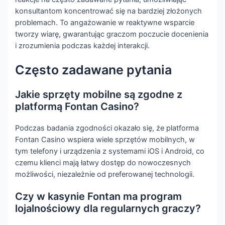
konsultantom koncentrować się na bardziej złożonych
problemach. To angażowanie w reaktywne wsparcie
tworzy wiarę, gwarantując graczom poczucie docenienia
i zrozumienia podczas każdej interakcji.
Często zadawane pytania
Jakie sprzęty mobilne są zgodne z
platformą Fontan Casino?
Podczas badania zgodności okazało się, że platforma
Fontan Casino wspiera wiele sprzętów mobilnych, w
tym telefony i urządzenia z systemami iOS i Android, co
czemu klienci mają łatwy dostęp do nowoczesnych
możliwości, niezależnie od preferowanej technologii.
Czy w kasynie Fontan ma program
lojalnościowy dla regularnych graczy?