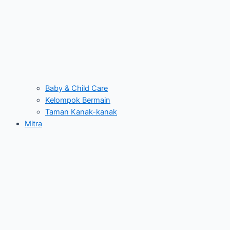
Baby & Child Care
Kelompok Bermain
Taman Kanak-kanak
Mitra