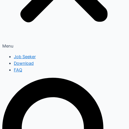
Menu
Job Seeker
Download
FAQ