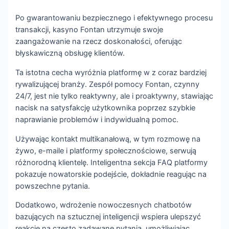
Po gwarantowaniu bezpiecznego i efektywnego procesu
transakcji, kasyno Fontan utrzymuje swoje
zaangażowanie na rzecz doskonałości, oferując
błyskawiczną obsługę klientów.
Ta istotna cecha wyróżnia platformę w z coraz bardziej
rywalizującej branży. Zespół pomocy Fontan, czynny
24/7, jest nie tylko reaktywny, ale i proaktywny, stawiając
nacisk na satysfakcję użytkownika poprzez szybkie
naprawianie problemów i indywidualną pomoc.
Używając kontakt multikanałową, w tym rozmowę na
żywo, e-maile i platformy społecznościowe, serwują
różnorodną klientelę. Inteligentna sekcja FAQ platformy
pokazuje nowatorskie podejście, dokładnie reagując na
powszechne pytania.
Dodatkowo, wdrożenie nowoczesnych chatbotów
bazujących na sztucznej inteligencji wspiera ulepszyć
reakcje na często zadawane pytania, umożliwiając