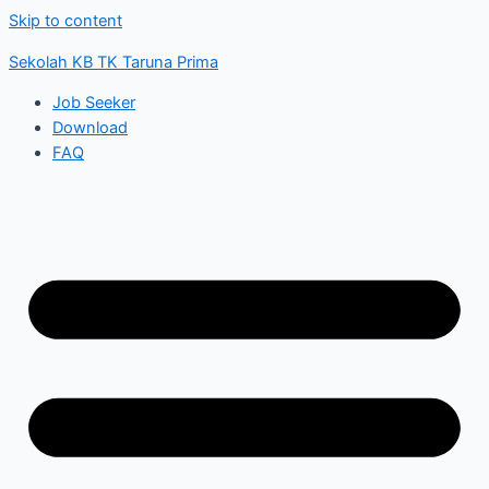
Skip to content
Sekolah KB TK Taruna Prima
Job Seeker
Download
FAQ