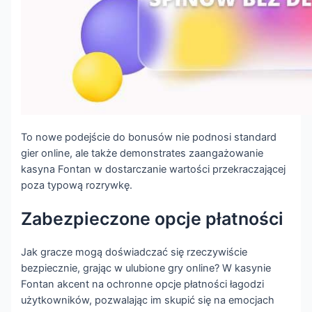
To nowe podejście do bonusów nie podnosi standard
gier online, ale także demonstrates zaangażowanie
kasyna Fontan w dostarczanie wartości przekraczającej
poza typową rozrywkę.
Zabezpieczone opcje płatności
Jak gracze mogą doświadczać się rzeczywiście
bezpiecznie, grając w ulubione gry online? W kasynie
Fontan akcent na ochronne opcje płatności łagodzi
użytkowników, pozwalając im skupić się na emocjach