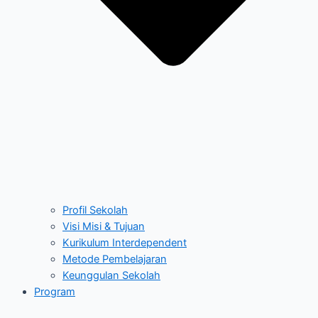
Profil Sekolah
Visi Misi & Tujuan
Kurikulum Interdependent
Metode Pembelajaran
Keunggulan Sekolah
Program