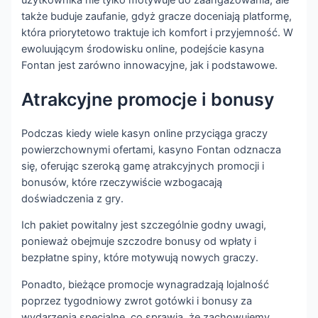
użytkownika nie tylko motywuje do zaangażowania, ale
także buduje zaufanie, gdyż gracze doceniają platformę,
która priorytetowo traktuje ich komfort i przyjemność. W
ewoluującym środowisku online, podejście kasyna
Fontan jest zarówno innowacyjne, jak i podstawowe.
Atrakcyjne promocje i bonusy
Podczas kiedy wiele kasyn online przyciąga graczy
powierzchownymi ofertami, kasyno Fontan odznacza
się, oferując szeroką gamę atrakcyjnych promocji i
bonusów, które rzeczywiście wzbogacają
doświadczenia z gry.
Ich pakiet powitalny jest szczególnie godny uwagi,
ponieważ obejmuje szczodre bonusy od wpłaty i
bezpłatne spiny, które motywują nowych graczy.
Ponadto, bieżące promocje wynagradzają lojalność
poprzez tygodniowy zwrot gotówki i bonusy za
wydarzenia specjalne, co sprawia, że zachowujemy