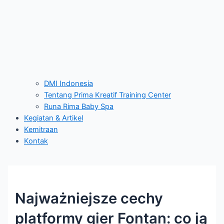
DMI Indonesia
Tentang Prima Kreatif Training Center
Runa Rima Baby Spa
Kegiatan & Artikel
Kemitraan
Kontak
Najważniejsze cechy
platformy gier Fontan: co ją