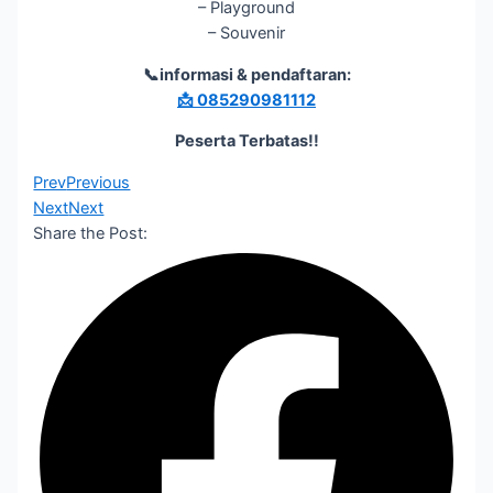
– Playground
– Souvenir
📞informasi & pendaftaran:
📩 085290981112
Peserta Terbatas!!
Prev
Previous
Next
Next
Share the Post: