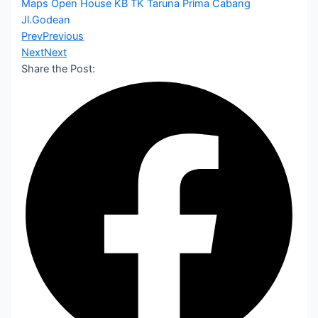
Maps Open House KB TK Taruna Prima Cabang
Jl.Godean
Prev
Previous
Next
Next
Share the Post: