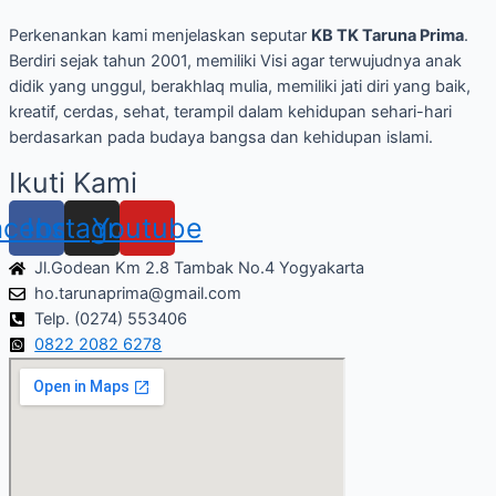
Perkenankan kami menjelaskan seputar
KB TK Taruna Prima
.
Berdiri sejak tahun 2001, memiliki Visi agar terwujudnya anak
didik yang unggul, berakhlaq mulia, memiliki jati diri yang baik,
kreatif, cerdas, sehat, terampil dalam kehidupan sehari-hari
berdasarkan pada budaya bangsa dan kehidupan islami.
Ikuti Kami
acebook
Instagram
Youtube
Jl.Godean Km 2.8 Tambak No.4 Yogyakarta
ho.tarunaprima@gmail.com
Telp. (0274) 553406
0822 2082 6278