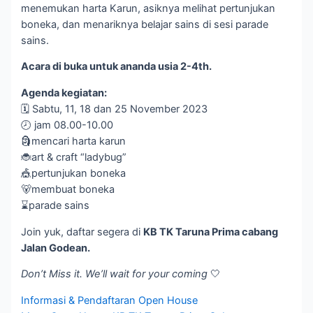
menemukan harta Karun, asiknya melihat pertunjukan
boneka, dan menariknya belajar sains di sesi parade
sains.
Acara di buka untuk ananda usia 2-4th.
Agenda kegiatan:
🗓️ Sabtu, 11, 18 dan 25 November 2023
🕗 jam 08.00-10.00
🗿mencari harta karun
🐞art & craft “ladybug”
🎪pertunjukan boneka
🐻membuat boneka
⌛parade sains
Join yuk, daftar segera di
KB TK Taruna Prima cabang
Jalan Godean.
Don’t Miss it. We’ll wait for your coming
🤍
Informasi & Pendaftaran Open House