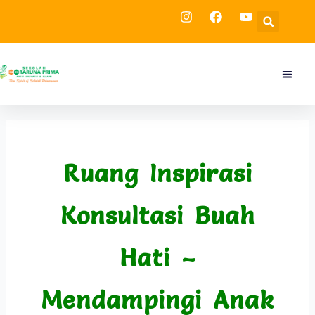
Skip
Sea
to
content
Menu
Tentang
Kegia
Ruang Inspirasi
Konsultasi Buah
Hati –
Mendampingi Anak