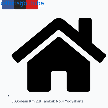
acebook
Instagram
Youtube
Jl.Godean Km 2.8 Tambak No.4 Yogyakarta