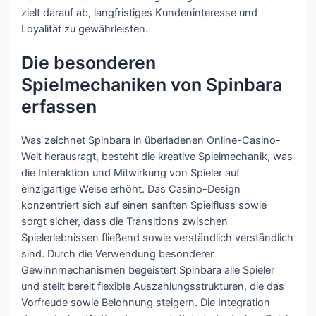
zielt darauf ab, langfristiges Kundeninteresse und
Loyalität zu gewährleisten.
Die besonderen
Spielmechaniken von Spinbara
erfassen
Was zeichnet Spinbara in überladenen Online-Casino-
Welt herausragt, besteht die kreative Spielmechanik, was
die Interaktion und Mitwirkung von Spieler auf
einzigartige Weise erhöht. Das Casino-Design
konzentriert sich auf einen sanften Spielfluss sowie
sorgt sicher, dass die Transitions zwischen
Spielerlebnissen fließend sowie verständlich verständlich
sind. Durch die Verwendung besonderer
Gewinnmechanismen begeistert Spinbara alle Spieler
und stellt bereit flexible Auszahlungsstrukturen, die das
Vorfreude sowie Belohnung steigern. Die Integration