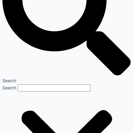
Search
Search