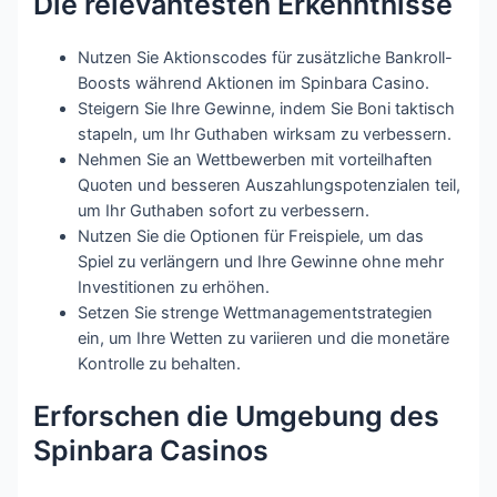
Die relevantesten Erkenntnisse
Nutzen Sie Aktionscodes für zusätzliche Bankroll-
Boosts während Aktionen im Spinbara Casino.
Steigern Sie Ihre Gewinne, indem Sie Boni taktisch
stapeln, um Ihr Guthaben wirksam zu verbessern.
Nehmen Sie an Wettbewerben mit vorteilhaften
Quoten und besseren Auszahlungspotenzialen teil,
um Ihr Guthaben sofort zu verbessern.
Nutzen Sie die Optionen für Freispiele, um das
Spiel zu verlängern und Ihre Gewinne ohne mehr
Investitionen zu erhöhen.
Setzen Sie strenge Wettmanagementstrategien
ein, um Ihre Wetten zu variieren und die monetäre
Kontrolle zu behalten.
Erforschen die Umgebung des
Spinbara Casinos