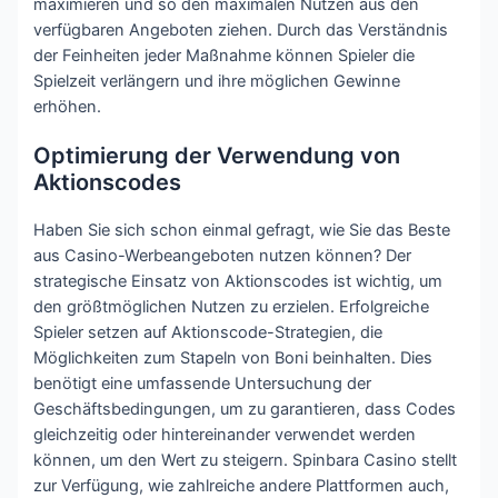
maximieren und so den maximalen Nutzen aus den
verfügbaren Angeboten ziehen. Durch das Verständnis
der Feinheiten jeder Maßnahme können Spieler die
Spielzeit verlängern und ihre möglichen Gewinne
erhöhen.
Optimierung der Verwendung von
Aktionscodes
Haben Sie sich schon einmal gefragt, wie Sie das Beste
aus Casino-Werbeangeboten nutzen können? Der
strategische Einsatz von Aktionscodes ist wichtig, um
den größtmöglichen Nutzen zu erzielen. Erfolgreiche
Spieler setzen auf Aktionscode-Strategien, die
Möglichkeiten zum Stapeln von Boni beinhalten. Dies
benötigt eine umfassende Untersuchung der
Geschäftsbedingungen, um zu garantieren, dass Codes
gleichzeitig oder hintereinander verwendet werden
können, um den Wert zu steigern. Spinbara Casino stellt
zur Verfügung, wie zahlreiche andere Plattformen auch,