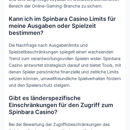
Bereich der Online-Gaming-Branche zu sichern.
Kann ich im Spinbara Casino Limits für
meine Ausgaben oder Spielzeit
bestimmen?
Die Nachfrage nach Ausgabenlimits und
Spielzeitbeschränkungen spiegelt einen wachsenden
Trend zum verantwortungsvollen Spielen wider. Spinbara
Casino antwortet strategisch darauf und bietet Tools, mit
denen Spieler persönliche finanzielle und zeitliche Limits
setzen können, umweltfreundliche Spielverhalten fördern
und den Spielerschutz steigern.
Gibt es länderspezifische
Einschränkungen für den Zugriff zum
Spinbara Casino?
Bei der Bewertung der Zugriffsbeschränkungen des