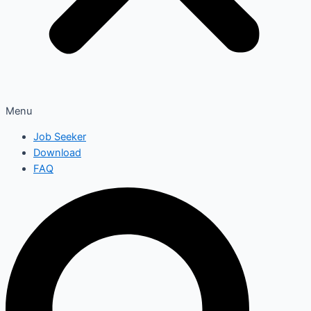
Menu
Job Seeker
Download
FAQ