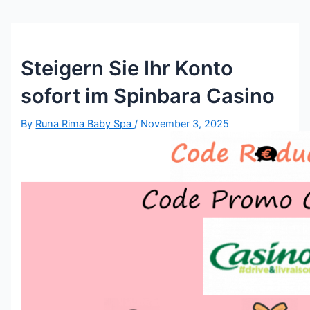
Steigern Sie Ihr Konto
sofort im Spinbara Casino
By
Runa Rima Baby Spa
/
November 3, 2025