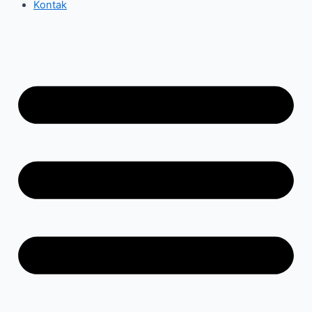
Kontak