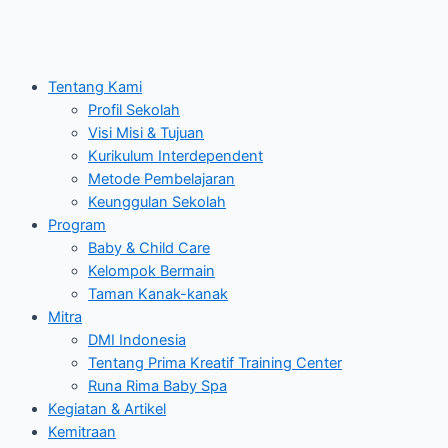
Tentang Kami
Profil Sekolah
Visi Misi & Tujuan
Kurikulum Interdependent
Metode Pembelajaran
Keunggulan Sekolah
Program
Baby & Child Care
Kelompok Bermain
Taman Kanak-kanak
Mitra
DMI Indonesia
Tentang Prima Kreatif Training Center
Runa Rima Baby Spa
Kegiatan & Artikel
Kemitraan