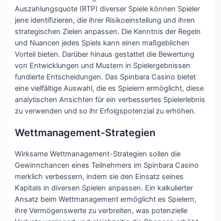
Auszahlungsquote (RTP) diverser Spiele können Spieler
jene identifizieren, die ihrer Risikoeinstellung und ihren
strategischen Zielen anpassen. Die Kenntnis der Regeln
und Nuancen jedes Spiels kann einen maßgeblichen
Vorteil bieten. Darüber hinaus gestattet die Bewertung
von Entwicklungen und Mustern in Spielergebnissen
fundierte Entscheidungen. Das Spinbara Casino bietet
eine vielfältige Auswahl, die es Spielern ermöglicht, diese
analytischen Ansichten für ein verbessertes Spielerlebnis
zu verwenden und so ihr Erfolgspotenzial zu erhöhen.
Wettmanagement-Strategien
Wirksame Wettmanagement-Strategien sollen die
Gewinnchancen eines Teilnehmers im Spinbara Casino
merklich verbessern, indem sie den Einsatz seines
Kapitals in diversen Spielen anpassen. Ein kalkulierter
Ansatz beim Wettmanagement ermöglicht es Spielern,
ihre Vermögenswerte zu verbreiten, was potenzielle