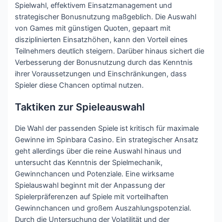
Spielwahl, effektivem Einsatzmanagement und
strategischer Bonusnutzung maßgeblich. Die Auswahl
von Games mit günstigen Quoten, gepaart mit
disziplinierten Einsatzhöhen, kann den Vorteil eines
Teilnehmers deutlich steigern. Darüber hinaus sichert die
Verbesserung der Bonusnutzung durch das Kenntnis
ihrer Voraussetzungen und Einschränkungen, dass
Spieler diese Chancen optimal nutzen.
Taktiken zur Spieleauswahl
Die Wahl der passenden Spiele ist kritisch für maximale
Gewinne im Spinbara Casino. Ein strategischer Ansatz
geht allerdings über die reine Auswahl hinaus und
untersucht das Kenntnis der Spielmechanik,
Gewinnchancen und Potenziale. Eine wirksame
Spielauswahl beginnt mit der Anpassung der
Spielerpräferenzen auf Spiele mit vorteilhaften
Gewinnchancen und großem Auszahlungspotenzial.
Durch die Untersuchung der Volatilität und der