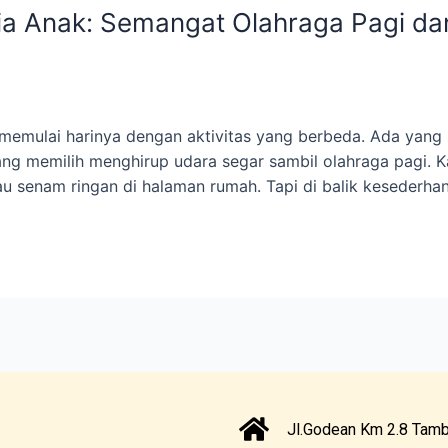
ia Anak: Semangat Olahraga Pagi d
 memulai harinya dengan aktivitas yang berbeda. Ada yang
ng memilih menghirup udara segar sambil olahraga pagi. Kala
atau senam ringan di halaman rumah. Tapi di balik kesederha
Jl.Godean Km 2.8 Tamb