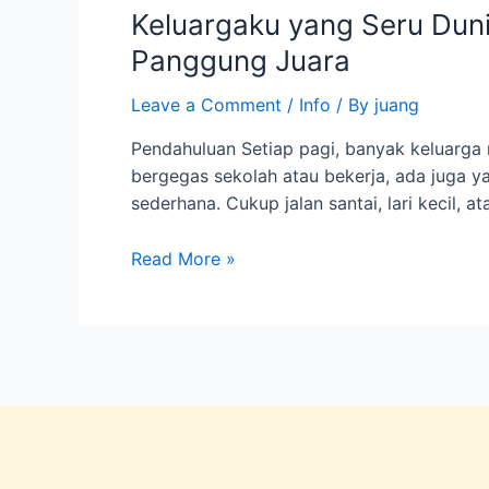
Keluargaku yang Seru Dun
Seru
Dunia
Panggung Juara
Anak:
Semangat
Leave a Comment
/
Info
/ By
juang
Olahraga
Pendahuluan Setiap pagi, banyak keluarga
Pagi
bergegas sekolah atau bekerja, ada juga ya
dan
sederhana. Cukup jalan santai, lari kecil, 
Ajakan
Menonton
Read More »
Panggung
Juara