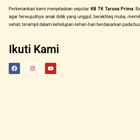
Perkenankan kami menjelaskan seputar
KB TK Taruna Prima
. B
agar terwujudnya anak didik yang unggul, berakhlaq mulia, memiliki 
sehat, terampil dalam kehidupan sehari-hari berdasarkan pada bu
Ikuti Kami
F
I
Y
a
n
o
c
s
u
e
t
t
b
a
u
o
g
b
o
r
e
k
a
m