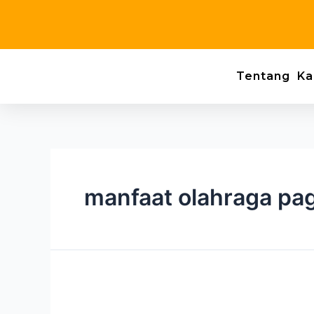
Skip
to
content
Tentang Ka
manfaat olahraga pag
Keluargaku
yang