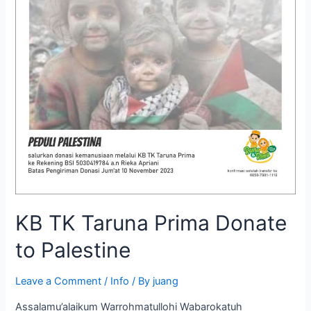
to
Palestine
KB TK Taruna Prima Donate
to Palestine
Leave a Comment
/
Info
/ By
juang
Assalamu’alaikum Warrohmatullohi Wabarokatuh