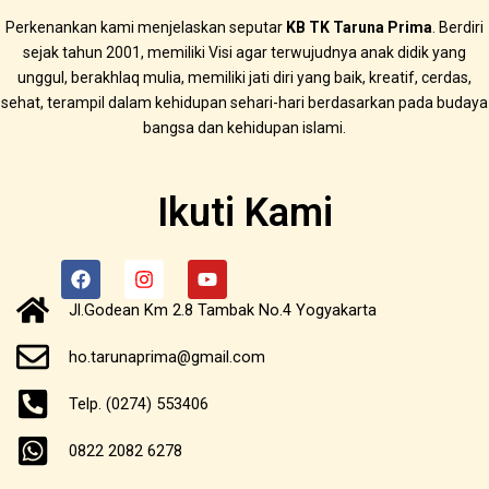
Perkenankan kami menjelaskan seputar
KB TK Taruna Prima
. Berdiri
sejak tahun 2001, memiliki Visi agar terwujudnya anak didik yang
unggul, berakhlaq mulia, memiliki jati diri yang baik, kreatif, cerdas,
sehat, terampil dalam kehidupan sehari-hari berdasarkan pada budaya
bangsa dan kehidupan islami.
Ikuti Kami
F
I
Y
a
n
o
c
s
u
Jl.Godean Km 2.8 Tambak No.4 Yogyakarta
e
t
t
b
a
u
ho.tarunaprima@gmail.com
o
g
b
o
r
e
Telp. (0274) 553406
k
a
m
0822 2082 6278