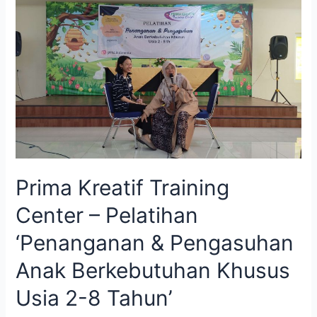
Prima
Kreatif
Training
Center
–
Pelatihan
‘Penanganan
&
Pengasuhan
Anak
Berkebutuhan
Prima Kreatif Training
Khusus
Usia
Center – Pelatihan
2-
8
‘Penanganan & Pengasuhan
Tahun’
Anak Berkebutuhan Khusus
Usia 2-8 Tahun’