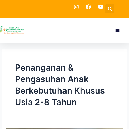
Skip
Sea
to
content
Menu
Tentang
Kegia
Penanganan &
Pengasuhan Anak
Berkebutuhan Khusus
Usia 2-8 Tahun