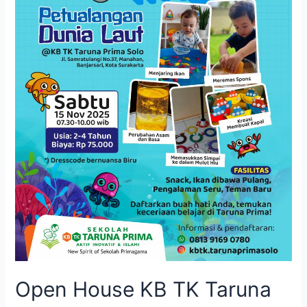
Prima
Solo:
Serunya
Petualangan
Dunia
Laut
Bersama
Anak
Usia
Dini
Open House KB TK Taruna