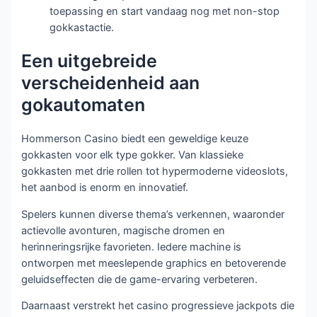
toepassing en start vandaag nog met non-stop
gokkastactie.
Een uitgebreide
verscheidenheid aan
gokautomaten
Hommerson Casino biedt een geweldige keuze
gokkasten voor elk type gokker. Van klassieke
gokkasten met drie rollen tot hypermoderne videoslots,
het aanbod is enorm en innovatief.
Spelers kunnen diverse thema’s verkennen, waaronder
actievolle avonturen, magische dromen en
herinneringsrijke favorieten. Iedere machine is
ontworpen met meeslepende graphics en betoverende
geluidseffecten die de game-ervaring verbeteren.
Daarnaast verstrekt het casino progressieve jackpots die