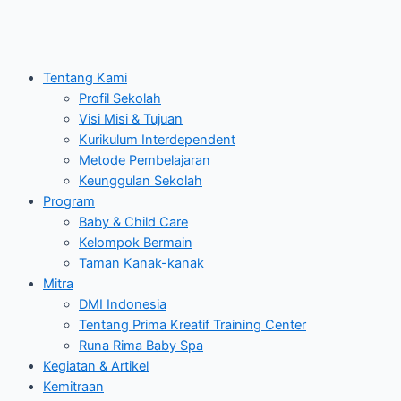
Tentang Kami
Profil Sekolah
Visi Misi & Tujuan
Kurikulum Interdependent
Metode Pembelajaran
Keunggulan Sekolah
Program
Baby & Child Care
Kelompok Bermain
Taman Kanak-kanak
Mitra
DMI Indonesia
Tentang Prima Kreatif Training Center
Runa Rima Baby Spa
Kegiatan & Artikel
Kemitraan