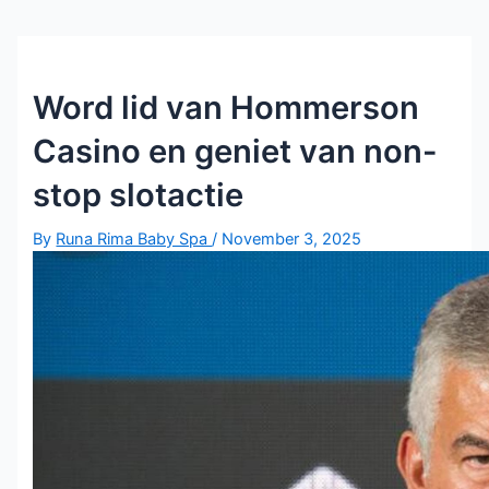
Word lid van Hommerson
Casino en geniet van non-
stop slotactie
By
Runa Rima Baby Spa
/
November 3, 2025