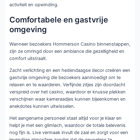
activiteit en opwinding.
Comfortabele en gastvrije
omgeving
Wanneer bezoekers Hommerson Casino binnenstappen,
zijn ze omringd door een ambiance die gezelligheid en
comfort uitstraalt.
Zacht verlichting en een hedendaagse decor creëren een
gastvrije omgeving die bezoekers aanmoedigt om te
relaxen en te waarderen. Verfijnde zitjes zijn doordacht
verspreid over het casino, waardoor er knusse plekken
verschijnen waar kameraadjes kunnen bijeenkomen en
anekdotes kunnen uitwisselen.
Het aangename personeel staat altijd voor je klaar en
helpt je met een glimlach, waardoor de totale belevenis
nog fijn is. Live vermaak invult de zaal en zorgt voor een
levendige atmosfeer zonder dat de gevoelens te