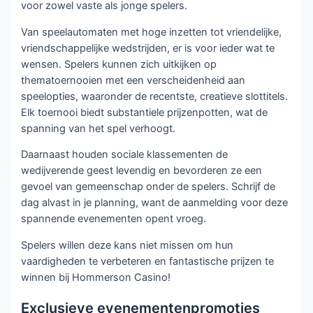
voor zowel vaste als jonge spelers.
Van speelautomaten met hoge inzetten tot vriendelijke,
vriendschappelijke wedstrijden, er is voor ieder wat te
wensen. Spelers kunnen zich uitkijken op
thematoernooien met een verscheidenheid aan
speelopties, waaronder de recentste, creatieve slottitels.
Elk toernooi biedt substantiele prijzenpotten, wat de
spanning van het spel verhoogt.
Daarnaast houden sociale klassementen de
wedijverende geest levendig en bevorderen ze een
gevoel van gemeenschap onder de spelers. Schrijf de
dag alvast in je planning, want de aanmelding voor deze
spannende evenementen opent vroeg.
Spelers willen deze kans niet missen om hun
vaardigheden te verbeteren en fantastische prijzen te
winnen bij Hommerson Casino!
Exclusieve evenementenpromoties