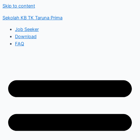
Skip to content
Sekolah KB TK Taruna Prima
Job Seeker
Download
FAQ