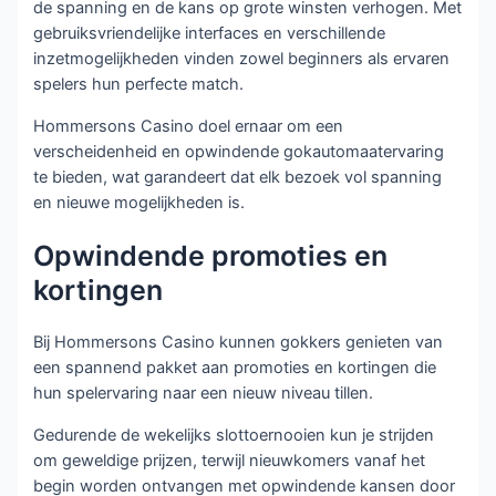
de spanning en de kans op grote winsten verhogen. Met
gebruiksvriendelijke interfaces en verschillende
inzetmogelijkheden vinden zowel beginners als ervaren
spelers hun perfecte match.
Hommersons Casino doel ernaar om een
verscheidenheid en opwindende gokautomaatervaring
te bieden, wat garandeert dat elk bezoek vol spanning
en nieuwe mogelijkheden is.
Opwindende promoties en
kortingen
Bij Hommersons Casino kunnen gokkers genieten van
een spannend pakket aan promoties en kortingen die
hun spelervaring naar een nieuw niveau tillen.
Gedurende de wekelijks slottoernooien kun je strijden
om geweldige prijzen, terwijl nieuwkomers vanaf het
begin worden ontvangen met opwindende kansen door