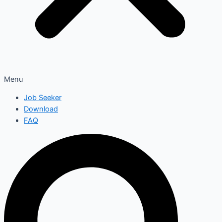
Menu
Job Seeker
Download
FAQ