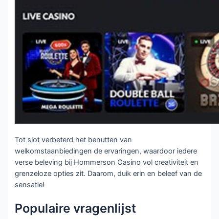
Tot slot verbeterd het benutten van
welkomstaanbiedingen de ervaringen, waardoor iedere
verse beleving bij Hommerson Casino vol creativiteit en
grenzeloze opties zit. Daarom, duik erin en beleef van de
sensatie!
Populaire vragenlijst