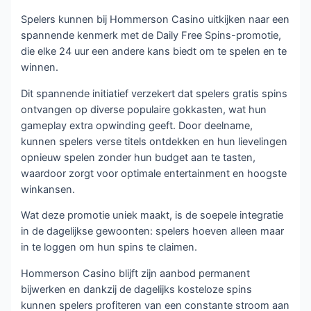
Spelers kunnen bij Hommerson Casino uitkijken naar een
spannende kenmerk met de Daily Free Spins-promotie,
die elke 24 uur een andere kans biedt om te spelen en te
winnen.
Dit spannende initiatief verzekert dat spelers gratis spins
ontvangen op diverse populaire gokkasten, wat hun
gameplay extra opwinding geeft. Door deelname,
kunnen spelers verse titels ontdekken en hun lievelingen
opnieuw spelen zonder hun budget aan te tasten,
waardoor zorgt voor optimale entertainment en hoogste
winkansen.
Wat deze promotie uniek maakt, is de soepele integratie
in de dagelijkse gewoonten: spelers hoeven alleen maar
in te loggen om hun spins te claimen.
Hommerson Casino blijft zijn aanbod permanent
bijwerken en dankzij de dagelijks kosteloze spins
kunnen spelers profiteren van een constante stroom aan