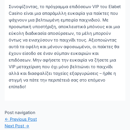
Συνοψίζοντας, το πρόγραμμα επιδόσεων VIP του Elabet
Casino είναι μια απαράμιλλη ευκαιρία για παίκτες που
ψάχνουν μια βελτιωμένη εμπειρία παιχνιδιού. Με
προσωπική υποστήριξη, αποκλειστικά μπόνους και μια
εύκολη διαδικασία αποσύρσεων, τα μέλη μπορούν
όντως να ενισχύσουν το παιχνίδι τους. Αξιοποιώντας
αυτά τα οφέλη και μένουν αφοσιωμένοι, οι παίκτες θα
έχουν είσοδο σε έναν σύμπαν ευκαιριών και
επιδόσεων. Μην αφήσετε την ευκαιρία να ζήσετε μια
VIP μεταχείριση που όχι μόνο βελτιώνει το παιχνίδι
αλλά και διασφαλίζει ταχείες εξαργυρώσεις – ήρθε η
στιγμή να πάτε την περιπέτειά σας στο επόμενο
επίπεδο!
Post navigation
←
Previous Post
Next Post
→