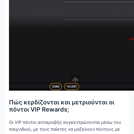
Πώς κερδίζονται και μετριούνται οι
πόντοι VIP Rewards;
Οι VIP πόντοι ανταμοιβής συγκεντρώνονται μέσω του
παιχνιδιού, με τους παίκτες να μαζεύουν πόντους με