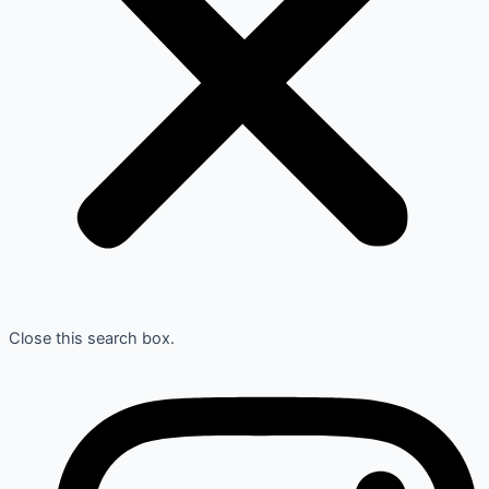
Close this search box.