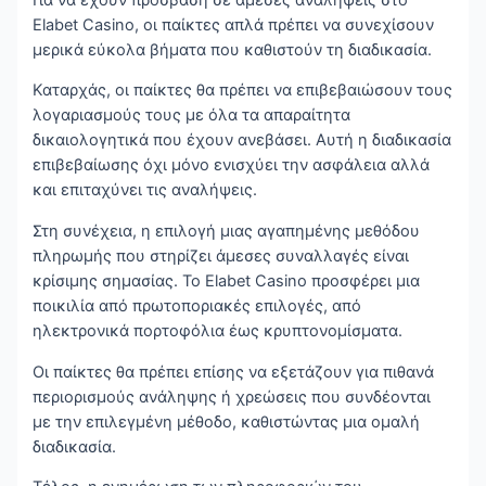
Elabet Casino, οι παίκτες απλά πρέπει να συνεχίσουν
μερικά εύκολα βήματα που καθιστούν τη διαδικασία.
Καταρχάς, οι παίκτες θα πρέπει να επιβεβαιώσουν τους
λογαριασμούς τους με όλα τα απαραίτητα
δικαιολογητικά που έχουν ανεβάσει. Αυτή η διαδικασία
επιβεβαίωσης όχι μόνο ενισχύει την ασφάλεια αλλά
και επιταχύνει τις αναλήψεις.
Στη συνέχεια, η επιλογή μιας αγαπημένης μεθόδου
πληρωμής που στηρίζει άμεσες συναλλαγές είναι
κρίσιμης σημασίας. Το Elabet Casino προσφέρει μια
ποικιλία από πρωτοποριακές επιλογές, από
ηλεκτρονικά πορτοφόλια έως κρυπτονομίσματα.
Οι παίκτες θα πρέπει επίσης να εξετάζουν για πιθανά
περιορισμούς ανάληψης ή χρεώσεις που συνδέονται
με την επιλεγμένη μέθοδο, καθιστώντας μια ομαλή
διαδικασία.