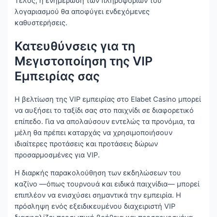
Τέλος, η ενημέρωση των πληροφοριών του
λογαριασμού θα αποφύγει ενδεχόμενες
καθυστερήσεις.
Κατευθύνσεις για τη
Μεγιστοποίηση της VIP
Εμπειρίας σας
Η βελτίωση της VIP εμπειρίας στο Elabet Casino μπορεί
να αυξήσει το ταξίδι σας στο παιχνίδι σε διαφορετικό
επίπεδο. Για να απολαύσουν εντελώς τα προνόμια, τα
μέλη θα πρέπει καταρχάς να χρησιμοποιήσουν
ιδιαίτερες προτάσεις και προτάσεις δώρων
προσαρμοσμένες για VIP.
Η διαρκής παρακολούθηση των εκδηλώσεων του
καζίνο —όπως τουρνουά και ειδικά παιχνίδια— μπορεί
επιπλέον να ενισχύσει σημαντικά την εμπειρία. Η
πρόσληψη ενός εξειδικευμένου διαχειριστή VIP