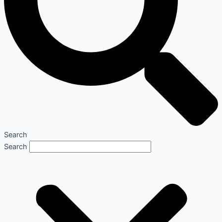
Search
Search