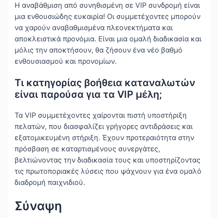
Η αναβάθμιση από συνηθισμένη σε VIP συνδρομή είναι
μια ενθουσιώδης ευκαιρία! Οι συμμετέχοντες μπορούν
να χαρούν αναβαθμισμένα πλεονεκτήματα και
αποκλειστικά προνόμια. Είναι μια ομαλή διαδικασία και
μόλις την αποκτήσουν, θα ζήσουν ένα νέο βαθμό
ενθουσιασμού και προνομίων.
Τι κατηγορίας βοήθεια καταναλωτών
είναι παρούσα για τα VIP μέλη;
Τα VIP συμμετέχοντες χαίρονται πιστή υποστήριξη
πελατών, που διασφαλίζει γρήγορες αντιδράσεις και
εξατομικευμένη στήριξη. Έχουν προτεραιότητα στην
πρόσβαση σε καταρτισμένους συνεργάτες,
βελτιώνοντας την διαδικασία τους και υποστηρίζοντας
τις πρωτοποριακές λύσεις που ψάχνουν για ένα ομαλό
διαδρομή παιχνιδιού.
Σύναψη