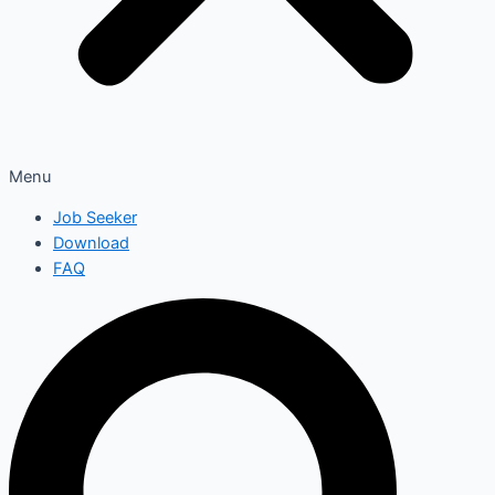
Menu
Job Seeker
Download
FAQ