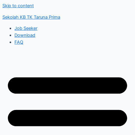
Skip to content
Sekolah KB TK Taruna Prima
Job Seeker
Download
FAQ