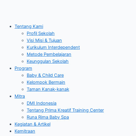
Tentang Kami
Profil Sekolah
Visi Misi & Tujuan
Kurikulum Interdependent
Metode Pembelajaran
Keunggulan Sekolah
Program
Baby & Child Care
Kelompok Bermain
Taman Kanak-kanak
Mitra
DMI Indonesia
Tentang Prima Kreatif Training Center
Runa Rima Baby Spa
Kegiatan & Artikel
Kemitraan