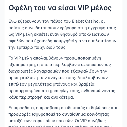
Οφέλη του να είσαι VIP μέλος
Ενώ εξερευνούν τον πάθος του Elabet Casino, οι
παίκτες συνειδητοποιούν γρήγορα ότι η εγγραφή τους
ως VIP μέλη εκθέτει έναν θησαυρό αποκλειστικών
οφελών που έχουν δημιουργηθεί για να εμπλουτίσουν
την εμπειρία παιχνιδιού τους.
Τα VIP μέλη απολαμβάνουν προσωποποιημένη
εξυπηρέτηση, η οποία περιλαμβάνει αφοσιωμένους
διαχειριστές λογαριασμών που εξασφαλίζουν την
άμεση κάλυψη των ανάγκες τους. Απολαμβάνουν
επιπλέον μεγαλύτερα μπόνους και βραβεία
προσαρμοσμένα στο gameplay τους, ενδυναμώνοντας
κάθε περιστροφή και ανακάτεμα.
Επιπρόσθετα, η πρόσβαση σε ιδιωτικές εκδηλώσεις και
προσφορές ισχυροποιεί το συναίσθημα κοινότητας
μεταξύ των κορυφαίων παικτών. Οι VIP συνήθως