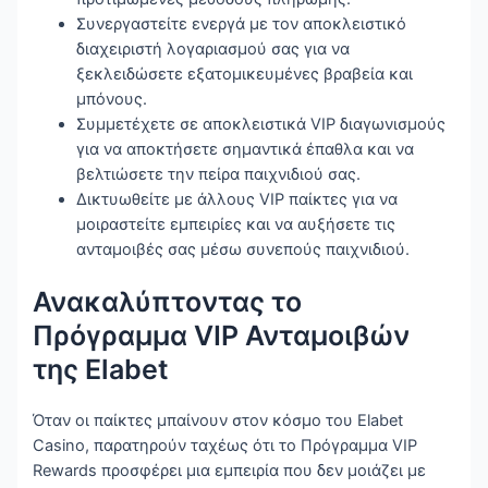
Συνεργαστείτε ενεργά με τον αποκλειστικό
διαχειριστή λογαριασμού σας για να
ξεκλειδώσετε εξατομικευμένες βραβεία και
μπόνους.
Συμμετέχετε σε αποκλειστικά VIP διαγωνισμούς
για να αποκτήσετε σημαντικά έπαθλα και να
βελτιώσετε την πείρα παιχνιδιού σας.
Δικτυωθείτε με άλλους VIP παίκτες για να
μοιραστείτε εμπειρίες και να αυξήσετε τις
ανταμοιβές σας μέσω συνεπούς παιχνιδιού.
Ανακαλύπτοντας το
Πρόγραμμα VIP Ανταμοιβών
της Elabet
Όταν οι παίκτες μπαίνουν στον κόσμο του Elabet
Casino, παρατηρούν ταχέως ότι το Πρόγραμμα VIP
Rewards προσφέρει μια εμπειρία που δεν μοιάζει με