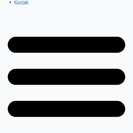
Kontak