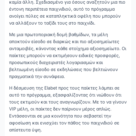
καμία άλλη. Σχεδιασμένο για όσους αναζητούν μια πιο
έντονη περιπέτεια παιχνιδιού, αυτό το πρόγραμμα
ανοίγει πύλες σε καταπληκτικά οφέλη που μπορούν
να αλλάξουν το ταξίδι τους στο παιχνίδι.
Με μια πρωτοποριακή δομή βαθμίδων, τα μέλη
αποκτούν είσοδο σε διαρκώς και πιο αξιοσημείωτες
ανταμοιβές, κάνοντας κάθε στοίχημα αξιοσημείωτο. Οι
παίκτες μπορούν να εκτιμήσουν ειδικές προσφορές,
προσωπικούς διαχειριστές λογαριασμών και
βελτιωμένη είσοδο σε εκδηλώσεις που βελτιώνουν
πραγματικά την συνάφεια.
Η δέσμευση της Elabet προς τους παίκτες λάμπει σε
αυτό το πρόγραμμα, εξασφαλίζοντας ότι νιώθουν ότι
τους εκτιμούν και τους αναγνωρίζουν. Με το να γίνουν
VIP μέλη, οι παίκτες δεν παίρνουν μέρος απλώς.
Εντάσσονται σε μια κοινότητα που σεβαστεί την
αφοσίωση και ενισχύει τον πάθος του παιχνιδιού σε
απίστευτα ύψη.