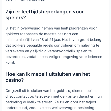
Zijn er leeftijdsbeperkingen voor
spelers?
Bij het in overweging nemen van leeftijdsgrenzen voor
gokkers toepassen de meeste casino’s een
minimumleeftijd van 18 of 21 jaar. Het is van groot belang
dat gokkers bepaalde regels controleren om naleving te
verzekeren en gelijktijdig verantwoordelijk spelen te
bevorderen, zodat er een veiliger omgeving voor iedereen
komt.
Hoe kan ik mezelf uitsluiten van het
casino?
Om jezelf uit te sluiten van het gokhuis, dienen spelers
direct contact op te zoeken met de klanten dienst en hun
bedoeling duidelijk te stellen. Ze zullen door het traject
ondersteund, zodat ze een weloverwogen beslissing