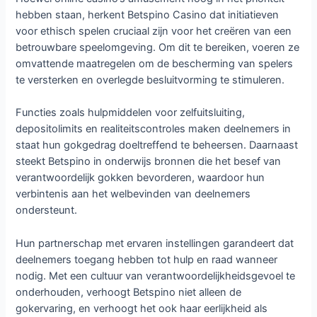
hebben staan, herkent Betspino Casino dat initiatieven
voor ethisch spelen cruciaal zijn voor het creëren van een
betrouwbare speelomgeving. Om dit te bereiken, voeren ze
omvattende maatregelen om de bescherming van spelers
te versterken en overlegde besluitvorming te stimuleren.
Functies zoals hulpmiddelen voor zelfuitsluiting,
depositolimits en realiteitscontroles maken deelnemers in
staat hun gokgedrag doeltreffend te beheersen. Daarnaast
steekt Betspino in onderwijs bronnen die het besef van
verantwoordelijk gokken bevorderen, waardoor hun
verbintenis aan het welbevinden van deelnemers
ondersteunt.
Hun partnerschap met ervaren instellingen garandeert dat
deelnemers toegang hebben tot hulp en raad wanneer
nodig. Met een cultuur van verantwoordelijkheidsgevoel te
onderhouden, verhoogt Betspino niet alleen de
gokervaring, en verhoogt het ook haar eerlijkheid als