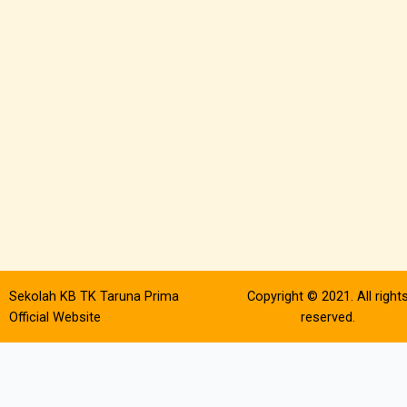
Sekolah KB TK Taruna Prima
Copyright © 2021. All right
Official Website
reserved.