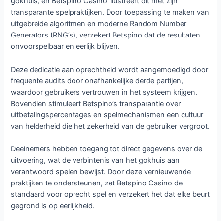
gokhuis, en Betspino Casino illustreert dit met zijn
transparante spelpraktijken. Door toepassing te maken van
uitgebreide algoritmen en moderne Random Number
Generators (RNG’s), verzekert Betspino dat de resultaten
onvoorspelbaar en eerlijk blijven.
Deze dedicatie aan oprechtheid wordt aangemoedigd door
frequente audits door onafhankelijke derde partijen,
waardoor gebruikers vertrouwen in het systeem krijgen.
Bovendien stimuleert Betspino’s transparantie over
uitbetalingspercentages en spelmechanismen een cultuur
van helderheid die het zekerheid van de gebruiker vergroot.
Deelnemers hebben toegang tot direct gegevens over de
uitvoering, wat de verbintenis van het gokhuis aan
verantwoord spelen bewijst. Door deze vernieuwende
praktijken te ondersteunen, zet Betspino Casino de
standaard voor oprecht spel en verzekert het dat elke beurt
gegrond is op eerlijkheid.