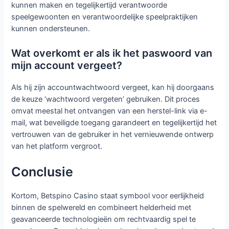
kunnen maken en tegelijkertijd verantwoorde
speelgewoonten en verantwoordelijke speelpraktijken
kunnen ondersteunen.
Wat overkomt er als ik het paswoord van
mijn account vergeet?
Als hij zijn accountwachtwoord vergeet, kan hij doorgaans
de keuze ‘wachtwoord vergeten’ gebruiken. Dit proces
omvat meestal het ontvangen van een herstel-link via e-
mail, wat beveiligde toegang garandeert en tegelijkertijd het
vertrouwen van de gebruiker in het vernieuwende ontwerp
van het platform vergroot.
Conclusie
Kortom, Betspino Casino staat symbool voor eerlijkheid
binnen de spelwereld en combineert helderheid met
geavanceerde technologieën om rechtvaardig spel te