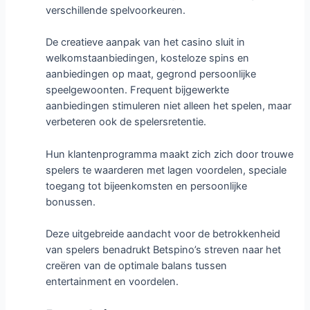
verschillende spelvoorkeuren.
De creatieve aanpak van het casino sluit in
welkomstaanbiedingen, kosteloze spins en
aanbiedingen op maat, gegrond persoonlijke
speelgewoonten. Frequent bijgewerkte
aanbiedingen stimuleren niet alleen het spelen, maar
verbeteren ook de spelersretentie.
Hun klantenprogramma maakt zich zich door trouwe
spelers te waarderen met lagen voordelen, speciale
toegang tot bijeenkomsten en persoonlijke
bonussen.
Deze uitgebreide aandacht voor de betrokkenheid
van spelers benadrukt Betspino’s streven naar het
creëren van de optimale balans tussen
entertainment en voordelen.