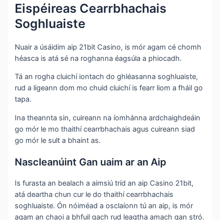
Eispéireas Cearrbhachais
Soghluaiste
Nuair a úsáidim aip 21bit Casino, is mór agam cé chomh
héasca is atá sé na roghanna éagsúla a phiocadh.
Tá an rogha cluichí iontach do ghléasanna soghluaiste,
rud a ligeann dom mo chuid cluichí is fearr liom a fháil go
tapa.
Ina theannta sin, cuireann na íomhánna ardchaighdeáin
go mór le mo thaithí cearrbhachais agus cuireann siad
go mór le sult a bhaint as.
Nascleanúint Gan uaim ar an Aip
Is furasta an bealach a aimsiú tríd an aip Casino 21bit,
atá deartha chun cur le do thaithí cearrbhachais
soghluaiste. Ón nóiméad a osclaíonn tú an aip, is mór
agam an chaoi a bhfuil gach rud leagtha amach gan stró.