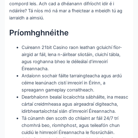
compord leis. Ach cad a dhéanann difríocht idir é i
ndáiríre? Tá níos mó ná mar a fheictear a mbeidh tú ag
iarraidh a aimsiú.
Príomhghnéithe
Cuireann 21bit Casino raon leathan gcluichí fíor-
airgid ar fáil, lena n-áirítear sliotáin, cluichí tábla,
agus roghanna bheo le déileálaí d’imreoirí
Éireannacha.
Ardaíonn sochair fáilte tarraingteacha agus ardú
céime leanúnach cistí imreoirí in Éirinn, a
spreagann gameplay corraitheach.
Dearbhaíonn bealaí íocaíochta sábháilte, ina measc
cártaí creidmheasa agus airgeadraí digiteacha,
idirbheartaíochtaí slán d’imreoirí Éireannacha.
Tá cúnamh den scoth do chliaint ar fáil 24/7 trí
chomhrá beo, ríomhphost, agus teileafón chun
cuidiú le himreoirí Éireannacha le fiosrúcháin.