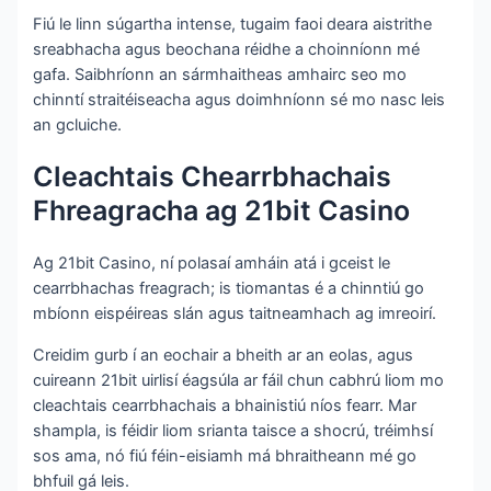
Fiú le linn súgartha intense, tugaim faoi deara aistrithe
sreabhacha agus beochana réidhe a choinníonn mé
gafa. Saibhríonn an sármhaitheas amhairc seo mo
chinntí straitéiseacha agus doimhníonn sé mo nasc leis
an gcluiche.
Cleachtais Chearrbhachais
Fhreagracha ag 21bit Casino
Ag 21bit Casino, ní polasaí amháin atá i gceist le
cearrbhachas freagrach; is tiomantas é a chinntiú go
mbíonn eispéireas slán agus taitneamhach ag imreoirí.
Creidim gurb í an eochair a bheith ar an eolas, agus
cuireann 21bit uirlisí éagsúla ar fáil chun cabhrú liom mo
cleachtais cearrbhachais a bhainistiú níos fearr. Mar
shampla, is féidir liom srianta taisce a shocrú, tréimhsí
sos ama, nó fiú féin-eisiamh má bhraitheann mé go
bhfuil gá leis.