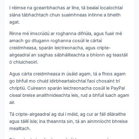
I réimse na gcearrbhachas ar líne, tá bealaí íocaíochtaí
slána tábhachtach chun suaimhneas intinne a bheith
agat.
Rinne mé imscrúdú ar roghanna difriúla, agus fuair mé
amach go dtugann roghanna cosúil le cártaí
creidmheasa, sparán leictreonacha, agus cripte-
airgeadraí an saghas sábháilteachta a bhíonn ag teastáil
ó chluicheoirí.
Agus cárta creidmheasa in úsáid agam, tá a fhios agam
go bhfuil mo chuid idirbheartaíochtaí faoi chosaint trí
chriptiú. Cuireann sparán leictreonacha cosúil le PayPal
ciseal breise anaithnideachta leis, rud a bhfuil luach agam
air.
Tá cripte-airgeadraí ag dul i méid, ag cur ar fáil díláraithe
agus táillí ísle; ina theannta sin, tá an ainmníocht bhreise
mealltach.