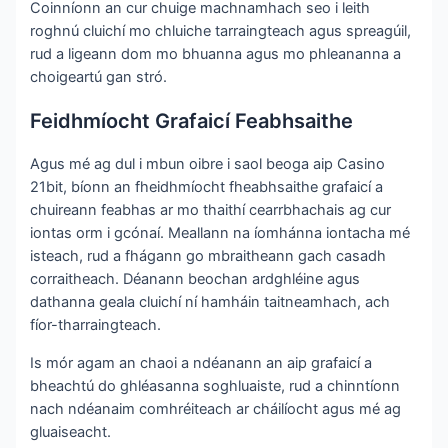
Coinníonn an cur chuige machnamhach seo i leith
roghnú cluichí mo chluiche tarraingteach agus spreagúil,
rud a ligeann dom mo bhuanna agus mo phleananna a
choigeartú gan stró.
Feidhmíocht Grafaicí Feabhsaithe
Agus mé ag dul i mbun oibre i saol beoga aip Casino
21bit, bíonn an fheidhmíocht fheabhsaithe grafaicí a
chuireann feabhas ar mo thaithí cearrbhachais ag cur
iontas orm i gcónaí. Meallann na íomhánna iontacha mé
isteach, rud a fhágann go mbraitheann gach casadh
corraitheach. Déanann beochan ardghléine agus
dathanna geala cluichí ní hamháin taitneamhach, ach
fíor-tharraingteach.
Is mór agam an chaoi a ndéanann an aip grafaicí a
bheachtú do ghléasanna soghluaiste, rud a chinntíonn
nach ndéanaim comhréiteach ar cháilíocht agus mé ag
gluaiseacht.