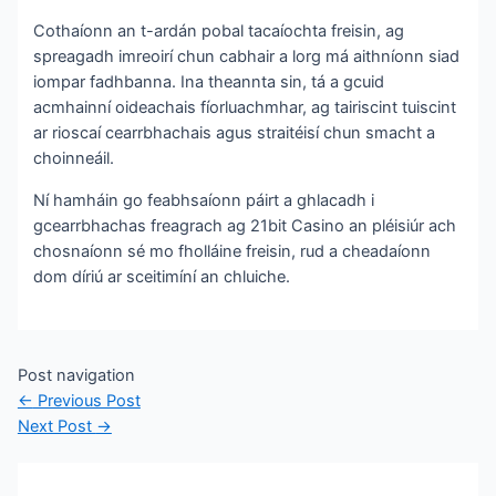
Cothaíonn an t-ardán pobal tacaíochta freisin, ag
spreagadh imreoirí chun cabhair a lorg má aithníonn siad
iompar fadhbanna. Ina theannta sin, tá a gcuid
acmhainní oideachais fíorluachmhar, ag tairiscint tuiscint
ar rioscaí cearrbhachais agus straitéisí chun smacht a
choinneáil.
Ní hamháin go feabhsaíonn páirt a ghlacadh i
gcearrbhachas freagrach ag 21bit Casino an pléisiúr ach
chosnaíonn sé mo fholláine freisin, rud a cheadaíonn
dom díriú ar sceitimíní an chluiche.
Post navigation
←
Previous Post
Next Post
→