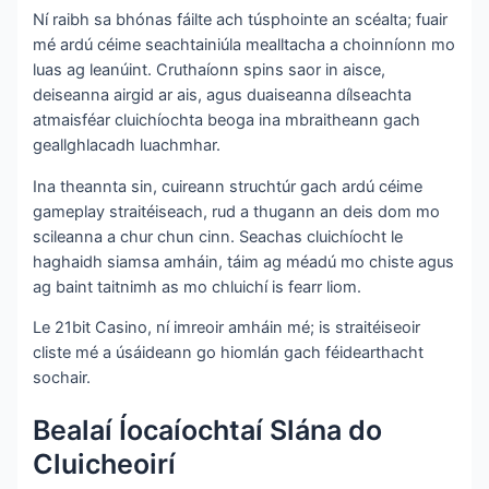
Ní raibh sa bhónas fáilte ach túsphointe an scéalta; fuair
mé ardú céime seachtainiúla mealltacha a choinníonn mo
luas ag leanúint. Cruthaíonn spins saor in aisce,
deiseanna airgid ar ais, agus duaiseanna dílseachta
atmaisféar cluichíochta beoga ina mbraitheann gach
geallghlacadh luachmhar.
Ina theannta sin, cuireann struchtúr gach ardú céime
gameplay straitéiseach, rud a thugann an deis dom mo
scileanna a chur chun cinn. Seachas cluichíocht le
haghaidh siamsa amháin, táim ag méadú mo chiste agus
ag baint taitnimh as mo chluichí is fearr liom.
Le 21bit Casino, ní imreoir amháin mé; is straitéiseoir
cliste mé a úsáideann go hiomlán gach féidearthacht
sochair.
Bealaí Íocaíochtaí Slána do
Cluicheoirí