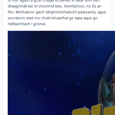
Is mór agam a gcur chuige ilchainéil; is féidir liom dul i
dteagmháil leo trí chomhrá beo, ríomhphost, nó fiú an
fón. Mothaíonn gach idirghníomhaíocht pearsanta, agus
socraíonn siad mo chuid bhuarthaí go tapa agus go
héifeachtach i gcónaí.