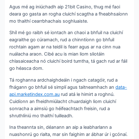
Agus mé ag iniúchadh aip 21bit Casino, thug mé faoi
deara go gasta an rogha cluichí scagtha a fheabhsaíonn
mo thaithí cearrbhachais soghluaiste.
Shíl mé go raibh sé iontach an chaoi a bhfuil na cluichí
eagraithe go cúramach, rud a chinntíonn go bhfuil
rochtain agam ar na teidil is fearr agus ar na cinn nua
nuálacha araon. Cibé acu is mian liom sliotáin
chlasaiceacha nó cluichí boird tumtha, tá gach rud ar fáil
go héasca dom.
Tá roghanna ardchaighdeáin i ngach catagóir, rud a
fhágann go bhfuil sé simplí agus taitneamhach an
data-
api.marketindex.com.au
rud atá le himirt a roghnú.
Cuidíonn an fheidhmiúlacht chuardaigh liom cluichí
sonracha a aimsiú go héifeachtach freisin, rud a
shruthlíniú mo thaithí tuilleadh.
Ina theannta sin, déanann an aip a leabharlann a
nuashonrú go rialta, mar sin faighim ar ábhar úr i gcónaí.