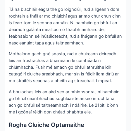
Tá na biachláir eagraithe go loighciúil, rud a ligeann dom
rochtain a fháil ar mo chluichí agus ar mo chur chun cinn
is fearr liom le sconna amháin. Ní hamháin go bhfuil an
dearadh galánta mealltach ó thaobh amhairc de;
feabhsaíonn sé inúsáidteacht, rud a fhágann go bhfuil an
nascleanúint tapa agus taitneamhach.
Mothaíonn gach gné snasta, rud a chuireann deireadh
leis an frustrachas a bhaineann le comhéadain
chlúmhacha. Fuair mé amach go bhfuil athruithe idir
catagóirí cluiche sreabhach, mar sin is féidir liom díriú ar
mo straitéis seachas a bheith ag streachailt timpeall.
A bhuíochas leis an aird seo ar mhionsonraí, ní hamháin
go bhfuil cearrbhachas soghluaiste anseo inrochtana
ach go bhfuil sé taitneamhach i ndáiríre. Le 21bit, bíonn
mé i gcónaí réidh don chéad bhabhta eile.
Rogha Cluiche Optamaithe