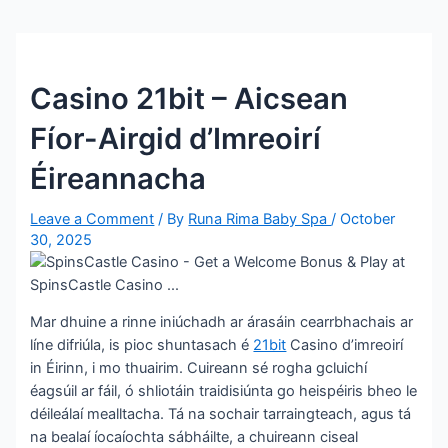
Casino 21bit – Aicsean
Fíor-Airgid d’Imreoirí
Éireannacha
Leave a Comment
/ By
Runa Rima Baby Spa
/
October
30, 2025
Mar dhuine a rinne iniúchadh ar árasáin cearrbhachais ar
líne difriúla, is pioc shuntasach é
21bit
Casino d’imreoirí
in Éirinn, i mo thuairim. Cuireann sé rogha gcluichí
éagsúil ar fáil, ó shliotáin traidisiúnta go heispéiris bheo le
déileálaí mealltacha. Tá na sochair tarraingteach, agus tá
na bealaí íocaíochta sábháilte, a chuireann ciseal