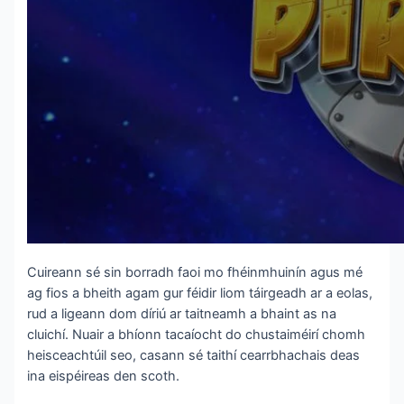
Cuireann sé sin borradh faoi mo fhéinmhuinín agus mé
ag fios a bheith agam gur féidir liom táirgeadh ar a eolas,
rud a ligeann dom díriú ar taitneamh a bhaint as na
cluichí. Nuair a bhíonn tacaíocht do chustaiméirí chomh
heisceachtúil seo, casann sé taithí cearrbhachais deas
ina eispéireas den scoth.