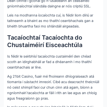
Déan cinnte i gcónaí go n-úsáideann an ceasaíneo
gníomhaíochtaí slándála daingne ar nós criptiú SSL.
Leis na modhanna íocaíochta cuí, is féidir liom díriú ar
taitneamh a bhaint as mo thaithí cearrbhachais gan a
bheith bhuartha faoi mo shlándáil airgeadais.
Tacaíochtaí Tacaíochta do
Chustaiméirí Eisceachtúla
Is féidir le seirbhísí tacaíochta custaiméirí den chéad
scoth an idirghabháil ar fad a dhéanamh i mo thaithí
cearrbhachais ar líne.
Ag 21bit Casino, fuair mé fhoireann dhíograiseach atá
tiomanta i sástacht imreoirí. Cibé acu deacracht theicniúil
nó ceist shimplí faoi cur chun cinn atá agam, bíonn a
ngníomhairí tacaíochta ar fáil i rith an lae agus an chloig
agus freagraíonn go pras.