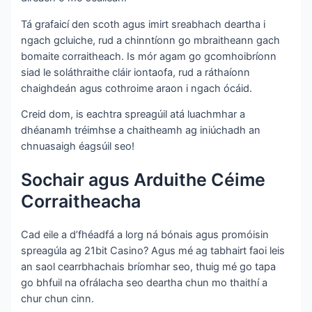
Tá grafaicí den scoth agus imirt sreabhach deartha i
ngach gcluiche, rud a chinntíonn go mbraitheann gach
bomaite corraitheach. Is mór agam go gcomhoibríonn
siad le soláthraithe cláir iontaofa, rud a ráthaíonn
chaighdeán agus cothroime araon i ngach ócáid.
Creid dom, is eachtra spreagúil atá luachmhar a
dhéanamh tréimhse a chaitheamh ag iniúchadh an
chnuasaigh éagsúil seo!
Sochair agus Arduithe Céime
Corraitheacha
Cad eile a d’fhéadfá a lorg ná bónais agus promóisin
spreagúla ag 21bit Casino? Agus mé ag tabhairt faoi leis
an saol cearrbhachais bríomhar seo, thuig mé go tapa
go bhfuil na ofrálacha seo deartha chun mo thaithí a
chur chun cinn.