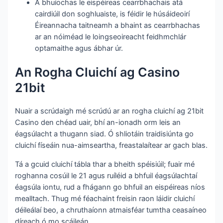
A bhuíochas le eispéireas cearrbhachais atá
cairdiúil don soghluaiste, is féidir le húsáideoirí
Éireannacha taitneamh a bhaint as cearrbhachas
ar an nóiméad le loingseoireacht feidhmchlár
optamaithe agus ábhar úr.
An Rogha Cluichí ag Casino
21bit
Nuair a scrúdaigh mé scrúdú ar an rogha cluichí ag 21bit
Casino den chéad uair, bhí an-ionadh orm leis an
éagsúlacht a thugann siad. Ó shliotáin traidisiúnta go
cluichí físeáin nua-aimseartha, freastalaítear ar gach blas.
Tá a gcuid cluichí tábla thar a bheith spéisiúil; fuair mé
roghanna cosúil le 21 agus ruíléid a bhfuil éagsúlachtaí
éagsúla iontu, rud a fhágann go bhfuil an eispéireas níos
mealltach. Thug mé féachaint freisin raon láidir cluichí
déileálaí beo, a chruthaíonn atmaisféar tumtha ceasaíneo
díreach ó mo scáileán.