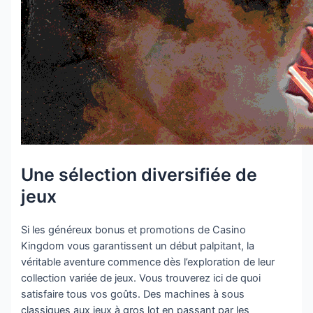
Une sélection diversifiée de
jeux
Si les généreux bonus et promotions de Casino
Kingdom vous garantissent un début palpitant, la
véritable aventure commence dès l’exploration de leur
collection variée de jeux. Vous trouverez ici de quoi
satisfaire tous vos goûts. Des machines à sous
classiques aux jeux à gros lot en passant par les