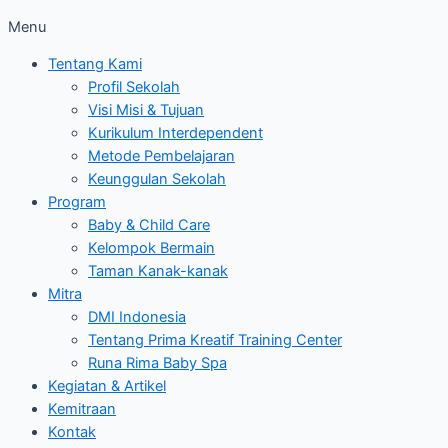
Menu
Tentang Kami
Profil Sekolah
Visi Misi & Tujuan
Kurikulum Interdependent
Metode Pembelajaran
Keunggulan Sekolah
Program
Baby & Child Care
Kelompok Bermain
Taman Kanak-kanak
Mitra
DMI Indonesia
Tentang Prima Kreatif Training Center
Runa Rima Baby Spa
Kegiatan & Artikel
Kemitraan
Kontak