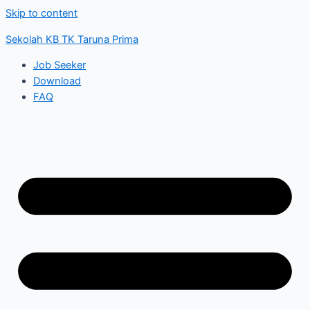
Skip to content
Sekolah KB TK Taruna Prima
Job Seeker
Download
FAQ