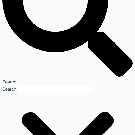
Search
Search