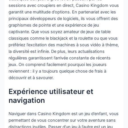
sessions avec croupiers en direct, Casino Kingdom vous
garantit une multitude d’options. En partenariat avec les
principaux développeurs de logiciels, ils vous offrent des
graphismes de pointe et une expérience de jeu
captivante. Que vous soyez amateur de jeux de table
classiques comme le blackjack et la roulette ou que vous
préfériez l’excitation des machines à sous vidéo à thème,
la diversité est infinie. De plus, leurs actualisations
régulières garantissent l’arrivée constante de récents
jeux. On comprend facilement pourquoi les joueurs
reviennent : il y a toujours quelque chose de frais à
découvrir et à savourer.
Expérience utilisateur et
navigation
Naviguer dans Casino Kingdom est un jeu d’enfant, vous
permettant de vous concentrer sur votre aventure sans
distractions inutiles. Passer d’un jeu à l’autre est un jeu