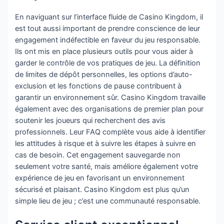
En naviguant sur l’interface fluide de Casino Kingdom, il
est tout aussi important de prendre conscience de leur
engagement indéfectible en faveur du jeu responsable.
Ils ont mis en place plusieurs outils pour vous aider à
garder le contrôle de vos pratiques de jeu. La définition
de limites de dépôt personnelles, les options d’auto-
exclusion et les fonctions de pause contribuent à
garantir un environnement sûr. Casino Kingdom travaille
également avec des organisations de premier plan pour
soutenir les joueurs qui recherchent des avis
professionnels. Leur FAQ complète vous aide à identifier
les attitudes à risque et à suivre les étapes à suivre en
cas de besoin. Cet engagement sauvegarde non
seulement votre santé, mais améliore également votre
expérience de jeu en favorisant un environnement
sécurisé et plaisant. Casino Kingdom est plus qu’un
simple lieu de jeu ; c’est une communauté responsable.