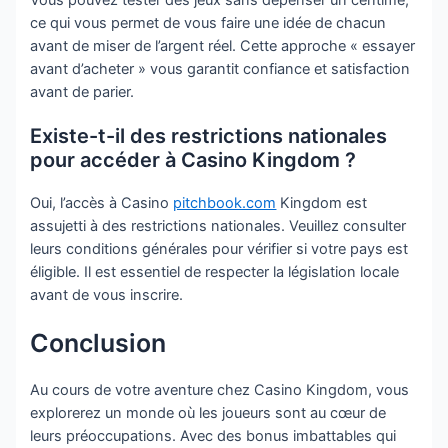
ce qui vous permet de vous faire une idée de chacun
avant de miser de l’argent réel. Cette approche « essayer
avant d’acheter » vous garantit confiance et satisfaction
avant de parier.
Existe-t-il des restrictions nationales
pour accéder à Casino Kingdom ?
Oui, l’accès à Casino
pitchbook.com
Kingdom est
assujetti à des restrictions nationales. Veuillez consulter
leurs conditions générales pour vérifier si votre pays est
éligible. Il est essentiel de respecter la législation locale
avant de vous inscrire.
Conclusion
Au cours de votre aventure chez Casino Kingdom, vous
explorerez un monde où les joueurs sont au cœur de
leurs préoccupations. Avec des bonus imbattables qui