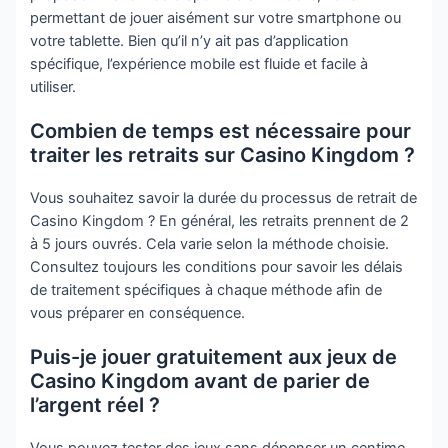
permettant de jouer aisément sur votre smartphone ou
votre tablette. Bien qu’il n’y ait pas d’application
spécifique, l’expérience mobile est fluide et facile à
utiliser.
Combien de temps est nécessaire pour
traiter les retraits sur Casino Kingdom ?
Vous souhaitez savoir la durée du processus de retrait de
Casino Kingdom ? En général, les retraits prennent de 2
à 5 jours ouvrés. Cela varie selon la méthode choisie.
Consultez toujours les conditions pour savoir les délais
de traitement spécifiques à chaque méthode afin de
vous préparer en conséquence.
Puis-je jouer gratuitement aux jeux de
Casino Kingdom avant de parier de
l’argent réel ?
Vous pouvez tester des jeux sans dépenser un centime,