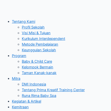
Tentang Kami
Profil Sekolah
Visi Misi & Tujuan
Kurikulum Interdependent
Metode Pembelajaran
Keunggulan Sekolah
Program
Baby & Child Care
Kelompok Bermain
Taman Kanak-kanak
Mitra
DMI Indonesia
Tentang Prima Kreatif Training Center
Runa Rima Baby Spa
Kegiatan & Artikel
Kemitraan