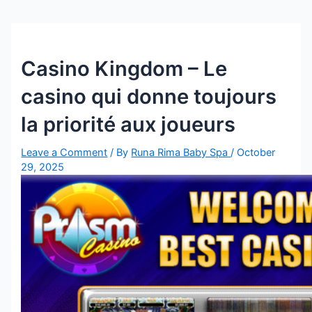
Casino Kingdom – Le
casino qui donne toujours
la priorité aux joueurs
Leave a Comment
/ By
Runa Rima Baby Spa
/
October
29, 2025