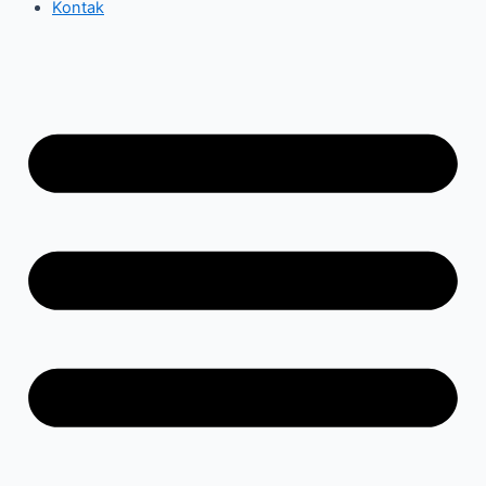
Kontak