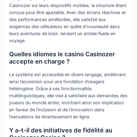
Casinozer sur leurs dispositifs mobiles, la structure étant
conçue pour être ajustable. Avec des écrans réactives et
des performances améliorées, elle satisfait aux
exigences des utilisateurs en quête d’nouveauté dans
leurs aventures de loisir, rendant un entrée fluide en
voyage.
Quelles idiomes le casino Casinozer
accepte en charge ?
La système est accessible en divers langage, améliorant
ainsi l’accession pour une fondation d’usagers
hétérogène. Grâce à ses fonctionnalités
multilinguistiques, elle vise à satisfaire aux demandes des
joueurs du monde entier, montrant ainsi son implication
en faveur de l’inclusion et de l’innovation dans
l’sensations de divertissement en ligne.
Y a-t-il des initiatives de fidélité au