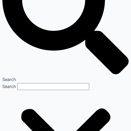
Search
Search