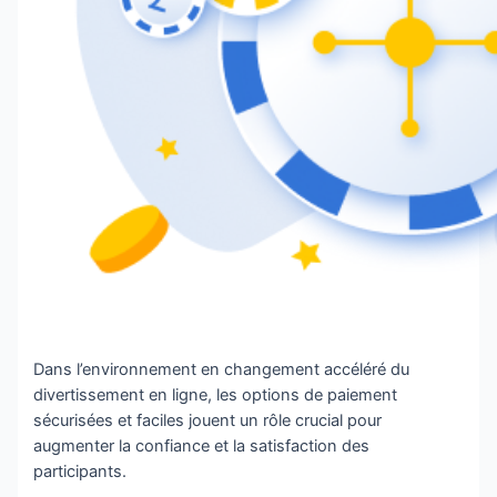
Dans l’environnement en changement accéléré du
divertissement en ligne, les options de paiement
sécurisées et faciles jouent un rôle crucial pour
augmenter la confiance et la satisfaction des
participants.