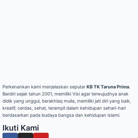
Perkenankan kami menjelaskan seputar
KB TK Taruna Prima
.
Berdiri sejak tahun 2001, memiliki Visi agar terwujudnya anak
didik yang unggul, berakhlaq mulia, memiliki jati diri yang baik,
kreatif, cerdas, sehat, terampil dalam kehidupan sehari-hari
berdasarkan pada budaya bangsa dan kehidupan islami.
Ikuti Kami