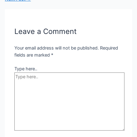
Leave a Comment
Your email address will not be published.
Required
fields are marked
*
Type here..