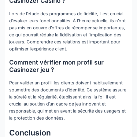
Casinozer Casino ?
Lors de l’étude des programmes de fidélité, il est crucial
d’évaluer leurs fonctionnalités. À l’heure actuelle, ils n’ont
pas mis en oeuvre d’offres de récompense importantes,
ce qui pourrait réduire la fidélisation et l’implication des
joueurs. Comprendre ces relations est important pour
optimiser l’expérience client.
Comment vérifier mon profil sur
Casinozer jeu ?
Pour valider un profil, les clients doivent habituellement
soumettre des documents d’identité. Ce système assure
la sûreté et la régularité, établissant ainsi la foi. Il est
crucial au soutien d’un cadre de jeu innovant et
responsable, qui met en avant la sécurité des usagers et
la protection des données.
Conclusion