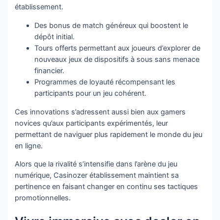
établissement.
Des bonus de match généreux qui boostent le
dépôt initial.
Tours offerts permettant aux joueurs d’explorer de
nouveaux jeux de dispositifs à sous sans menace
financier.
Programmes de loyauté récompensant les
participants pour un jeu cohérent.
Ces innovations s’adressent aussi bien aux gamers
novices qu’aux participants expérimentés, leur
permettant de naviguer plus rapidement le monde du jeu
en ligne.
Alors que la rivalité s’intensifie dans l’arène du jeu
numérique, Casinozer établissement maintient sa
pertinence en faisant changer en continu ses tactiques
promotionnelles.