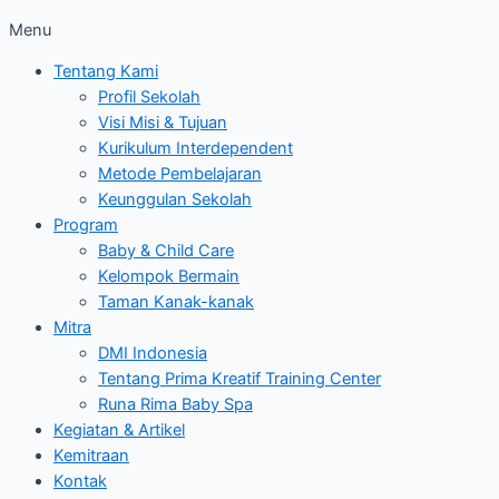
Menu
Tentang Kami
Profil Sekolah
Visi Misi & Tujuan
Kurikulum Interdependent
Metode Pembelajaran
Keunggulan Sekolah
Program
Baby & Child Care
Kelompok Bermain
Taman Kanak-kanak
Mitra
DMI Indonesia
Tentang Prima Kreatif Training Center
Runa Rima Baby Spa
Kegiatan & Artikel
Kemitraan
Kontak