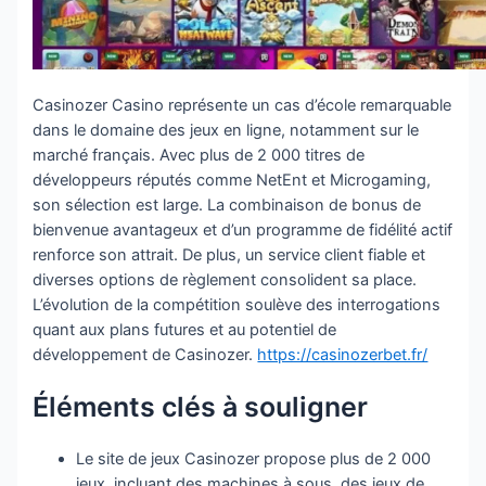
Casinozer Casino représente un cas d’école remarquable
dans le domaine des jeux en ligne, notamment sur le
marché français. Avec plus de 2 000 titres de
développeurs réputés comme NetEnt et Microgaming,
son sélection est large. La combinaison de bonus de
bienvenue avantageux et d’un programme de fidélité actif
renforce son attrait. De plus, un service client fiable et
diverses options de règlement consolident sa place.
L’évolution de la compétition soulève des interrogations
quant aux plans futures et au potentiel de
développement de Casinozer.
https://casinozerbet.fr/
Éléments clés à souligner
Le site de jeux Casinozer propose plus de 2 000
jeux, incluant des machines à sous, des jeux de