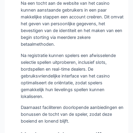
Na een tocht aan de website van het casino
kunnen aanstaande gebruikers in een paar
makkelijke stappen een account creëren. Dit omvat
het geven van persoonlijke gegevens, het
bevestigen van de identiteit en het maken van een
begin storting via meerdere zekere
betaalmethoden.
Na registratie kunnen spelers een afwisselende
selectie spellen uitproberen, inclusief slots,
bordspellen en real-time dealers. De
gebruiksvriendelijke interface van het casino
optimaliseert de oriëntatie, zodat spelers
gemakkelijk hun lievelings spellen kunnen
lokaliseren.
Daarnaast faciliteren doorlopende aanbiedingen en
bonussen de tocht van de speler, zodat deze
boeiend en lonend blijft.