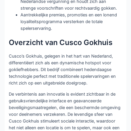
Nederlandse vergunning en houdt zich aan
strenge voorschriften voor rechtvaardig gokken.
Aantrekkelijke premies, promoties en een lonend
loyaliteitsprogramma versterken de totale
spelerservaring.
Overzicht van Cusco Gokhuis
Cusco’s Gokhuis, gelegen in het hart van Nederland,
differentiëert zich als een dynamische hotspot voor
gokliefhebbers. Dit bedrijf combineert hedendaagse
technologie perfect met traditionele spelervaringen en
richt zich op een uitgebreide doelgroep.
De verbintenis aan innovatie is evident zichtbaar in de
gebruiksvriendelijke interface en geavanceerde
beveiligingsmaatregelen, die een beschermde omgeving
voor deelnemers verzekeren. De levendige sfeer van
Cusco Gokhuis stimuleert sociale interactie, waardoor
het niet alleen een locatie is om te spelen, maar ook een