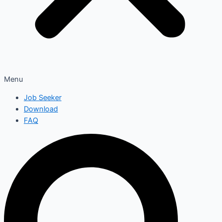
Menu
Job Seeker
Download
FAQ