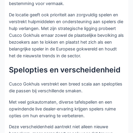
bestemming voor vermaak.
De locatie geeft ook prioriteit aan zorgvuldig spelen en
verstrekt hulpmiddelen en ondersteuning aan spelers die
hulp verlangen. Met zijn strategische ligging probeert
Cusco Gokhuis ernaar zowel de plaatselijke bevolking als
bezoekers aan te lokken en plaatst het zich als een
belangrijke speler in de Europese gokwereld en houdt
het de nieuwste trends in de sector.
Spelopties en verscheidenheid
Cusco Gokhuis verstrekt een breed scala aan spelopties
die passen bij verschillende smaken.
Met veel gokautomaten, diverse tafelspellen en een
opwindende live dealer-ervaring krijgen spelers ruime
opties om hun ervaring te verbeteren.
Deze verscheidenheid aantrekt niet alleen nieuwe