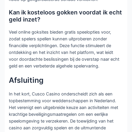
Kan ik kosteloos gokken voordat ik echt
geld inzet?
Veel online goksites bieden gratis speelopties voor,
zodat spelers spellen kunnen uitproberen zonder
financiële verplichtingen. Deze functie stimuleert de
ontdekking en het inzicht van het platform, wat leidt
voor doordachte beslissingen bij de overstap naar echt
geld en een verbeterde algehele spelervaring.
Afsluiting
In het kort, Cusco Casino onderscheidt zich als een
topbestemming voor weddenschappen in Nederland.
Het verenigt een uitgebreide keuze aan activiteiten met
krachtige beveiligingsmaatregelen om een eerlijke
speelomgeving te verzekeren. De toewijding van het
casino aan zorgvuldig spelen en de uitmuntende