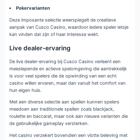
Pokervarianten
Deze imposante selectie weerspiegelt de creatieve
aanpak van Cusco Casino, waardoor iedere speler ietsje
kan vinden dat zijn of haar interesse wekt.
Live dealer-ervaring
De live dealer-ervaring bij Cusco Casino verleent een
meeslepende en actieve spelomgeving die aantrekkelijk
is voor veel spelers die de opwinding van een echt
casino willen ervaren, maar dan vanuit het comfort van
hun eigen huis.
Met een diverse selectie aan spellen kunnen spelers
meedoen aan traditionele spellen zoals blackjack,
roulette en baccarat, maar ook aan nieuwe varianten die
de gebruikelijke gameplay versterken.
Het casino verzekert bovendien een vlotte beleving met