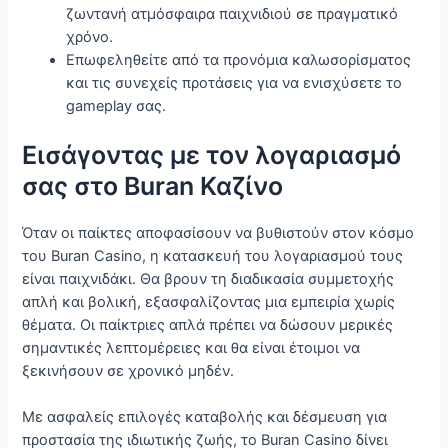
ζωντανή ατμόσφαιρα παιχνιδιού σε πραγματικό
χρόνο.
Επωφεληθείτε από τα προνόμια καλωσορίσματος
και τις συνεχείς προτάσεις για να ενισχύσετε το
gameplay σας.
Εισάγοντας με τον λογαριασμό
σας στο Buran Καζίνο
Όταν οι παίκτες αποφασίσουν να βυθιστούν στον κόσμο
του Buran Casino, η κατασκευή του λογαριασμού τους
είναι παιχνιδάκι. Θα βρουν τη διαδικασία συμμετοχής
απλή και βολική, εξασφαλίζοντας μια εμπειρία χωρίς
θέματα. Οι παίκτριες απλά πρέπει να δώσουν μερικές
σημαντικές λεπτομέρειες και θα είναι έτοιμοι να
ξεκινήσουν σε χρονικό μηδέν.
Με ασφαλείς επιλογές καταβολής και δέσμευση για
προστασία της ιδιωτικής ζωής, το Buran Casino δίνει