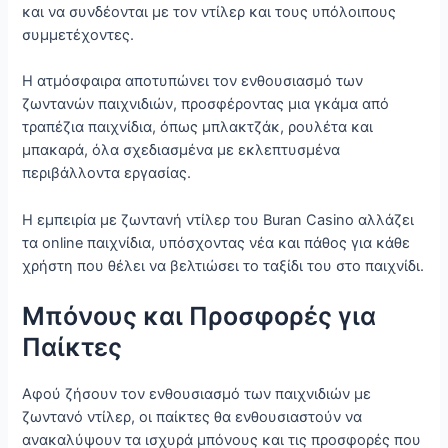
και να συνδέονται με τον ντίλερ και τους υπόλοιπους
συμμετέχοντες.
Η ατμόσφαιρα αποτυπώνει τον ενθουσιασμό των
ζωντανών παιχνιδιών, προσφέροντας μια γκάμα από
τραπέζια παιχνίδια, όπως μπλακτζάκ, ρουλέτα και
μπακαρά, όλα σχεδιασμένα με εκλεπτυσμένα
περιβάλλοντα εργασίας.
Η εμπειρία με ζωντανή ντίλερ του Buran Casino αλλάζει
τα online παιχνίδια, υπόσχοντας νέα και πάθος για κάθε
χρήστη που θέλει να βελτιώσει το ταξίδι του στο παιχνίδι.
Μπόνους και Προσφορές για
Παίκτες
Αφού ζήσουν τον ενθουσιασμό των παιχνιδιών με
ζωντανό ντίλερ, οι παίκτες θα ενθουσιαστούν να
ανακαλύψουν τα ισχυρά μπόνους και τις προσφορές που