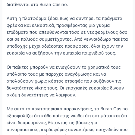
διατίθενται στο Buran Casino.
Αυτή η πλατφόρμα ξέρει πως να συντηρεί τα πράγματα
φρέσκα και ελκυστικά, προσφέροντας μια γκάμα
επιδόματα που απευθύνονται τόσο σε νεοφερμένους όσο
και σε παλιούς συμμετέχοντες. Από γενναιόδωρα πακέτα
υποδοχής μέχρι αδιάκοπες προσφορές, όλοι έχουν την
ευκαιρία να αυξήσουν την εμπειρία παιχνιδιού τους.
Οι παίκτες μπορούν να ενισχύσουν το χρηματικό τους
υπόλοιπο τους με παροχές αναγόμωσης και να
απολαύσουν χωρίς κόστος στροφές που αυξάνουν τις
δυνατότητες νίκης τους. Οι εποχιακές ευκαιρίες δίνουν
ακόμη δυνατότητες να λάμψουν.
Με αυτά τα πρωτοποριακά παρακινήσεις, το Buran Casino
εξασφαλίζει ότι κάθε παίκτης νιώθει ότι εκτιμάται και ότι
είναι δεσμευμένος, θέτοντας τις βάσεις για
συναρπαστικές, κερδοφόρες συναντήσεις παιχνιδιών που