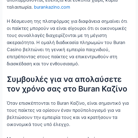
ταλαιπωρία.
burankazino.com
Η δέσμευση της πλατφόρμας για διαφάνεια σημαίνει ότι
οι παίκτες μπορούν να είναι σίγουροι ότι οι οικονομικές
τους συναλλαγές διαχειρίζονται με τη μέγιστη
ακεραιότητα. Η ομαλή διαδικασία πληρωμών του Buran
Casino βελτιώνει τη γενική εμπειρία παιχνιδιού,
επιτρέποντας στους παίκτες να επικεντρωθούν στη
διασκέδαση και τον ενθουσιασμό.
Συμβουλές για να απολαύσετε
τον χρόνο σας στο Buran Καζίνο
Όταν επισκέπτονται το Buran Καζίνο, είναι σημαντικό για
τους παίκτες να ορίσουν έναν προϋπολογισμό για να
βελτιώσουν την εμπειρία τους και να κρατήσουν τα
οικονομικά τους υπό έλεγχο.