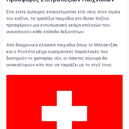
Είτε είστε έμπειρος επαγγελματίας είτε νέος στον τομέα
του καζίνο, τα τραπέζια παιχνίδια στο Buran Καζίνο
προσφέρουν μια εντυπωσιακή γκάμα επιλογών που
ικανοποιούν κάθε επίπεδο δεξιοτήτων.
Από διαχρονικά κλασικά παιχνίδια όπως το Μπλακτζάκ
και η Ρουλέτα μέχρι ευρηματικές παραλλαγές που
διατηρούν το gameplay νέο, οι παίκτες σίγουρα θα
ανακαλύψουν κάτι που να ταιριάζει με το στυλ τους.