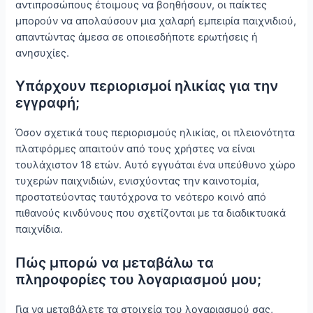
αντιπροσώπους έτοιμους να βοηθήσουν, οι παίκτες
μπορούν να απολαύσουν μια χαλαρή εμπειρία παιχνιδιού,
απαντώντας άμεσα σε οποιεσδήποτε ερωτήσεις ή
ανησυχίες.
Υπάρχουν περιορισμοί ηλικίας για την
εγγραφή;
Όσον σχετικά τους περιορισμούς ηλικίας, οι πλειονότητα
πλατφόρμες απαιτούν από τους χρήστες να είναι
τουλάχιστον 18 ετών. Αυτό εγγυάται ένα υπεύθυνο χώρο
τυχερών παιχνιδιών, ενισχύοντας την καινοτομία,
προστατεύοντας ταυτόχρονα το νεότερο κοινό από
πιθανούς κινδύνους που σχετίζονται με τα διαδικτυακά
παιχνίδια.
Πώς μπορώ να μεταβάλω τα
πληροφορίες του λογαριασμού μου;
Για να μεταβάλετε τα στοιχεία του λογαριασμού σας,