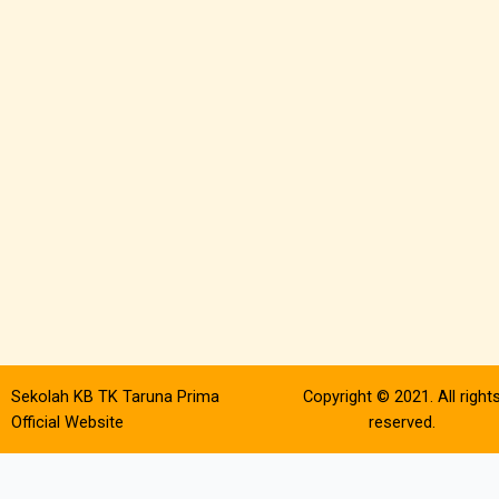
Sekolah KB TK Taruna Prima
Copyright © 2021. All right
Official Website
reserved.