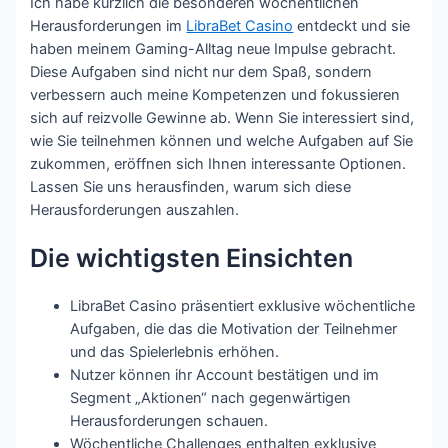
Ich habe kürzlich die besonderen wöchentlichen
Herausforderungen im
LibraBet Casino
entdeckt und sie
haben meinem Gaming-Alltag neue Impulse gebracht.
Diese Aufgaben sind nicht nur dem Spaß, sondern
verbessern auch meine Kompetenzen und fokussieren
sich auf reizvolle Gewinne ab. Wenn Sie interessiert sind,
wie Sie teilnehmen können und welche Aufgaben auf Sie
zukommen, eröffnen sich Ihnen interessante Optionen.
Lassen Sie uns herausfinden, warum sich diese
Herausforderungen auszahlen.
Die wichtigsten Einsichten
LibraBet Casino präsentiert exklusive wöchentliche
Aufgaben, die das die Motivation der Teilnehmer
und das Spielerlebnis erhöhen.
Nutzer können ihr Account bestätigen und im
Segment „Aktionen“ nach gegenwärtigen
Herausforderungen schauen.
Wöchentliche Challenges enthalten exklusive