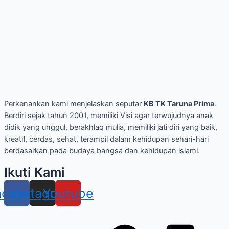
Perkenankan kami menjelaskan seputar
KB TK Taruna Prima
.
Berdiri sejak tahun 2001, memiliki Visi agar terwujudnya anak
didik yang unggul, berakhlaq mulia, memiliki jati diri yang baik,
kreatif, cerdas, sehat, terampil dalam kehidupan sehari-hari
berdasarkan pada budaya bangsa dan kehidupan islami.
Ikuti Kami
acebook
Instagram
Youtube