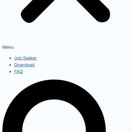
Menu
Job Seeker
Download
FAQ