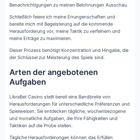
Benachrichtigungen zu meinen Belohnungen Ausschau.
Schließlich feiere ich meine Errungenschaften und
bereite mich mit Begeisterung auf die kommende
Herausforderung vor, meine Taktik zu verfeinern und
meine Erträge zu maximieren.
Dieser Prozess benötigt Konzentration und Hingabe, die
der Schlüssel zur Meisterung des Spiels sind.
Arten der angebotenen
Aufgaben
LibraBet Casino stellt bereit eine Bandbreite von
Herausforderungen für unterschiedliche Präferenzen und
Spielweisen. Sie entdecken tägliche, wochenbezogene
und monatliche Aufgaben, die Ihre Fähigkeiten und
Taktiken auf die Probe stellen.
Tägliche Herausforderungen können das Erfüllen