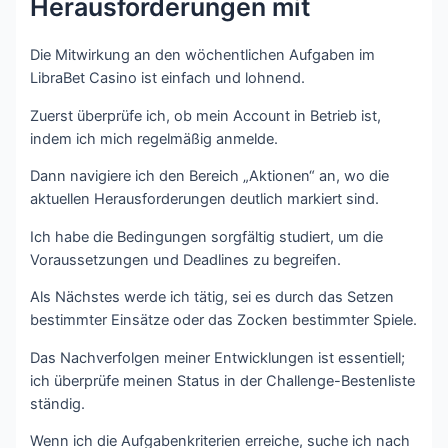
Herausforderungen mit
Die Mitwirkung an den wöchentlichen Aufgaben im
LibraBet Casino ist einfach und lohnend.
Zuerst überprüfe ich, ob mein Account in Betrieb ist,
indem ich mich regelmäßig anmelde.
Dann navigiere ich den Bereich „Aktionen“ an, wo die
aktuellen Herausforderungen deutlich markiert sind.
Ich habe die Bedingungen sorgfältig studiert, um die
Voraussetzungen und Deadlines zu begreifen.
Als Nächstes werde ich tätig, sei es durch das Setzen
bestimmter Einsätze oder das Zocken bestimmter Spiele.
Das Nachverfolgen meiner Entwicklungen ist essentiell;
ich überprüfe meinen Status in der Challenge-Bestenliste
ständig.
Wenn ich die Aufgabenkriterien erreiche, suche ich nach