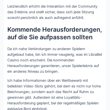
Letztendlich erhöht die Interaktion mit der Community
das Erlebnis und stellt sicher, dass sich jede Sitzung
sowohl persönlich als auch aufregend anfühlt.
Kommende Herausforderungen,
auf die Sie aufpassen sollten
Da ich nahe Verbindungen zu anderen Spielern
aufgebaut habe, bin ich immer neugierig, was im LibraBet
Casino noch erscheint. Die kommenden
Herausforderungen garantieren, unser Spielerlebnis auf
ein anderes Niveau zu bringen.
Ich habe Informationen über ein Wettbewerb mit
beliebten Video-Slots gehört, bei dem es nicht nur hohe
Belohnungen, sondern auch das Recht auf Ruhm zu
gewinnen gibt. Außerdem ist eine Loyalitäts-
Herausforderung geplant, bei der regelmäßiges Spielen
exklusive Boni einbringt.