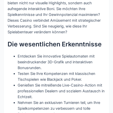
bieten nicht nur visuelle Highlights, sondern auch
aufregende interaktive Boni. Sie möchten Ihre
Spielkenntnisse und Ihr Gewinnpotenzial maximieren?
Dieses Casino verbindet Amüsement mit strategischer
Verbesserung. Sind Sie neugierig, wie diese Ihr
Spielabenteuer verändern können?
Die wesentlichen Erkenntnisse
Entdecken Sie innovative Spielautomaten mit
beeindruckender 3D-Grafik und interaktiven
Bonusrunden.
Testen Sie Ihre Kompetenzen mit klassischen
Tischspielen wie Blackjack und Poker.
Genießen Sie mitreißende Live-Casino-Action mit
professionellen Dealern und sozialem Austausch in
Echtzeit.
Nehmen Sie an exklusiven Turnieren teil, um Ihre
Spielkompetenzen zu verbessern und tolle