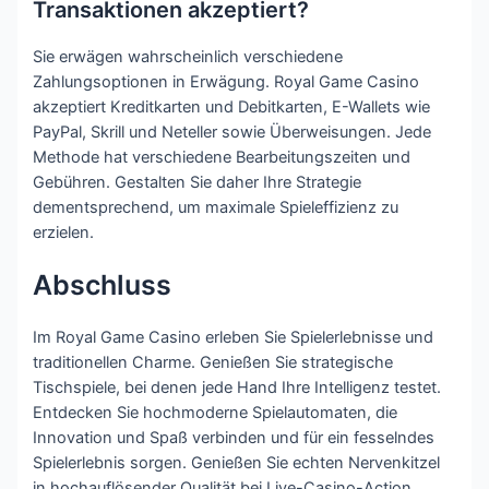
Transaktionen akzeptiert?
Sie erwägen wahrscheinlich verschiedene
Zahlungsoptionen in Erwägung. Royal Game Casino
akzeptiert Kreditkarten und Debitkarten, E-Wallets wie
PayPal, Skrill und Neteller sowie Überweisungen. Jede
Methode hat verschiedene Bearbeitungszeiten und
Gebühren. Gestalten Sie daher Ihre Strategie
dementsprechend, um maximale Spieleffizienz zu
erzielen.
Abschluss
Im Royal Game Casino erleben Sie Spielerlebnisse und
traditionellen Charme. Genießen Sie strategische
Tischspiele, bei denen jede Hand Ihre Intelligenz testet.
Entdecken Sie hochmoderne Spielautomaten, die
Innovation und Spaß verbinden und für ein fesselndes
Spielerlebnis sorgen. Genießen Sie echten Nervenkitzel
in hochauflösender Qualität bei Live-Casino-Action.