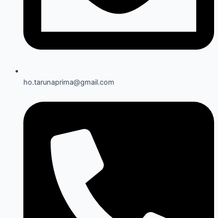
ho.tarunaprima@gmail.com