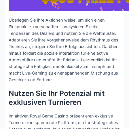
Überlegen Sie Ihre Aktionen weise, um sich einen
Pluspunkt zu verschaffen – analysieren Sie die
Tendenzen des Dealers und nutzen Sie die Wettmuster.
Adaptieren Sie Ihre Vorgehensweise dem Rhythmus des
Tisches an, steigern Sie Ihre Erfolgsaussichten. Darüber
hinaus fördert die soziale Interaktion für eine aktive
Atmosphäre und erhöht Ihr Erlebnis. Letztendlich ist Ihr
strategische Fähigkeit der Schlüssel zum Triumph und
macht Live-Gaming zu einer spannenden Mischung aus
Geschick und Fortune.
Nutzen Sie Ihr Potenzial mit
exklusiven Turnieren
Im aktiven Royal Game Casino präsentieren exklusive
Turniere eine spannende Plattform, um Ihr strategisches