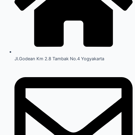
Jl.Godean Km 2.8 Tambak No.4 Yogyakarta