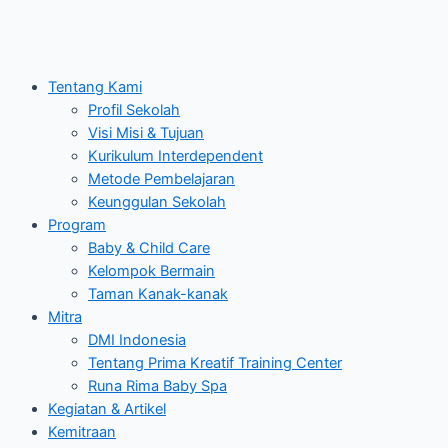
Tentang Kami
Profil Sekolah
Visi Misi & Tujuan
Kurikulum Interdependent
Metode Pembelajaran
Keunggulan Sekolah
Program
Baby & Child Care
Kelompok Bermain
Taman Kanak-kanak
Mitra
DMI Indonesia
Tentang Prima Kreatif Training Center
Runa Rima Baby Spa
Kegiatan & Artikel
Kemitraan