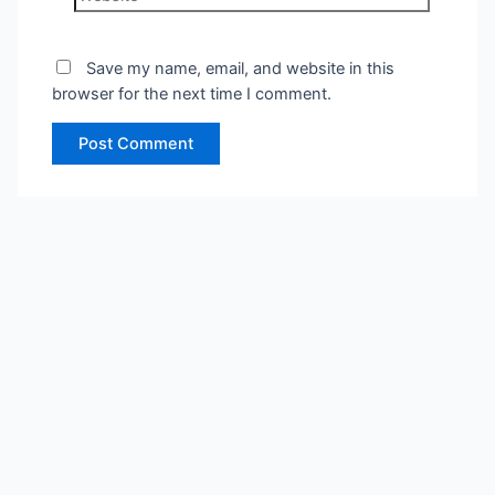
Save my name, email, and website in this
browser for the next time I comment.