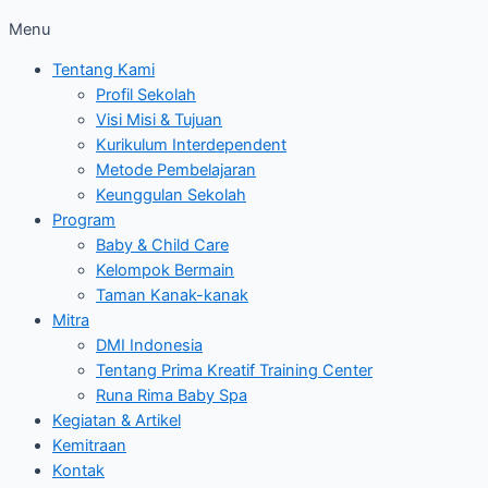
Menu
Tentang Kami
Profil Sekolah
Visi Misi & Tujuan
Kurikulum Interdependent
Metode Pembelajaran
Keunggulan Sekolah
Program
Baby & Child Care
Kelompok Bermain
Taman Kanak-kanak
Mitra
DMI Indonesia
Tentang Prima Kreatif Training Center
Runa Rima Baby Spa
Kegiatan & Artikel
Kemitraan
Kontak