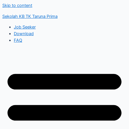
Skip to content
Sekolah KB TK Taruna Prima
Job Seeker
Download
FAQ