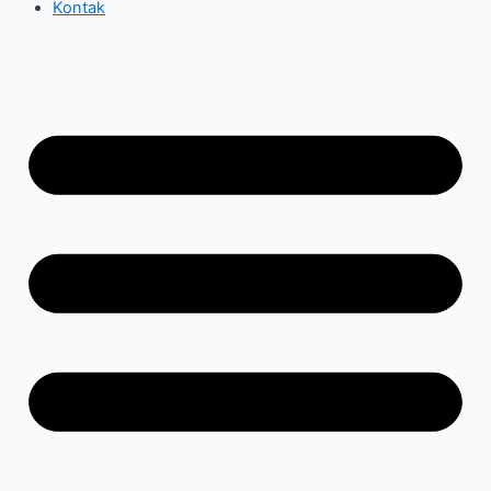
Kontak