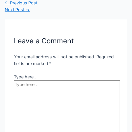
←
Previous Post
Next Post
→
Leave a Comment
Your email address will not be published.
Required
fields are marked
*
Type here..