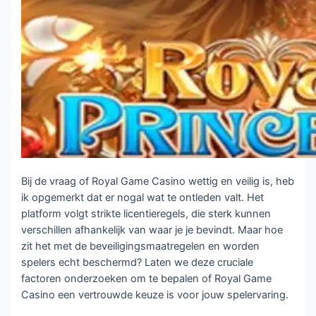
Bij de vraag of Royal Game Casino wettig en veilig is, heb
ik opgemerkt dat er nogal wat te ontleden valt. Het
platform volgt strikte licentieregels, die sterk kunnen
verschillen afhankelijk van waar je je bevindt. Maar hoe
zit het met de beveiligingsmaatregelen en worden
spelers echt beschermd? Laten we deze cruciale
factoren onderzoeken om te bepalen of Royal Game
Casino een vertrouwde keuze is voor jouw spelervaring.