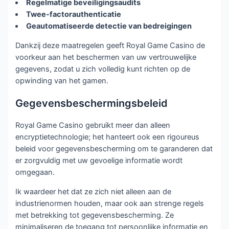
Regelmatige beveiligingsaudits
Twee-factorauthenticatie
Geautomatiseerde detectie van bedreigingen
Dankzij deze maatregelen geeft Royal Game Casino de
voorkeur aan het beschermen van uw vertrouwelijke
gegevens, zodat u zich volledig kunt richten op de
opwinding van het gamen.
Gegevensbeschermingsbeleid
Royal Game Casino gebruikt meer dan alleen
encryptietechnologie; het hanteert ook een rigoureus
beleid voor gegevensbescherming om te garanderen dat
er zorgvuldig met uw gevoelige informatie wordt
omgegaan.
Ik waardeer het dat ze zich niet alleen aan de
industrienormen houden, maar ook aan strenge regels
met betrekking tot gegevensbescherming. Ze
minimaliseren de toegang tot persoonlijke informatie en