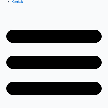
Kontak