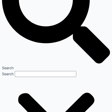
Search
Search