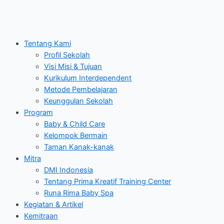
Tentang Kami
Profil Sekolah
Visi Misi & Tujuan
Kurikulum Interdependent
Metode Pembelajaran
Keunggulan Sekolah
Program
Baby & Child Care
Kelompok Bermain
Taman Kanak-kanak
Mitra
DMI Indonesia
Tentang Prima Kreatif Training Center
Runa Rima Baby Spa
Kegiatan & Artikel
Kemitraan