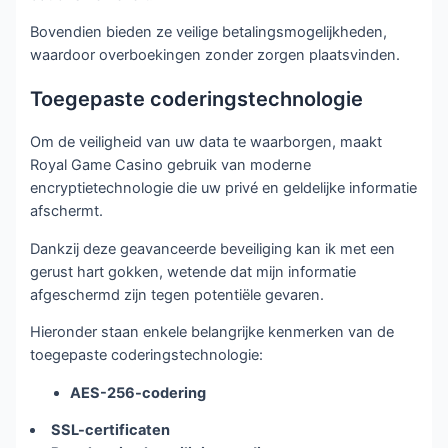
Bovendien bieden ze veilige betalingsmogelijkheden,
waardoor overboekingen zonder zorgen plaatsvinden.
Toegepaste coderingstechnologie
Om de veiligheid van uw data te waarborgen, maakt
Royal Game Casino gebruik van moderne
encryptietechnologie die uw privé en geldelijke informatie
afschermt.
Dankzij deze geavanceerde beveiliging kan ik met een
gerust hart gokken, wetende dat mijn informatie
afgeschermd zijn tegen potentiële gevaren.
Hieronder staan enkele belangrijke kenmerken van de
toegepaste coderingstechnologie:
AES-256-codering
SSL-certificaten