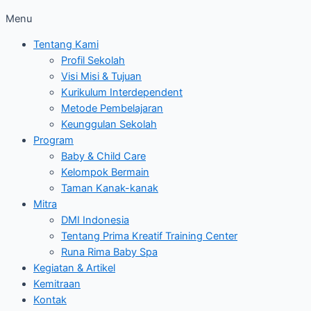
Menu
Tentang Kami
Profil Sekolah
Visi Misi & Tujuan
Kurikulum Interdependent
Metode Pembelajaran
Keunggulan Sekolah
Program
Baby & Child Care
Kelompok Bermain
Taman Kanak-kanak
Mitra
DMI Indonesia
Tentang Prima Kreatif Training Center
Runa Rima Baby Spa
Kegiatan & Artikel
Kemitraan
Kontak