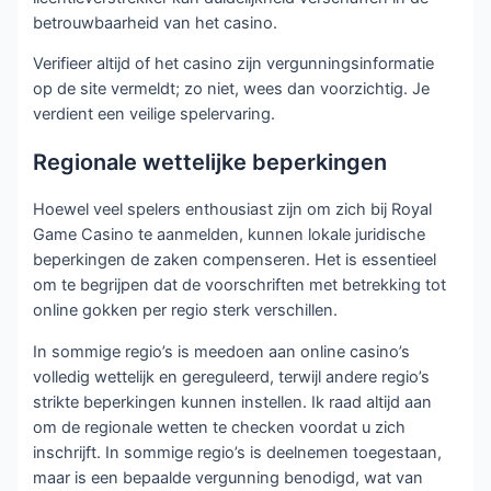
betrouwbaarheid van het casino.
Verifieer altijd of het casino zijn vergunningsinformatie
op de site vermeldt; zo niet, wees dan voorzichtig. Je
verdient een veilige spelervaring.
Regionale wettelijke beperkingen
Hoewel veel spelers enthousiast zijn om zich bij Royal
Game Casino te aanmelden, kunnen lokale juridische
beperkingen de zaken compenseren. Het is essentieel
om te begrijpen dat de voorschriften met betrekking tot
online gokken per regio sterk verschillen.
In sommige regio’s is meedoen aan online casino’s
volledig wettelijk en gereguleerd, terwijl andere regio’s
strikte beperkingen kunnen instellen. Ik raad altijd aan
om de regionale wetten te checken voordat u zich
inschrijft. In sommige regio’s is deelnemen toegestaan,
maar is een bepaalde vergunning benodigd, wat van