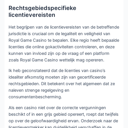
Rechtsgebiedspecifieke
licentievereisten
Het begrijpen van de licentievereisten van de betreffende
jurisdictie is cruciaal om de legaliteit en veiligheid van
Royal Game Casino te bepalen. Elke regio heeft bepaalde
licenties die online gokactiviteiten controleren, en deze
kunnen van invloed zijn op de vraag of een platform
zoals Royal Game Casino wettelijk mag opereren.
Ik heb geconstateerd dat de licenties van casino’s
idealiter afkomstig moeten zijn van gecertificeerde
rechtsgebieden. Dit betekent over het algemeen dat ze
naleven strenge regelgeving en
consumentenbescherming.
Als een casino niet over de correcte vergunningen
beschikt of in een grijs gebied opereert, roept dat twijfels
op over de geloofwaardigheid ervan. Onderzoek naar de
licentieverstrekker kan duidelijkheid verschaffen in de