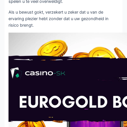
spelen u te veel overweldigt.
Als u bewust gokt, verzekert u zeker dat u van de
ervaring plezier hebt zonder dat u uw gezondheid in
risico brengt.