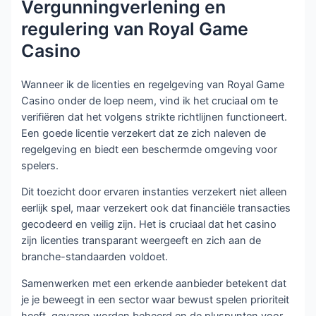
Vergunningverlening en
regulering van Royal Game
Casino
Wanneer ik de licenties en regelgeving van Royal Game
Casino onder de loep neem, vind ik het cruciaal om te
verifiëren dat het volgens strikte richtlijnen functioneert.
Een goede licentie verzekert dat ze zich naleven de
regelgeving en biedt een beschermde omgeving voor
spelers.
Dit toezicht door ervaren instanties verzekert niet alleen
eerlijk spel, maar verzekert ook dat financiële transacties
gecodeerd en veilig zijn. Het is cruciaal dat het casino
zijn licenties transparant weergeeft en zich aan de
branche-standaarden voldoet.
Samenwerken met een erkende aanbieder betekent dat
je je beweegt in een sector waar bewust spelen prioriteit
heeft, gevaren worden beheerd en de pluspunten voor