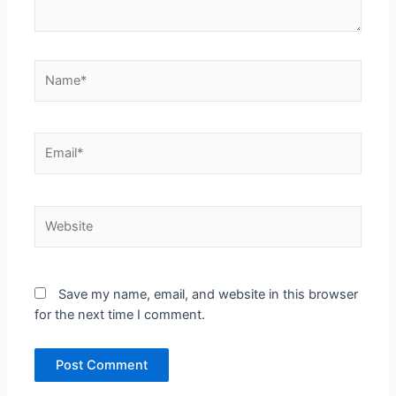
Name*
Email*
Website
Save my name, email, and website in this browser
for the next time I comment.