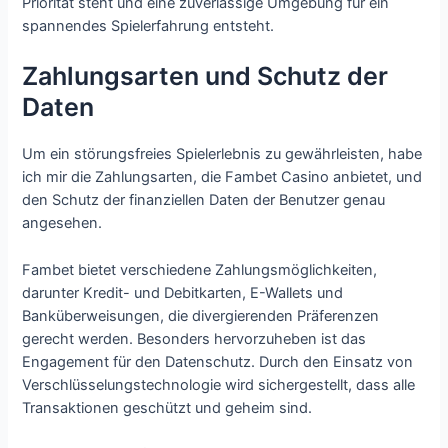
Priorität steht und eine zuverlässige Umgebung für ein
spannendes Spielerfahrung entsteht.
Zahlungsarten und Schutz der
Daten
Um ein störungsfreies Spielerlebnis zu gewährleisten, habe
ich mir die Zahlungsarten, die Fambet Casino anbietet, und
den Schutz der finanziellen Daten der Benutzer genau
angesehen.
Fambet bietet verschiedene Zahlungsmöglichkeiten,
darunter Kredit- und Debitkarten, E-Wallets und
Banküberweisungen, die divergierenden Präferenzen
gerecht werden. Besonders hervorzuheben ist das
Engagement für den Datenschutz. Durch den Einsatz von
Verschlüsselungstechnologie wird sichergestellt, dass alle
Transaktionen geschützt und geheim sind.