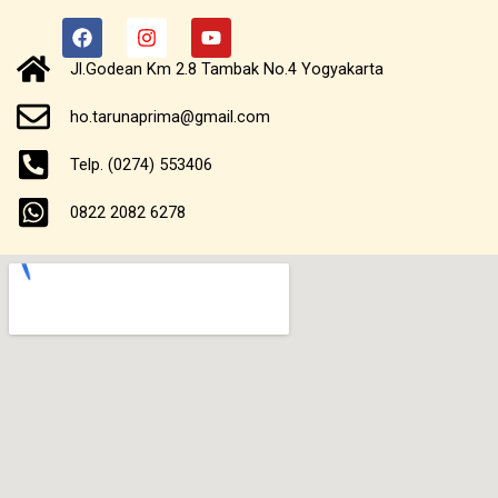
F
I
Y
a
n
o
c
s
u
Jl.Godean Km 2.8 Tambak No.4 Yogyakarta
e
t
t
b
a
u
ho.tarunaprima@gmail.com
o
g
b
o
r
e
Telp. (0274) 553406
k
a
m
0822 2082 6278