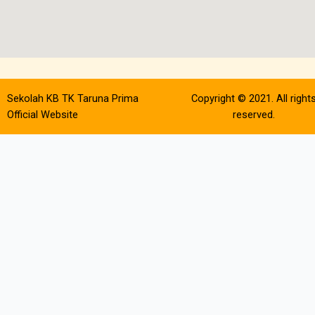
Sekolah KB TK Taruna Prima
Copyright © 2021. All right
Official Website
reserved.