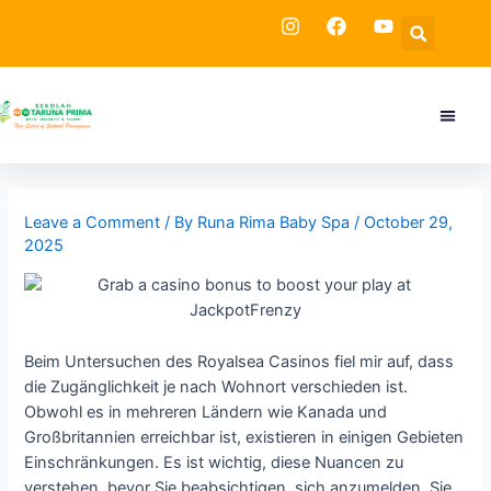
Skip
Post
Sea
to
navigation
content
Menu
Tentang
Kegia
Leave a Comment
/ By
Runa Rima Baby Spa
/
October 29,
2025
Beim Untersuchen des Royalsea Casinos fiel mir auf, dass
die Zugänglichkeit je nach Wohnort verschieden ist.
Obwohl es in mehreren Ländern wie Kanada und
Großbritannien erreichbar ist, existieren in einigen Gebieten
Einschränkungen. Es ist wichtig, diese Nuancen zu
verstehen, bevor Sie beabsichtigen, sich anzumelden. Sie