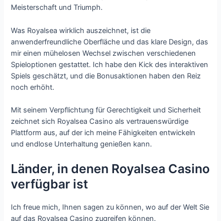
Meisterschaft und Triumph.
Was Royalsea wirklich auszeichnet, ist die
anwenderfreundliche Oberfläche und das klare Design, das
mir einen mühelosen Wechsel zwischen verschiedenen
Spieloptionen gestattet. Ich habe den Kick des interaktiven
Spiels geschätzt, und die Bonusaktionen haben den Reiz
noch erhöht.
Mit seinem Verpflichtung für Gerechtigkeit und Sicherheit
zeichnet sich Royalsea Casino als vertrauenswürdige
Plattform aus, auf der ich meine Fähigkeiten entwickeln
und endlose Unterhaltung genießen kann.
Länder, in denen Royalsea Casino
verfügbar ist
Ich freue mich, Ihnen sagen zu können, wo auf der Welt Sie
auf das Royalsea Casino zugreifen können.