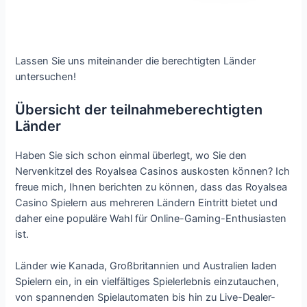
Lassen Sie uns miteinander die berechtigten Länder
untersuchen!
Übersicht der teilnahmeberechtigten
Länder
Haben Sie sich schon einmal überlegt, wo Sie den
Nervenkitzel des Royalsea Casinos auskosten können? Ich
freue mich, Ihnen berichten zu können, dass das Royalsea
Casino Spielern aus mehreren Ländern Eintritt bietet und
daher eine populäre Wahl für Online-Gaming-Enthusiasten
ist.
Länder wie Kanada, Großbritannien und Australien laden
Spielern ein, in ein vielfältiges Spielerlebnis einzutauchen,
von spannenden Spielautomaten bis hin zu Live-Dealer-