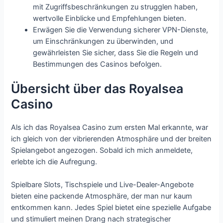
mit Zugriffsbeschränkungen zu strugglen haben,
wertvolle Einblicke und Empfehlungen bieten.
Erwägen Sie die Verwendung sicherer VPN-Dienste,
um Einschränkungen zu überwinden, und
gewährleisten Sie sicher, dass Sie die Regeln und
Bestimmungen des Casinos befolgen.
Übersicht über das Royalsea
Casino
Als ich das Royalsea Casino zum ersten Mal erkannte, war
ich gleich von der vibrierenden Atmosphäre und der breiten
Spielangebot angezogen. Sobald ich mich anmeldete,
erlebte ich die Aufregung.
Spielbare Slots, Tischspiele und Live-Dealer-Angebote
bieten eine packende Atmosphäre, der man nur kaum
entkommen kann. Jedes Spiel bietet eine spezielle Aufgabe
und stimuliert meinen Drang nach strategischer