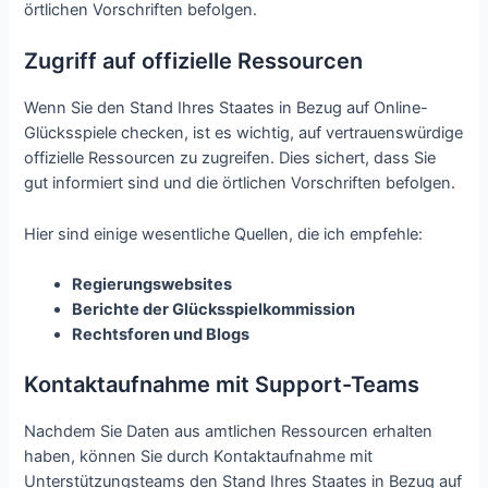
örtlichen Vorschriften befolgen.
Zugriff auf offizielle Ressourcen
Wenn Sie den Stand Ihres Staates in Bezug auf Online-
Glücksspiele checken, ist es wichtig, auf vertrauenswürdige
offizielle Ressourcen zu zugreifen. Dies sichert, dass Sie
gut informiert sind und die örtlichen Vorschriften befolgen.
Hier sind einige wesentliche Quellen, die ich empfehle:
Regierungswebsites
Berichte der Glücksspielkommission
Rechtsforen und Blogs
Kontaktaufnahme mit Support-Teams
Nachdem Sie Daten aus amtlichen Ressourcen erhalten
haben, können Sie durch Kontaktaufnahme mit
Unterstützungsteams den Stand Ihres Staates in Bezug auf