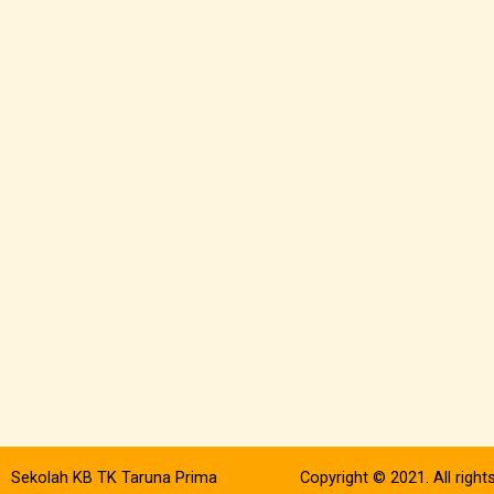
Sekolah KB TK Taruna Prima
Copyright © 2021. All right