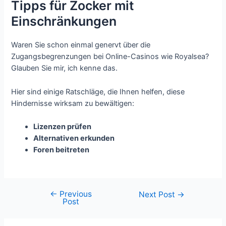
Tipps für Zocker mit
Einschränkungen
Waren Sie schon einmal genervt über die
Zugangsbegrenzungen bei Online-Casinos wie Royalsea?
Glauben Sie mir, ich kenne das.
Hier sind einige Ratschläge, die Ihnen helfen, diese
Hindernisse wirksam zu bewältigen:
Lizenzen prüfen
Alternativen erkunden
Foren beitreten
←
Previous
Next Post
→
Post