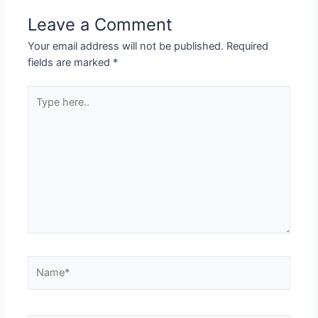
Leave a Comment
Your email address will not be published.
Required
fields are marked
*
Type
here..
Name*