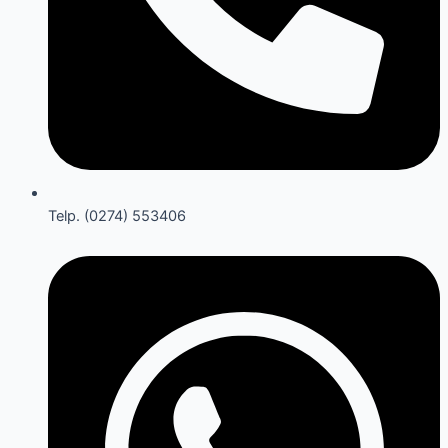
Telp. (0274) 553406