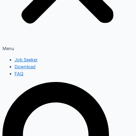
Menu
Job Seeker
Download
FAQ