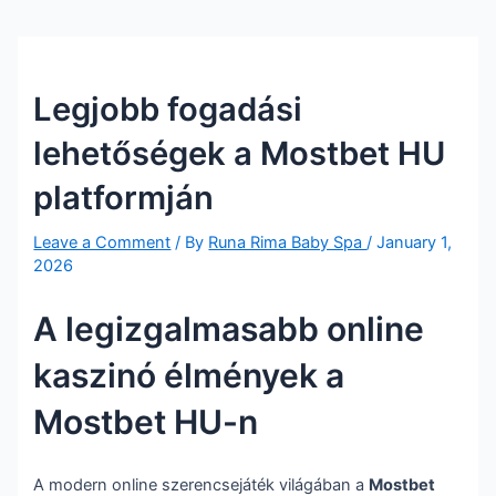
Legjobb fogadási
lehetőségek a Mostbet HU
platformján
Leave a Comment
/ By
Runa Rima Baby Spa
/
January 1,
2026
A legizgalmasabb online
kaszinó élmények a
Mostbet HU-n
A modern online szerencsejáték világában a
Mostbet