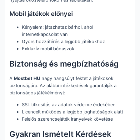
Mobil játékok előnyei
Kényelem: játszhatsz bárhol, ahol
internetkapcsolat van
Gyors hozzáférés a legjobb játékokhoz
Exkluzív mobil bónuszok
Biztonság és megbízhatóság
A
Mostbet HU
nagy hangsúlyt fektet a játékosok
biztonságára. Az alábbi intézkedések garantálják a
biztonságos játékélményt:
SSL titkosítás az adatok védelme érdekében
Licencelt működés a legjobb joghatóságok alatt
Felelős szerencsejáték irányelvek követése
Gyakran Ismételt Kérdések