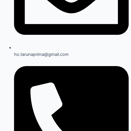
ho.tarunaprima@gmail.com