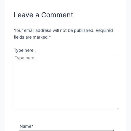
Leave a Comment
Your email address will not be published.
Required
fields are marked
*
Type here..
Name*