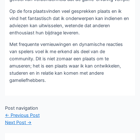
Op de fora plaatsvinden veel gesprekken plaats en ik
vind het fantastisch dat ik onderwerpen kan indienen en
adviezen kan uitwisselen, wetende dat anderen
enthousiast hun bijdrage leveren.
Met frequente vernieuwingen en dynamische reacties
van spelers voel ik me erkend als deel van de
community. Dit is niet zomaar een plaats om te
amuseren; het is een plaats waar ik kan ontwikkelen,
studeren en in relatie kan komen met andere
gameliefhebbers.
Post navigation
←
Previous Post
Next Post
→