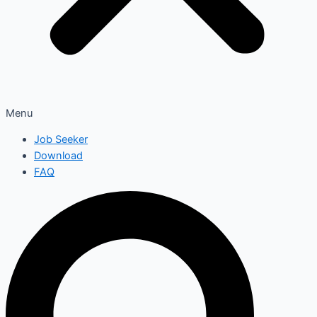
Menu
Job Seeker
Download
FAQ