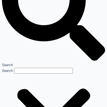
Search
Search