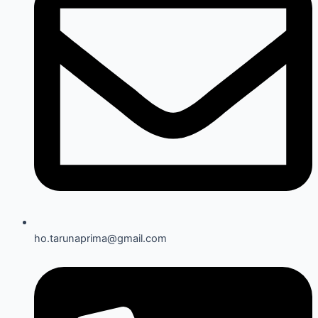
ho.tarunaprima@gmail.com