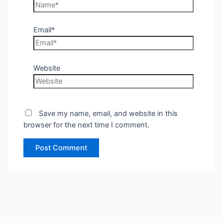
Email*
Website
Save my name, email, and website in this
browser for the next time I comment.