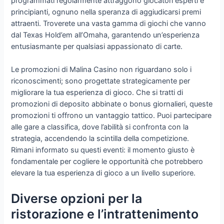
programmati regolarmente attraggono giocatori esperti e
principianti, ognuno nella speranza di aggiudicarsi premi
attraenti. Troverete una vasta gamma di giochi che vanno
dal Texas Hold’em all’Omaha, garantendo un’esperienza
entusiasmante per qualsiasi appassionato di carte.
Le promozioni di Malina Casino non riguardano solo i
riconoscimenti; sono progettate strategicamente per
migliorare la tua esperienza di gioco. Che si tratti di
promozioni di deposito abbinate o bonus giornalieri, queste
promozioni ti offrono un vantaggio tattico. Puoi partecipare
alle gare a classifica, dove l’abilità si confronta con la
strategia, accendendo la scintilla della competizione.
Rimani informato su questi eventi: il momento giusto è
fondamentale per cogliere le opportunità che potrebbero
elevare la tua esperienza di gioco a un livello superiore.
Diverse opzioni per la
ristorazione e l’intrattenimento