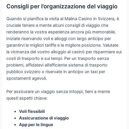
Consigli per l’organizzazione del viaggio
Quando si pianifica la visita al Malina Casino in Svizzera, è
cruciale tenere a mente alcuni consigli di viaggio che
renderanno la vostra esperienza ancora più memorabile.
Iniziate riservando voli e alloggi con largo anticipo per
garantirvi le migliori tariffe e la migliore posizione. Valutate
la vicinanza del vostro alloggio al casinò per risparmiare sui
costi di trasporto e sui tempi. Per un trasporto senza
problemi, affidatevi all’efficiente sistema di trasporto
pubblico svizzero o riservate in anticipo un taxi per
spostamenti agevoli.
Per assicurare un viaggio senza intoppi, tieni a mente
questi aspetti chiave:
Voli flessibili
Assicurazione di viaggio
App per le lingue