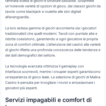
raffinata scelta di giochi e strutture lussuose. Scoprirete
un’notevole varietà di opzioni di gioco, dai classici giochi da
tavolo come blackjack e roulette alle slot digitali
all’avanguardia.
La loro estesa gamma di giochi accontenta sia i giocatori
tradizionalisti che quelli moderni. Tavoli con puntate alte e
ridotte coesistono, garantendo a ogni giocatore la propria
zona di comfort ottimale. L’attenzione del casinò alla varietà
di giochi riflette una profonda conoscenza delle tendenze e
dei dati demografici del settore.
La tecnologia avanzata ottimizza il gameplay con
interfacce scorrevoli, mentre i croupier esperti garantiscono
un’esperienza di gioco leale. La selezione di giochi di Malina
Casino è pensata per invogliare i novizi e entusiasmare i
giocatori più esperti.
Servizi impagabili e comfort di