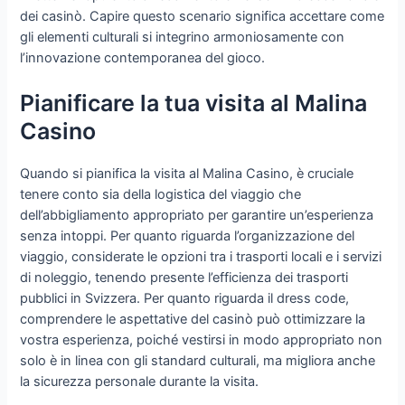
dei casinò. Capire questo scenario significa accettare come
gli elementi culturali si integrino armoniosamente con
l’innovazione contemporanea del gioco.
Pianificare la tua visita al Malina
Casino
Quando si pianifica la visita al Malina Casino, è cruciale
tenere conto sia della logistica del viaggio che
dell’abbigliamento appropriato per garantire un’esperienza
senza intoppi. Per quanto riguarda l’organizzazione del
viaggio, considerate le opzioni tra i trasporti locali e i servizi
di noleggio, tenendo presente l’efficienza dei trasporti
pubblici in Svizzera. Per quanto riguarda il dress code,
comprendere le aspettative del casinò può ottimizzare la
vostra esperienza, poiché vestirsi in modo appropriato non
solo è in linea con gli standard culturali, ma migliora anche
la sicurezza personale durante la visita.