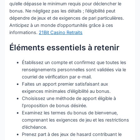
qu’elle dépasse le minimum requis pour déclencher le
bonus. Ne négligez pas les détails ; l’éligibilité peut
dépendre de jeux et de exigences de pari particulières.
Anticipez à un monde d’opportunités grâce à ces
informations.
21Bit Casino Retraits
Éléments essentiels à retenir
Établissez un compte et confirmez que toutes les
renseignements personnelles sont validées via le
courriel de vérification par e-mail.
Faites un apport premier satisfaisant aux
exigences minimales d’éligibilité au bonus.
Choisissez une méthode de apport éligible à
l’proposition de bonus désirée.
Examinez les termes du bonus de bienvenue,
comprenant les exigences de jeu et les restrictions
d’échéance.
Prenez part à des jeux de hasard contribuant le