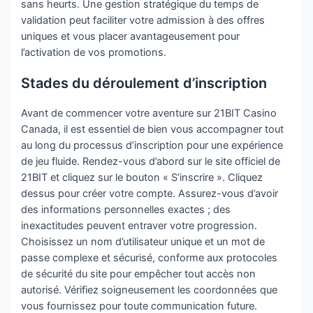
sans heurts. Une gestion stratégique du temps de
validation peut faciliter votre admission à des offres
uniques et vous placer avantageusement pour
l’activation de vos promotions.
Stades du déroulement d’inscription
Avant de commencer votre aventure sur 21BIT Casino
Canada, il est essentiel de bien vous accompagner tout
au long du processus d’inscription pour une expérience
de jeu fluide. Rendez-vous d’abord sur le site officiel de
21BIT et cliquez sur le bouton « S’inscrire ». Cliquez
dessus pour créer votre compte. Assurez-vous d’avoir
des informations personnelles exactes ; des
inexactitudes peuvent entraver votre progression.
Choisissez un nom d’utilisateur unique et un mot de
passe complexe et sécurisé, conforme aux protocoles
de sécurité du site pour empêcher tout accès non
autorisé. Vérifiez soigneusement les coordonnées que
vous fournissez pour toute communication future.