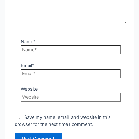
Name*
Email*
Website
Save my name, email, and website in this
browser for the next time I comment.