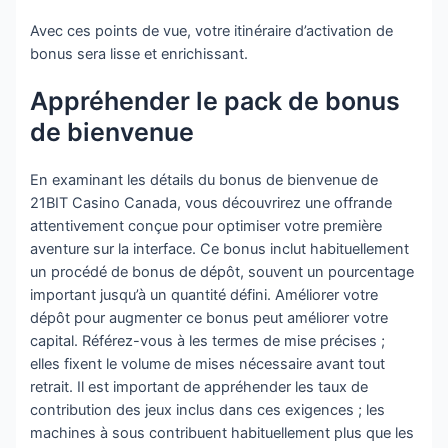
Avec ces points de vue, votre itinéraire d’activation de
bonus sera lisse et enrichissant.
Appréhender le pack de bonus
de bienvenue
En examinant les détails du bonus de bienvenue de
21BIT Casino Canada, vous découvrirez une offrande
attentivement conçue pour optimiser votre première
aventure sur la interface. Ce bonus inclut habituellement
un procédé de bonus de dépôt, souvent un pourcentage
important jusqu’à un quantité défini. Améliorer votre
dépôt pour augmenter ce bonus peut améliorer votre
capital. Référez-vous à les termes de mise précises ;
elles fixent le volume de mises nécessaire avant tout
retrait. Il est important de appréhender les taux de
contribution des jeux inclus dans ces exigences ; les
machines à sous contribuent habituellement plus que les