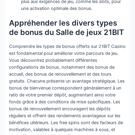
plus aux exigences de jeu, comme les slots, pour
une activation optimale des bonus.
Appréhender les divers types
de bonus du Salle de jeux 21BIT
Comprendre les types de bonus offerts sur 21BIT Casino
est fondamental pour améliorer votre parcours de jeu.
Vous découvrirez probablement différentes
configurations de bonus, notamment des bonus de
accueil, des bonus de renouvellement et des tours
gratuits. Chacune présente un avantage stratégique. Les
bonus de bienvenue correspondent généralement à un
ratio de votre premier dépôt, augmentant ainsi votre
fonds grâce à des conditions de mise spécifiques. Les
bonus de renouvellement encouragent les dépôts
réguliers et offrent des rendements avantageux sur les
bénéfices ultérieurs. Les free spins sont des facteurs de
motivation, valables à quelques machines à sous, et