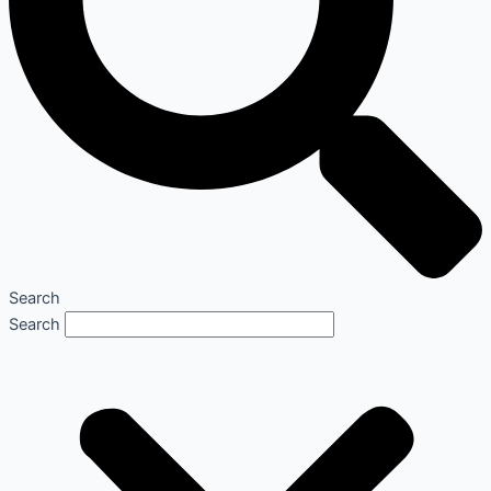
Search
Search