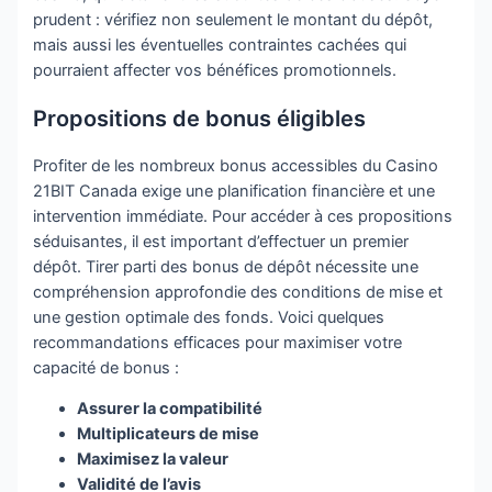
prudent : vérifiez non seulement le montant du dépôt,
mais aussi les éventuelles contraintes cachées qui
pourraient affecter vos bénéfices promotionnels.
Propositions de bonus éligibles
Profiter de les nombreux bonus accessibles du Casino
21BIT Canada exige une planification financière et une
intervention immédiate. Pour accéder à ces propositions
séduisantes, il est important d’effectuer un premier
dépôt. Tirer parti des bonus de dépôt nécessite une
compréhension approfondie des conditions de mise et
une gestion optimale des fonds. Voici quelques
recommandations efficaces pour maximiser votre
capacité de bonus :
Assurer la compatibilité
Multiplicateurs de mise
Maximisez la valeur
Validité de l’avis