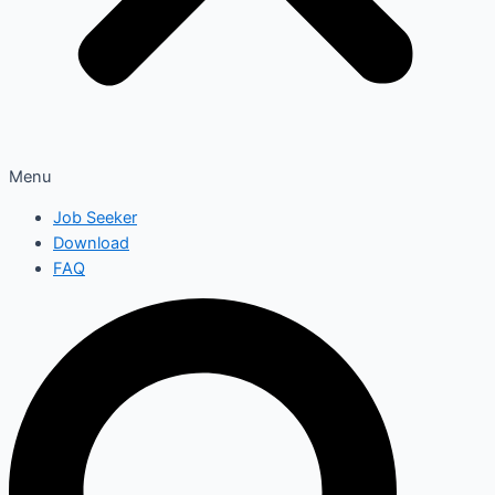
Menu
Job Seeker
Download
FAQ