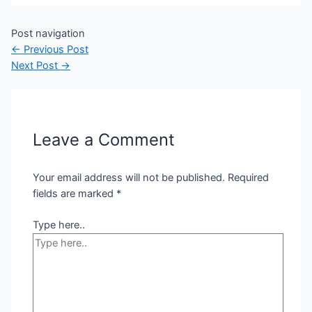
Post navigation
←
Previous Post
Next Post
→
Leave a Comment
Your email address will not be published.
Required
fields are marked
*
Type here..