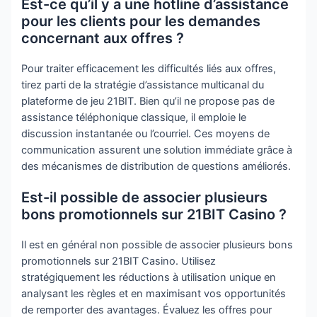
Est-ce qu’il y a une hotline d’assistance
pour les clients pour les demandes
concernant aux offres ?
Pour traiter efficacement les difficultés liés aux offres,
tirez parti de la stratégie d’assistance multicanal du
plateforme de jeu 21BIT. Bien qu’il ne propose pas de
assistance téléphonique classique, il emploie le
discussion instantanée ou l’courriel. Ces moyens de
communication assurent une solution immédiate grâce à
des mécanismes de distribution de questions améliorés.
Est-il possible de associer plusieurs
bons promotionnels sur 21BIT Casino ?
Il est en général non possible de associer plusieurs bons
promotionnels sur 21BIT Casino. Utilisez
stratégiquement les réductions à utilisation unique en
analysant les règles et en maximisant vos opportunités
de remporter des avantages. Évaluez les offres pour