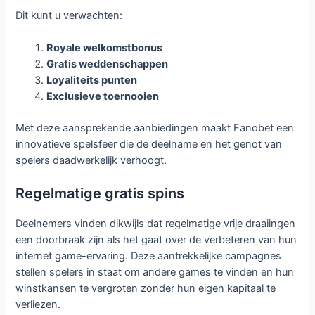
Dit kunt u verwachten:
Royale welkomstbonus
Gratis weddenschappen
Loyaliteits punten
Exclusieve toernooien
Met deze aansprekende aanbiedingen maakt Fanobet een
innovatieve spelsfeer die de deelname en het genot van
spelers daadwerkelijk verhoogt.
Regelmatige gratis spins
Deelnemers vinden dikwijls dat regelmatige vrije draaiingen
een doorbraak zijn als het gaat over de verbeteren van hun
internet game-ervaring. Deze aantrekkelijke campagnes
stellen spelers in staat om andere games te vinden en hun
winstkansen te vergroten zonder hun eigen kapitaal te
verliezen.