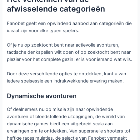
afwisselende categorieën
Fanobet geeft een opwindend aanbod aan categorieën die
ideaal zijn voor elke typen spelers.
Of je nu op zoektocht bent naar actievolle avonturen,
tactische denkspellen wilt doen of op zoektocht bent naar
plezier voor het complete gezin: er is voor iemand wat wils.
Door deze verschillende opties te ontdekken, kunt u van
iedere spelsessie een indrukwekkende ervaring maken.
Dynamische avonturen
Of deelnemers nu op missie zijn naar opwindende
avonturen of bloedstollende uitdagingen, de wereld van
dynamische games biedt een uitgebreid scala aan
ervaringen om te ontdekken. Van supersnelle shooters tot
heftige racesimulaties, de selectie van Fanobet vermaakt