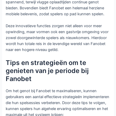
spannend, terwijl vlugge oplaadtijden continue genot
bieden. Bovendien biedt Fanobet een helemaal herziene
mobiele belevenis, zodat spelers op pad kunnen spelen.
Deze innovatieve functies zorgen niet alleen voor meer
opwinding, maar vormen ook een gastvrije omgeving voor
zowel doorgewinterde spelers als nieuwkomers. Hierdoor
wordt hun totale reis in de levendige wereld van Fanobet
naar een hogere niveau getild.
Tips en strategieën om te
genieten van je periode bij
Fanobet
Om het genot bij Fanobet te maximaliseren, kunnen
gebruikers een aantal effectieve strategieën implementeren
die hun spelsessies verbeteren. Door deze tips te volgen,
kunnen spelers hun algehele ervaring optimaliseren en het
maximale uit het systeem krijgen: