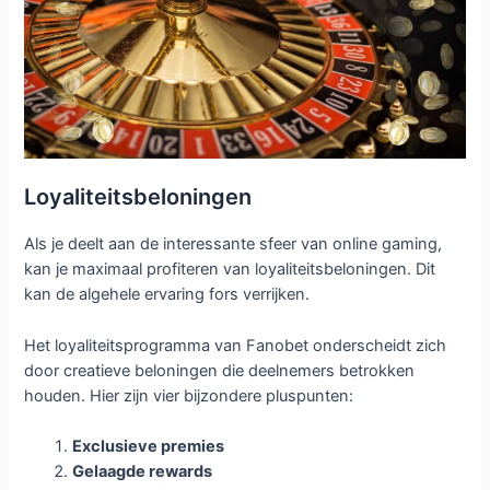
Loyaliteitsbeloningen
Als je deelt aan de interessante sfeer van online gaming,
kan je maximaal profiteren van loyaliteitsbeloningen. Dit
kan de algehele ervaring fors verrijken.
Het loyaliteitsprogramma van Fanobet onderscheidt zich
door creatieve beloningen die deelnemers betrokken
houden. Hier zijn vier bijzondere pluspunten:
Exclusieve premies
Gelaagde rewards