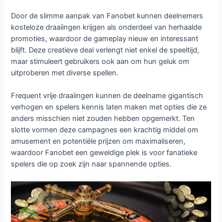
Door de slimme aanpak van Fanobet kunnen deelnemers
kosteloze draaiingen krijgen als onderdeel van herhaalde
promoties, waardoor de gameplay nieuw en interessant
blijft. Deze creatieve deal verlengt niet enkel de speeltijd,
maar stimuleert gebruikers ook aan om hun geluk om
uitproberen met diverse spellen.
Frequent vrije draaiingen kunnen de deelname gigantisch
verhogen en spelers kennis laten maken met opties die ze
anders misschien niet zouden hebben opgemerkt. Ten
slotte vormen deze campagnes een krachtig middel om
amusement en potentiële prijzen om maximaliseren,
waardoor Fanobet een geweldige plek is voor fanatieke
spelers die op zoek zijn naar spannende opties.