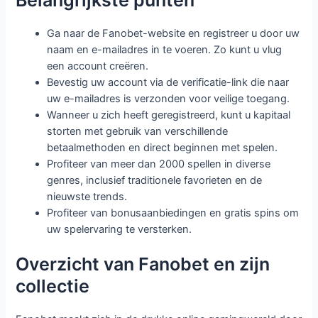
Belangrijkste punten
Ga naar de Fanobet-website en registreer u door uw
naam en e-mailadres in te voeren. Zo kunt u vlug
een account creëren.
Bevestig uw account via de verificatie-link die naar
uw e-mailadres is verzonden voor veilige toegang.
Wanneer u zich heeft geregistreerd, kunt u kapitaal
storten met gebruik van verschillende
betaalmethoden en direct beginnen met spelen.
Profiteer van meer dan 2000 spellen in diverse
genres, inclusief traditionele favorieten en de
nieuwste trends.
Profiteer van bonusaanbiedingen en gratis spins om
uw spelervaring te versterken.
Overzicht van Fanobet en zijn
collectie