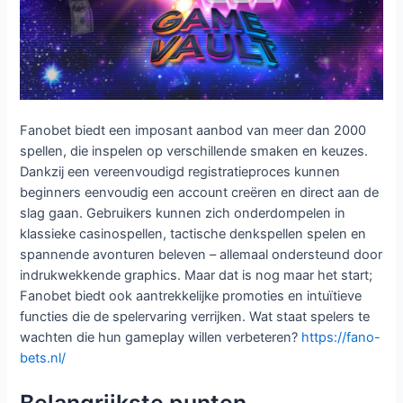
Fanobet biedt een imposant aanbod van meer dan 2000
spellen, die inspelen op verschillende smaken en keuzes.
Dankzij een vereenvoudigd registratieproces kunnen
beginners eenvoudig een account creëren en direct aan de
slag gaan. Gebruikers kunnen zich onderdompelen in
klassieke casinospellen, tactische denkspellen spelen en
spannende avonturen beleven – allemaal ondersteund door
indrukwekkende graphics. Maar dat is nog maar het start;
Fanobet biedt ook aantrekkelijke promoties en intuïtieve
functies die de spelervaring verrijken. Wat staat spelers te
wachten die hun gameplay willen verbeteren?
https://fano-
bets.nl/