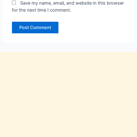
Save my name, email, and website in this browser
for the next time I comment.