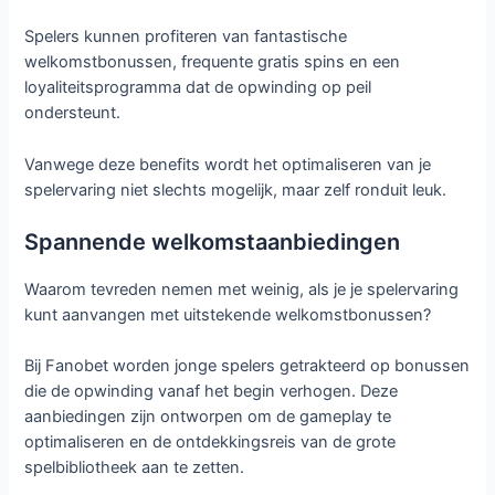
Spelers kunnen profiteren van fantastische
welkomstbonussen, frequente gratis spins en een
loyaliteitsprogramma dat de opwinding op peil
ondersteunt.
Vanwege deze benefits wordt het optimaliseren van je
spelervaring niet slechts mogelijk, maar zelf ronduit leuk.
Spannende welkomstaanbiedingen
Waarom tevreden nemen met weinig, als je je spelervaring
kunt aanvangen met uitstekende welkomstbonussen?
Bij Fanobet worden jonge spelers getrakteerd op bonussen
die de opwinding vanaf het begin verhogen. Deze
aanbiedingen zijn ontworpen om de gameplay te
optimaliseren en de ontdekkingsreis van de grote
spelbibliotheek aan te zetten.