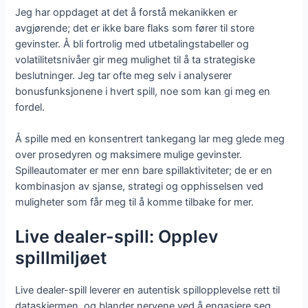
Jeg har oppdaget at det å forstå mekanikken er
avgjørende; det er ikke bare flaks som fører til store
gevinster. Å bli fortrolig med utbetalingstabeller og
volatilitetsnivåer gir meg mulighet til å ta strategiske
beslutninger. Jeg tar ofte meg selv i analyserer
bonusfunksjonene i hvert spill, noe som kan gi meg en
fordel.
Å spille med en konsentrert tankegang lar meg glede meg
over prosedyren og maksimere mulige gevinster.
Spilleautomater er mer enn bare spillaktiviteter; de er en
kombinasjon av sjanse, strategi og opphisselsen ved
muligheter som får meg til å komme tilbake for mer.
Live dealer-spill: Opplev
spillmiljøet
Live dealer-spill leverer en autentisk spillopplevelse rett til
dataskjermen, og blander nervene ved å engasjere seg