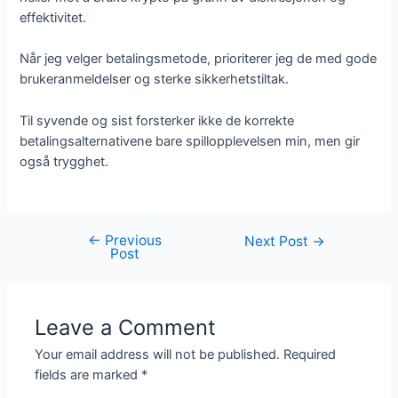
effektivitet.
Når jeg velger betalingsmetode, prioriterer jeg de med gode
brukeranmeldelser og sterke sikkerhetstiltak.
Til syvende og sist forsterker ikke de korrekte
betalingsalternativene bare spillopplevelsen min, men gir
også trygghet.
←
Previous
Next Post
→
Post
Leave a Comment
Your email address will not be published.
Required
fields are marked
*