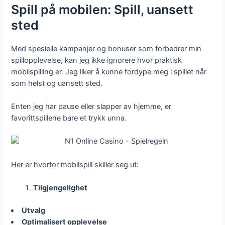
Spill på mobilen: Spill, uansett
sted
Med spesielle kampanjer og bonuser som forbedrer min
spillopplevelse, kan jeg ikke ignorere hvor praktisk
mobilspilling er. Jeg liker å kunne fordype meg i spillet når
som helst og uansett sted.
Enten jeg har pause eller slapper av hjemme, er
favorittspillene bare et trykk unna.
Her er hvorfor mobilspill skiller seg ut:
Tilgjengelighet
Utvalg
Optimalisert opplevelse