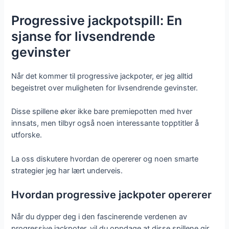
Progressive jackpotspill: En
sjanse for livsendrende
gevinster
Når det kommer til progressive jackpoter, er jeg alltid
begeistret over muligheten for livsendrende gevinster.
Disse spillene øker ikke bare premiepotten med hver
innsats, men tilbyr også noen interessante topptitler å
utforske.
La oss diskutere hvordan de opererer og noen smarte
strategier jeg har lært underveis.
Hvordan progressive jackpoter opererer
Når du dypper deg i den fascinerende verdenen av
progressive jackpoter, vil du oppdage at disse spillene gir