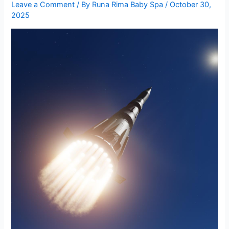
Leave a Comment
/ By
Runa Rima Baby Spa
/
October 30,
2025