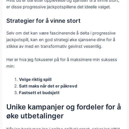
Hvis du er ute etter opplevelse og sjansen til å vinne stort,
er disse progressive jackpotspillene det ideelle valget.
Strategier for å vinne stort
Selv om det kan være fascinerende å delta i progressive
jackpotspill, kan en god strategi øke sjansene dine for å
stikke av med en transformativ gevinst vesentlig.
Her er hva jeg fokuserer på for å maksimere min suksess
min:
Velge riktig spill
Satt maks når det er påkrevd
Fastsett et budsjett
Unike kampanjer og fordeler for å
øke utbetalinger