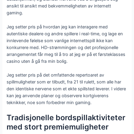
ansikt til ansikt med bekvemmeligheten av internett
gaming.
Jeg setter pris på hvordan jeg kan interagere med
autentiske dealere og andre spillere i real-time, og lage en
innlevende følelse som vanlige internettspill ikke kan
konkurrere med. HD-strømmingen og det profesjonelle
arrangementet får meg til å tro at jeg er på et førsteklasses
casino uten å gå fra min bolig.
Jeg setter pris på det omfattende repertoaret av
spillmuligheter som er tilbudt, fra 21 til rulett, som alle har
den identiske nervene som et ekte spillsted leverer. I videre
kan jeg anvende planer og observere kortgiverens
teknikker, noe som forbedrer min gaming.
Tradisjonelle bordspillaktiviteter
med stort premiemuligheter