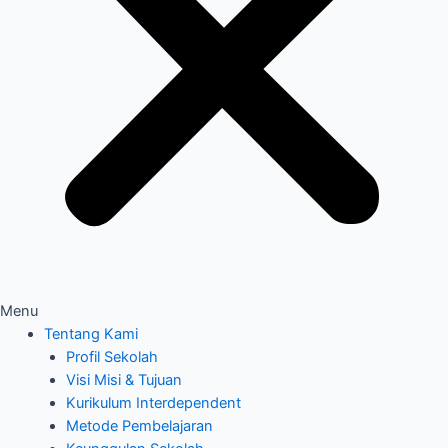
Menu
Tentang Kami
Profil Sekolah
Visi Misi & Tujuan
Kurikulum Interdependent
Metode Pembelajaran