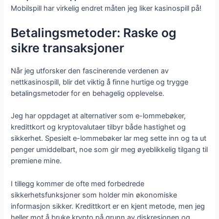
Mobilspill har virkelig endret måten jeg liker kasinospill på!
Betalingsmetoder: Raske og
sikre transaksjoner
Når jeg utforsker den fascinerende verdenen av
nettkasinospill, blir det viktig å finne hurtige og trygge
betalingsmetoder for en behagelig opplevelse.
Jeg har oppdaget at alternativer som e-lommebøker,
kredittkort og kryptovalutaer tilbyr både hastighet og
sikkerhet. Spesielt e-lommebøker lar meg sette inn og ta ut
penger umiddelbart, noe som gir meg øyeblikkelig tilgang til
premiene mine.
I tillegg kommer de ofte med forbedrede
sikkerhetsfunksjoner som holder min økonomiske
informasjon sikker. Kredittkort er en kjent metode, men jeg
heller mot å bruke krypto på grunn av diskresjonen og