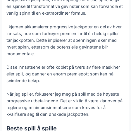
en sjanse til transformative gevinster som kan forvandle et
vanlig spinn til en ekstraordinær formue.
I kjernen akkumulerer progressive jackpoter en del av hver
innsats, noe som forhøyer premien inntil én heldig spiller
tar jackpotten. Dette impliserer at spenningen øker med
hvert spinn, ettersom de potensielle gevinstene blir
monumentale.
Disse innsatsene er ofte koblet på tvers av flere maskiner
eller spill, og danner en enorm premiepott som kan nå
svimlende beløp.
Når jeg spiller, fokuserer jeg meg på spill med de høyeste
progressive utbetalingene. Det er viktig å være klar over på
reglene og minimumsinnsatsene som kreves for å
kvalifisere seg til den ønskede jackpotten.
Beste spill å spille