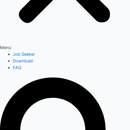
Menu
Job Seeker
Download
FAQ