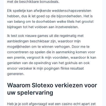
met de beschikbare bonusdeals.
Elk spelletje kan afwijkende weddenschapsvereisten
hebben, dus ik let goed op die bijzonderheden. Het is
van belang om te doorhebben welke titels het grootst
bijdragen tot het voldoen aan inzetvereisten.
Ik test ook nieuwe games uit die regelmatig met
aanbiedingen beschikbaar zijn, waardoor mijn
mogelijkheden om te winnen verhogen. Door me te
concentreren op spelen die in aanmerking komen voor
een premie, vergroot ik mijn voordelen, waardoor ik kan
genieten van de opwinding van het gokhuis en ook
ervoor verzeker ik mijn pogingen flinke resultaat
genereren.
Waarom Slotexo verkiezen voor
uw spelervaring
Heb je je ooit afgevraagd wat een casino echt apart zet