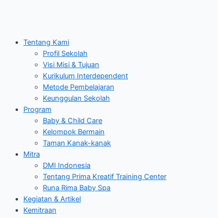
Tentang Kami
Profil Sekolah
Visi Misi & Tujuan
Kurikulum Interdependent
Metode Pembelajaran
Keunggulan Sekolah
Program
Baby & Child Care
Kelompok Bermain
Taman Kanak-kanak
Mitra
DMI Indonesia
Tentang Prima Kreatif Training Center
Runa Rima Baby Spa
Kegiatan & Artikel
Kemitraan