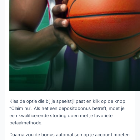
Kies de optie die bij je speelstijl past en klik op de knop
“Claim nu”. Als het een depositobonus betreft, moet je
een kwalificerende storting doen met je favoriete
betaalmethode.
Daarna zou de bonus automatisch op je account moeten