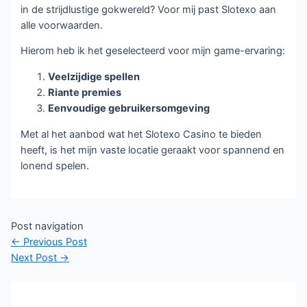
in de strijdlustige gokwereld? Voor mij past Slotexo aan
alle voorwaarden.
Hierom heb ik het geselecteerd voor mijn game-ervaring:
Veelzijdige spellen
Riante premies
Eenvoudige gebruikersomgeving
Met al het aanbod wat het Slotexo Casino te bieden
heeft, is het mijn vaste locatie geraakt voor spannend en
lonend spelen.
Post navigation
←
Previous Post
Next Post
→