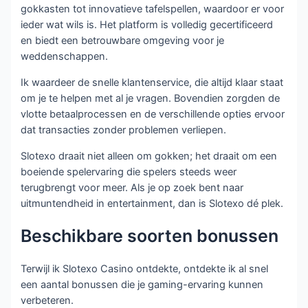
gokkasten tot innovatieve tafelspellen, waardoor er voor
ieder wat wils is. Het platform is volledig gecertificeerd
en biedt een betrouwbare omgeving voor je
weddenschappen.
Ik waardeer de snelle klantenservice, die altijd klaar staat
om je te helpen met al je vragen. Bovendien zorgden de
vlotte betaalprocessen en de verschillende opties ervoor
dat transacties zonder problemen verliepen.
Slotexo draait niet alleen om gokken; het draait om een
boeiende spelervaring die spelers steeds weer
terugbrengt voor meer. Als je op zoek bent naar
uitmuntendheid in entertainment, dan is Slotexo dé plek.
Beschikbare soorten bonussen
Terwijl ik Slotexo Casino ontdekte, ontdekte ik al snel
een aantal bonussen die je gaming-ervaring kunnen
verbeteren.