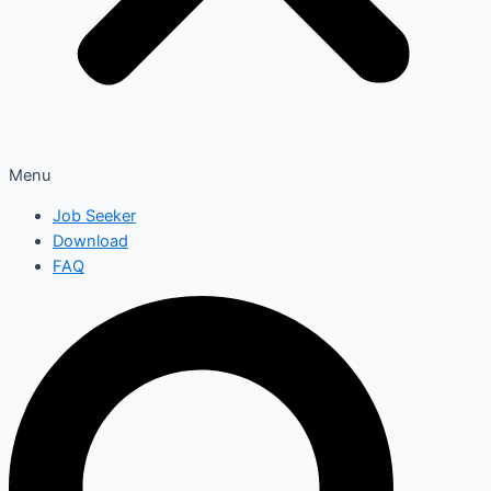
Menu
Job Seeker
Download
FAQ