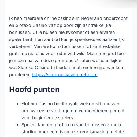
Ik heb meerdere online casino’s in Nederland onderzocht
en Slotexo Casino valt op door zijn aantrekkelijke
bonussen. Of je nu een nieuwkomer of een ervaren
speler bent, hun aanbod kan je speelsessies aanzienlijk
verbeteren. Van welkomstbonussen tot aantrekkelijke
gratis spins, er is voor ieder wat wils. Maar hoe profiteer
je maximaal van deze promoties? Laten we eens kijken
wat Slotexo Casino te bieden heeft en hoe jij ervan kunt
profiteren.
https://slotexo-casino.net/nl-nl
Hoofd punten
Slotexo Casino biedt royale welkomstbonussen
om uw eerste stortingen te vermeerderen, perfect
voor beginnende spelers.
Spelers kunnen profiteren van bonussen zonder
storting voor een risicoloze kennismaking met de