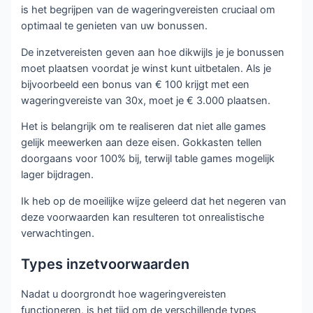
is het begrijpen van de wageringvereisten cruciaal om
optimaal te genieten van uw bonussen.
De inzetvereisten geven aan hoe dikwijls je je bonussen
moet plaatsen voordat je winst kunt uitbetalen. Als je
bijvoorbeeld een bonus van € 100 krijgt met een
wageringvereiste van 30x, moet je € 3.000 plaatsen.
Het is belangrijk om te realiseren dat niet alle games
gelijk meewerken aan deze eisen. Gokkasten tellen
doorgaans voor 100% bij, terwijl table games mogelijk
lager bijdragen.
Ik heb op de moeilijke wijze geleerd dat het negeren van
deze voorwaarden kan resulteren tot onrealistische
verwachtingen.
Types inzetvoorwaarden
Nadat u doorgrondt hoe wageringvereisten
functioneren, is het tijd om de verschillende types