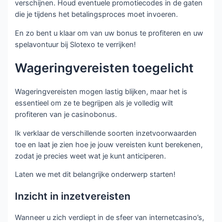
verschijnen. Houd eventuele promotiecodes in de gaten
die je tijdens het betalingsproces moet invoeren.
En zo bent u klaar om van uw bonus te profiteren en uw
spelavontuur bij Slotexo te verrijken!
Wageringvereisten toegelicht
Wageringvereisten mogen lastig blijken, maar het is
essentieel om ze te begrijpen als je volledig wilt
profiteren van je casinobonus.
Ik verklaar de verschillende soorten inzetvoorwaarden
toe en laat je zien hoe je jouw vereisten kunt berekenen,
zodat je precies weet wat je kunt anticiperen.
Laten we met dit belangrijke onderwerp starten!
Inzicht in inzetvereisten
Wanneer u zich verdiept in de sfeer van internetcasino’s,