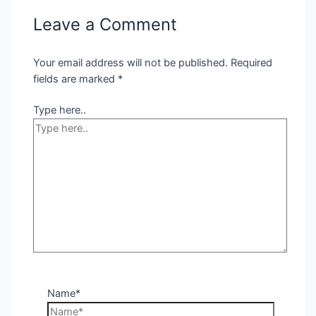
Leave a Comment
Your email address will not be published.
Required
fields are marked
*
Type here..
Name*