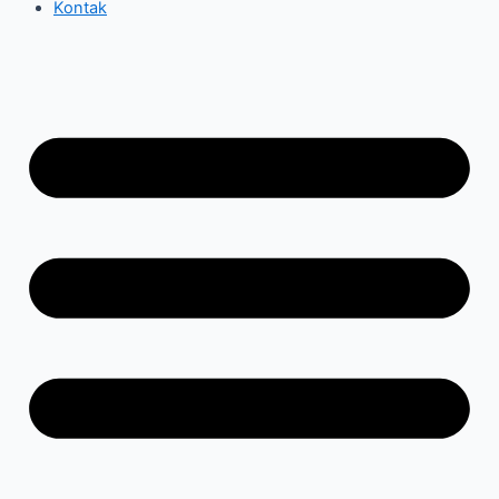
Kontak