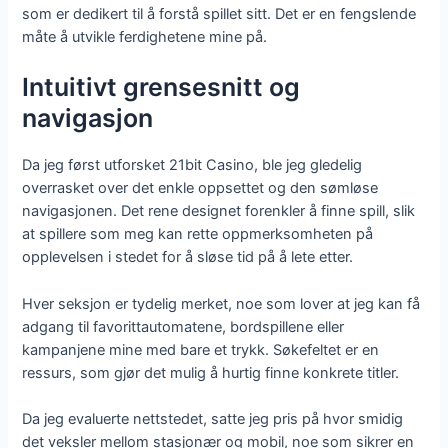
som er dedikert til å forstå spillet sitt. Det er en fengslende
måte å utvikle ferdighetene mine på.
Intuitivt grensesnitt og
navigasjon
Da jeg først utforsket 21bit Casino, ble jeg gledelig
overrasket over det enkle oppsettet og den sømløse
navigasjonen. Det rene designet forenkler å finne spill, slik
at spillere som meg kan rette oppmerksomheten på
opplevelsen i stedet for å sløse tid på å lete etter.
Hver seksjon er tydelig merket, noe som lover at jeg kan få
adgang til favorittautomatene, bordspillene eller
kampanjene mine med bare et trykk. Søkefeltet er en
ressurs, som gjør det mulig å hurtig finne konkrete titler.
Da jeg evaluerte nettstedet, satte jeg pris på hvor smidig
det veksler mellom stasjonær og mobil, noe som sikrer en