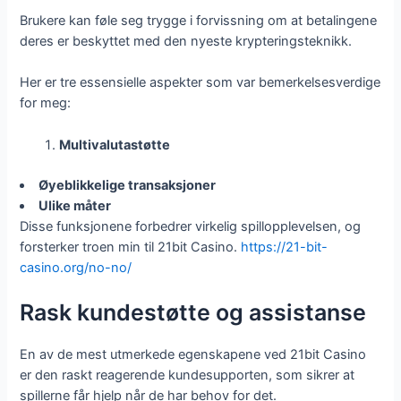
Brukere kan føle seg trygge i forvissning om at betalingene
deres er beskyttet med den nyeste krypteringsteknikk.
Her er tre essensielle aspekter som var bemerkelsesverdige
for meg:
Multivalutastøtte
Øyeblikkelige transaksjoner
Ulike måter
Disse funksjonene forbedrer virkelig spillopplevelsen, og
forsterker troen min til 21bit Casino.
https://21-bit-
casino.org/no-no/
Rask kundestøtte og assistanse
En av de mest utmerkede egenskapene ved 21bit Casino
er den raskt reagerende kundesupporten, som sikrer at
spillerne får hjelp når de har behov for det.