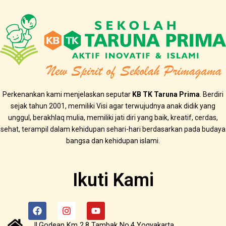
Perkenankan kami menjelaskan seputar
KB TK Taruna Prima
. Berdiri
sejak tahun 2001, memiliki Visi agar terwujudnya anak didik yang
unggul, berakhlaq mulia, memiliki jati diri yang baik, kreatif, cerdas,
sehat, terampil dalam kehidupan sehari-hari berdasarkan pada budaya
bangsa dan kehidupan islami.
Ikuti Kami
F
I
Y
a
n
o
c
s
u
Jl.Godean Km 2.8 Tambak No.4 Yogyakarta