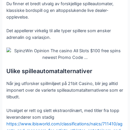
Du finner et bredt utvalg av forskjellige spilleautomater,
klassiske bordspill og en altoppslukende live dealer-
opplevelse.
Det appellerer virkelig til alle typer spillere som ønsker
adrenalin og variasjon.
Ulike spilleautomatalternativer
Når jeg utforsker spillmiljøet på 21bit Casino, blir jeg alltid
imponert over de varierte spilleautomatalternativene som er
tilbudt.
Utvalget er rett og slett ekstraordinært, med titler fra topp
leverandører som stadig
https://www.ibisworld.com/classifications/naics/711410/ag