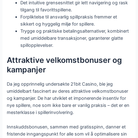
Det intuitive grensesnittet gir lett navigering og rask
tilgang til favorittspillene.
Forpliktelse til ansvarlig spillpraksis fremmer et
sikkert og hyggelig miljø for spillere.
Trygge og praktiske betalingsalternativer, kombinert
med umiddelbare transaksjoner, garanterer glatte
spillopplevelser.
Attraktive velkomstbonuser og
kampanjer
Da jeg opprinnelig undersøkte 21bit Casino, ble jeg
umiddelbart fascinert av deres attraktive velkomstbonuser
og kampanjer. De har utviklet et imponerende insentiv for
nye spillere, noe som ikke bare er vanlig praksis – det er en
mesterklasse i spillerinvolvering.
Innskuddsbonusen, sammen med gratisspinn, danner et
fristende inngangspunkt for alle som vil å optimalisere sin