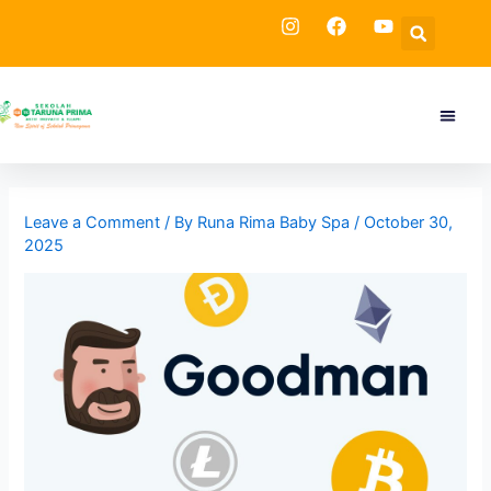
Skip
Post
Sea
to
navigation
content
Menu
Leave a Comment
/ By
Runa Rima Baby Spa
/
October 30,
2025