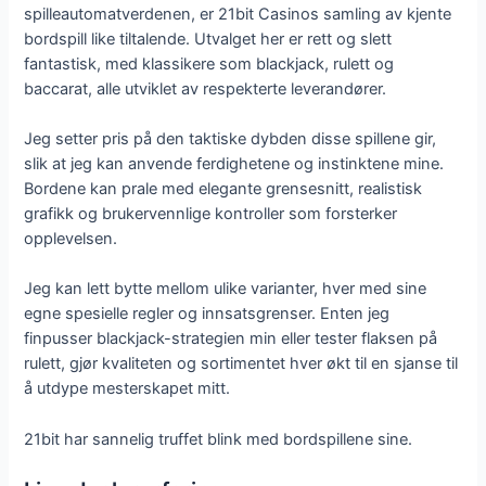
spilleautomatverdenen, er 21bit Casinos samling av kjente
bordspill like tiltalende. Utvalget her er rett og slett
fantastisk, med klassikere som blackjack, rulett og
baccarat, alle utviklet av respekterte leverandører.
Jeg setter pris på den taktiske dybden disse spillene gir,
slik at jeg kan anvende ferdighetene og instinktene mine.
Bordene kan prale med elegante grensesnitt, realistisk
grafikk og brukervennlige kontroller som forsterker
opplevelsen.
Jeg kan lett bytte mellom ulike varianter, hver med sine
egne spesielle regler og innsatsgrenser. Enten jeg
finpusser blackjack-strategien min eller tester flaksen på
rulett, gjør kvaliteten og sortimentet hver økt til en sjanse til
å utdype mesterskapet mitt.
21bit har sannelig truffet blink med bordspillene sine.