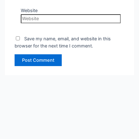
Website
Save my name, email, and website in this
browser for the next time I comment.