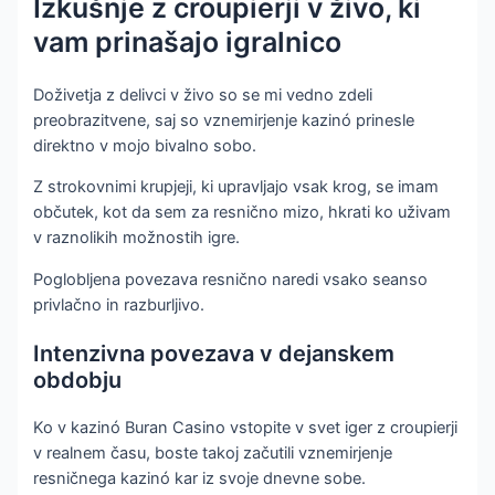
Izkušnje z croupierji v živo, ki
vam prinašajo igralnico
Doživetja z delivci v živo so se mi vedno zdeli
preobrazitvene, saj so vznemirjenje kazinó prinesle
direktno v mojo bivalno sobo.
Z strokovnimi krupjeji, ki upravljajo vsak krog, se imam
občutek, kot da sem za resnično mizo, hkrati ko uživam
v raznolikih možnostih igre.
Poglobljena povezava resnično naredi vsako seanso
privlačno in razburljivo.
Intenzivna povezava v dejanskem
obdobju
Ko v kazinó Buran Casino vstopite v svet iger z croupierji
v realnem času, boste takoj začutili vznemirjenje
resničnega kazinó kar iz svoje dnevne sobe.