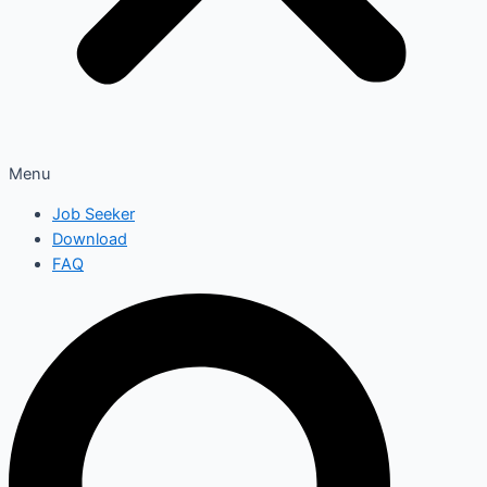
Menu
Job Seeker
Download
FAQ