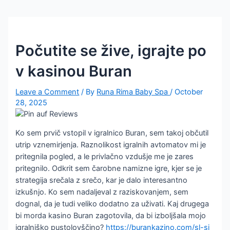
Počutite se žive, igrajte po
v kasinou Buran
Leave a Comment
/ By
Runa Rima Baby Spa
/
October
28, 2025
Ko sem prvič vstopil v igralnico Buran, sem takoj občutil
utrip vznemirjenja. Raznolikost igralnih avtomatov mi je
pritegnila pogled, a le privlačno vzdušje me je zares
pritegnilo. Odkrit sem čarobne namizne igre, kjer se je
strategija srečala z srečo, kar je dalo interesantno
izkušnjo. Ko sem nadaljeval z raziskovanjem, sem
dognal, da je tudi veliko dodatno za uživati. Kaj drugega
bi morda kasino Buran zagotovila, da bi izboljšala mojo
igralniško pustolovščino?
https://burankazino.com/sl-si