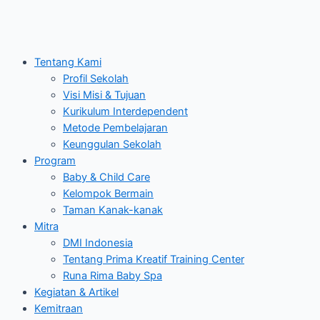
Tentang Kami
Profil Sekolah
Visi Misi & Tujuan
Kurikulum Interdependent
Metode Pembelajaran
Keunggulan Sekolah
Program
Baby & Child Care
Kelompok Bermain
Taman Kanak-kanak
Mitra
DMI Indonesia
Tentang Prima Kreatif Training Center
Runa Rima Baby Spa
Kegiatan & Artikel
Kemitraan