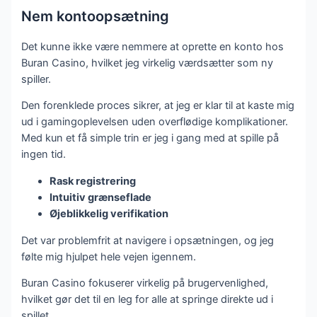
Nem kontoopsætning
Det kunne ikke være nemmere at oprette en konto hos
Buran Casino, hvilket jeg virkelig værdsætter som ny
spiller.
Den forenklede proces sikrer, at jeg er klar til at kaste mig
ud i gamingoplevelsen uden overflødige komplikationer.
Med kun et få simple trin er jeg i gang med at spille på
ingen tid.
Rask registrering
Intuitiv grænseflade
Øjeblikkelig verifikation
Det var problemfrit at navigere i opsætningen, og jeg
følte mig hjulpet hele vejen igennem.
Buran Casino fokuserer virkelig på brugervenlighed,
hvilket gør det til en leg for alle at springe direkte ud i
spillet.