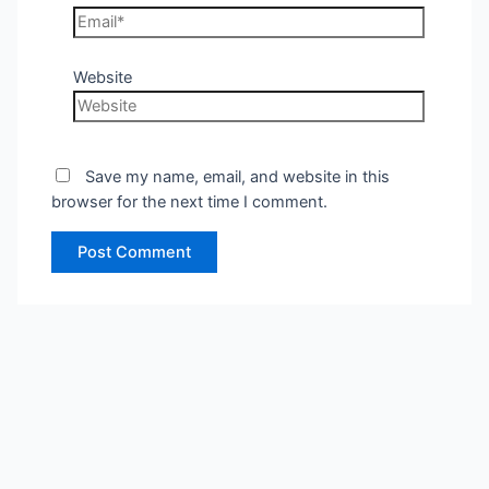
Website
Save my name, email, and website in this
browser for the next time I comment.