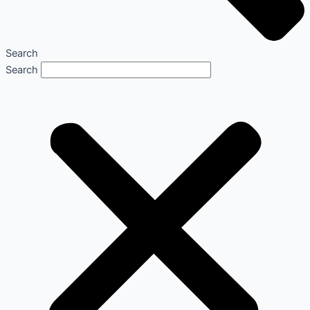
Search
Search