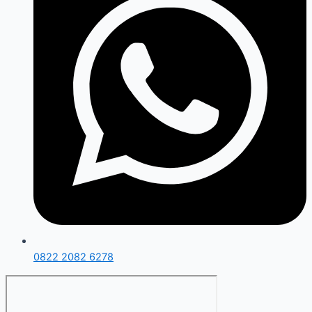
0822 2082 6278