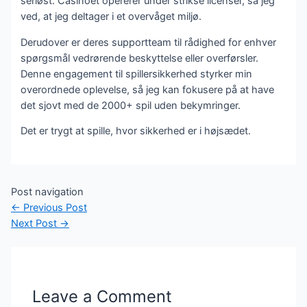
seriøst. Casinoet opererer under strikse licenser, så jeg
ved, at jeg deltager i et overvåget miljø.
Derudover er deres supportteam til rådighed for enhver
spørgsmål vedrørende beskyttelse eller overførsler.
Denne engagement til spillersikkerhed styrker min
overordnede oplevelse, så jeg kan fokusere på at have
det sjovt med de 2000+ spil uden bekymringer.
Det er trygt at spille, hvor sikkerhed er i højsædet.
Post navigation
←
Previous Post
Next Post
→
Leave a Comment