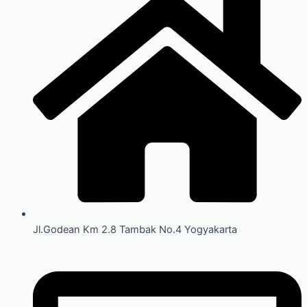
Jl.Godean Km 2.8 Tambak No.4 Yogyakarta