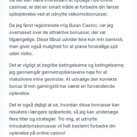
casinoer, er det en smart måde at forbedre din første
spiloplevelse ved at udnytte velkomstbonusser.
Da jeg først registrerede mig Buran Casino, var jeg
overrasket over de attraktive bonusser, der var
tilgængelige. Disse tilbud udvider ikke kun min bankroll,
men giver også mulighed for at prøve forskellige spil
uden risiko.
Det er vigtigt at begribe betingelserne og betingelserne;
jeg gennemgår gennemspilskravene nøje for at
maksimere mine gevinster. At udvælge den korrekte
bonus til min gamingstil har været en forvandlende
oplevelse.
Det er også dejligt at se, hvordan disse bonusser kan
resultere i længere spilperiode, så jeg kan undersøge
flere titler og strategier. Tro mig, at udnytte
introduktionsbonusser vil helt bestemt forbedre din
oplevelse på online casino!