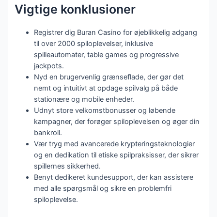
Vigtige konklusioner
Registrer dig Buran Casino for øjeblikkelig adgang
til over 2000 spiloplevelser, inklusive
spilleautomater, table games og progressive
jackpots.
Nyd en brugervenlig grænseflade, der gør det
nemt og intuitivt at opdage spilvalg på både
stationære og mobile enheder.
Udnyt store velkomstbonusser og løbende
kampagner, der forøger spiloplevelsen og øger din
bankroll.
Vær tryg med avancerede krypteringsteknologier
og en dedikation til etiske spilpraksisser, der sikrer
spillernes sikkerhed.
Benyt dedikeret kundesupport, der kan assistere
med alle spørgsmål og sikre en problemfri
spiloplevelse.