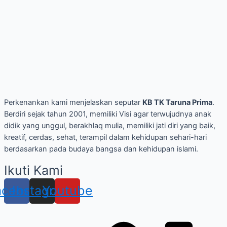
Perkenankan kami menjelaskan seputar
KB TK Taruna Prima
.
Berdiri sejak tahun 2001, memiliki Visi agar terwujudnya anak
didik yang unggul, berakhlaq mulia, memiliki jati diri yang baik,
kreatif, cerdas, sehat, terampil dalam kehidupan sehari-hari
berdasarkan pada budaya bangsa dan kehidupan islami.
Ikuti Kami
acebook
Instagram
Youtube