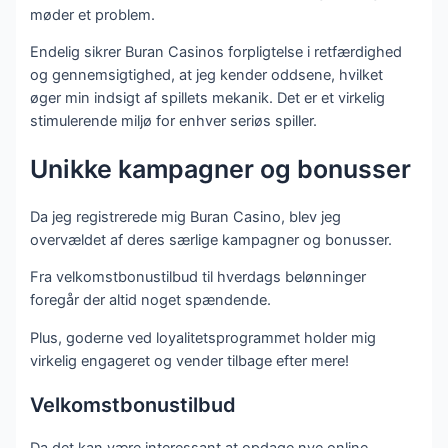
møder et problem.
Endelig sikrer Buran Casinos forpligtelse i retfærdighed
og gennemsigtighed, at jeg kender oddsene, hvilket
øger min indsigt af spillets mekanik. Det er et virkelig
stimulerende miljø for enhver seriøs spiller.
Unikke kampagner og bonusser
Da jeg registrerede mig Buran Casino, blev jeg
overvældet af deres særlige kampagner og bonusser.
Fra velkomstbonustilbud til hverdags belønninger
foregår der altid noget spændende.
Plus, goderne ved loyalitetsprogrammet holder mig
virkelig engageret og vender tilbage efter mere!
Velkomstbonustilbud
Da det kan være interessant at opdage nye online