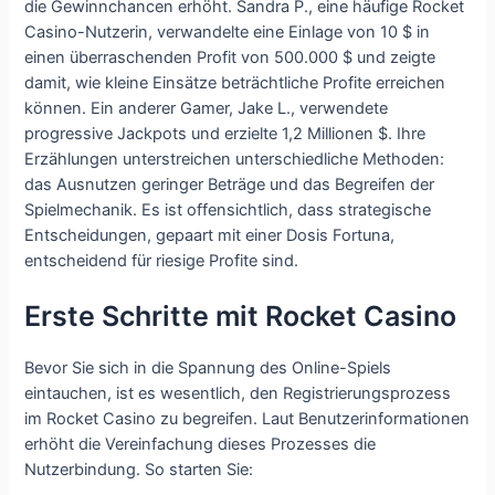
die Gewinnchancen erhöht. Sandra P., eine häufige Rocket
Casino-Nutzerin, verwandelte eine Einlage von 10 $ in
einen überraschenden Profit von 500.000 $ und zeigte
damit, wie kleine Einsätze beträchtliche Profite erreichen
können. Ein anderer Gamer, Jake L., verwendete
progressive Jackpots und erzielte 1,2 Millionen $. Ihre
Erzählungen unterstreichen unterschiedliche Methoden:
das Ausnutzen geringer Beträge und das Begreifen der
Spielmechanik. Es ist offensichtlich, dass strategische
Entscheidungen, gepaart mit einer Dosis Fortuna,
entscheidend für riesige Profite sind.
Erste Schritte mit Rocket Casino
Bevor Sie sich in die Spannung des Online-Spiels
eintauchen, ist es wesentlich, den Registrierungsprozess
im Rocket Casino zu begreifen. Laut Benutzerinformationen
erhöht die Vereinfachung dieses Prozesses die
Nutzerbindung. So starten Sie: