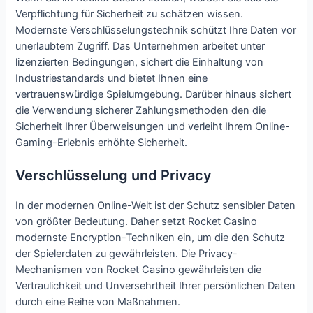
Verpflichtung für Sicherheit zu schätzen wissen.
Modernste Verschlüsselungstechnik schützt Ihre Daten vor
unerlaubtem Zugriff. Das Unternehmen arbeitet unter
lizenzierten Bedingungen, sichert die Einhaltung von
Industriestandards und bietet Ihnen eine
vertrauenswürdige Spielumgebung. Darüber hinaus sichert
die Verwendung sicherer Zahlungsmethoden den die
Sicherheit Ihrer Überweisungen und verleiht Ihrem Online-
Gaming-Erlebnis erhöhte Sicherheit.
Verschlüsselung und Privacy
In der modernen Online-Welt ist der Schutz sensibler Daten
von größter Bedeutung. Daher setzt Rocket Casino
modernste Encryption-Techniken ein, um die den Schutz
der Spielerdaten zu gewährleisten. Die Privacy-
Mechanismen von Rocket Casino gewährleisten die
Vertraulichkeit und Unversehrtheit Ihrer persönlichen Daten
durch eine Reihe von Maßnahmen.