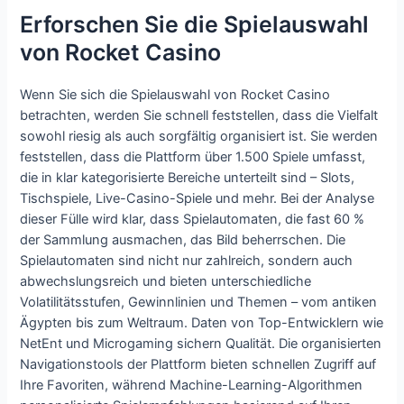
Erforschen Sie die Spielauswahl
von Rocket Casino
Wenn Sie sich die Spielauswahl von Rocket Casino
betrachten, werden Sie schnell feststellen, dass die Vielfalt
sowohl riesig als auch sorgfältig organisiert ist. Sie werden
feststellen, dass die Plattform über 1.500 Spiele umfasst,
die in klar kategorisierte Bereiche unterteilt sind – Slots,
Tischspiele, Live-Casino-Spiele und mehr. Bei der Analyse
dieser Fülle wird klar, dass Spielautomaten, die fast 60 %
der Sammlung ausmachen, das Bild beherrschen. Die
Spielautomaten sind nicht nur zahlreich, sondern auch
abwechslungsreich und bieten unterschiedliche
Volatilitätsstufen, Gewinnlinien und Themen – vom antiken
Ägypten bis zum Weltraum. Daten von Top-Entwicklern wie
NetEnt und Microgaming sichern Qualität. Die organisierten
Navigationstools der Plattform bieten schnellen Zugriff auf
Ihre Favoriten, während Machine-Learning-Algorithmen