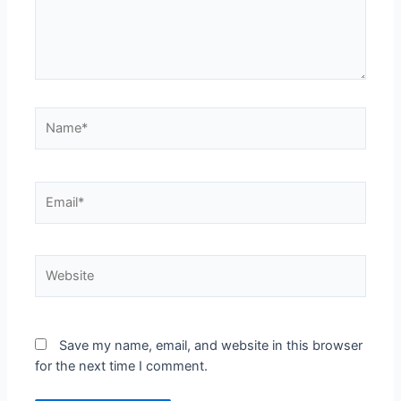
Name*
Email*
Website
Save my name, email, and website in this browser
for the next time I comment.