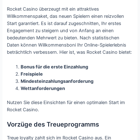
Rocket Casino überzeugt mit ein attraktives
Willkommenspaket, das neuen Spielern einen reizvollen
Start garantiert. Es ist darauf zugeschnitten, Ihr erstes
Engagement zu steigern und von Anfang an einen
bedeutenden Mehrwert zu bieten. Nach statistischen
Daten können Willkommensboni Ihr Online-Spielerlebnis
beträchtlich verbessern. Hier ist, was Rocket Casino bietet:
Bonus für die erste Einzahlung
Freispiele
Mindesteinzahlungsanforderung
Wettanforderungen
Nutzen Sie diese Einsichten für einen optimalen Start im
Rocket Casino.
Vorzüge des Treueprogramms
Treue loyalty zahlt sich im Rocket Casino aus. Ein