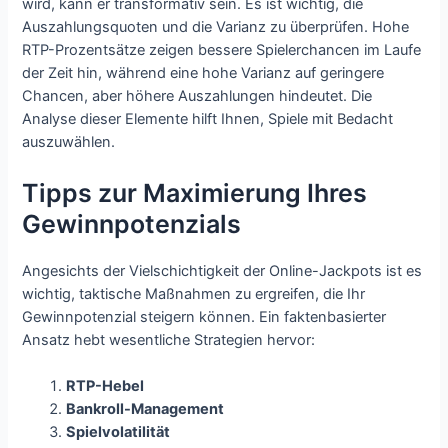
wird, kann er transformativ sein. Es ist wichtig, die
Auszahlungsquoten und die Varianz zu überprüfen. Hohe
RTP-Prozentsätze zeigen bessere Spielerchancen im Laufe
der Zeit hin, während eine hohe Varianz auf geringere
Chancen, aber höhere Auszahlungen hindeutet. Die
Analyse dieser Elemente hilft Ihnen, Spiele mit Bedacht
auszuwählen.
Tipps zur Maximierung Ihres
Gewinnpotenzials
Angesichts der Vielschichtigkeit der Online-Jackpots ist es
wichtig, taktische Maßnahmen zu ergreifen, die Ihr
Gewinnpotenzial steigern können. Ein faktenbasierter
Ansatz hebt wesentliche Strategien hervor:
RTP-Hebel
Bankroll-Management
Spielvolatilität