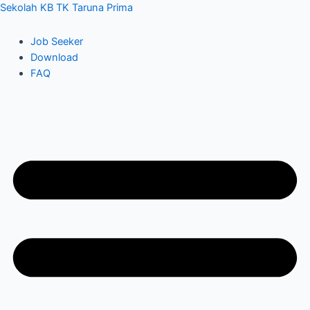
Skip
Post
Sekolah KB TK Taruna Prima
to
navigation
content
Job Seeker
Download
FAQ