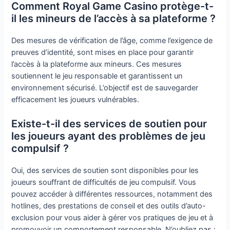
Comment Royal Game Casino protège-t-
il les mineurs de l’accès à sa plateforme ?
Des mesures de vérification de l’âge, comme l’exigence de
preuves d’identité, sont mises en place pour garantir
l’accès à la plateforme aux mineurs. Ces mesures
soutiennent le jeu responsable et garantissent un
environnement sécurisé. L’objectif est de sauvegarder
efficacement les joueurs vulnérables.
Existe-t-il des services de soutien pour
les joueurs ayant des problèmes de jeu
compulsif ?
Oui, des services de soutien sont disponibles pour les
joueurs souffrant de difficultés de jeu compulsif. Vous
pouvez accéder à différentes ressources, notamment des
hotlines, des prestations de conseil et des outils d’auto-
exclusion pour vous aider à gérer vos pratiques de jeu et à
promouvoir un comportement responsable. N’oubliez pas :