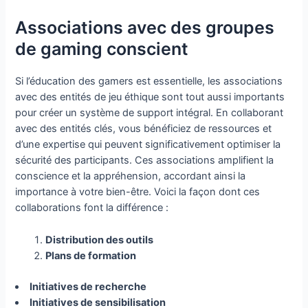
Associations avec des groupes
de gaming conscient
Si l’éducation des gamers est essentielle, les associations
avec des entités de jeu éthique sont tout aussi importants
pour créer un système de support intégral. En collaborant
avec des entités clés, vous bénéficiez de ressources et
d’une expertise qui peuvent significativement optimiser la
sécurité des participants. Ces associations amplifient la
conscience et la appréhension, accordant ainsi la
importance à votre bien-être. Voici la façon dont ces
collaborations font la différence :
Distribution des outils
Plans de formation
Initiatives de recherche
Initiatives de sensibilisation