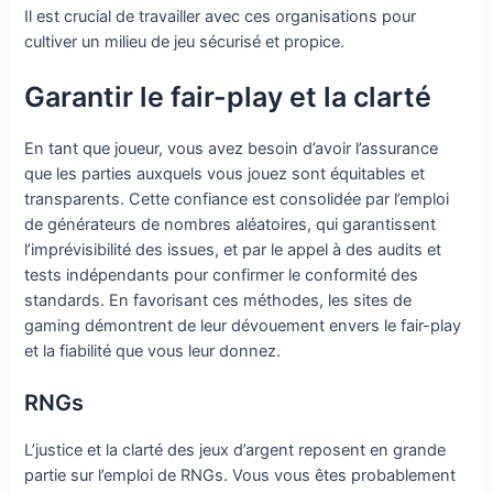
Il est crucial de travailler avec ces organisations pour
cultiver un milieu de jeu sécurisé et propice.
Garantir le fair-play et la clarté
En tant que joueur, vous avez besoin d’avoir l’assurance
que les parties auxquels vous jouez sont équitables et
transparents. Cette confiance est consolidée par l’emploi
de générateurs de nombres aléatoires, qui garantissent
l’imprévisibilité des issues, et par le appel à des audits et
tests indépendants pour confirmer le conformité des
standards. En favorisant ces méthodes, les sites de
gaming démontrent de leur dévouement envers le fair-play
et la fiabilité que vous leur donnez.
RNGs
L’justice et la clarté des jeux d’argent reposent en grande
partie sur l’emploi de RNGs. Vous vous êtes probablement