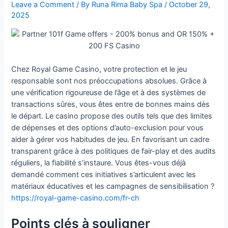
Leave a Comment
/ By
Runa Rima Baby Spa
/
October 29,
2025
Chez Royal Game Casino, votre protection et le jeu
responsable sont nos préoccupations absolues. Grâce à
une vérification rigoureuse de l’âge et à des systèmes de
transactions sûres, vous êtes entre de bonnes mains dès
le départ. Le casino propose des outils tels que des limites
de dépenses et des options d’auto-exclusion pour vous
aider à gérer vos habitudes de jeu. En favorisant un cadre
transparent grâce à des politiques de fair-play et des audits
réguliers, la fiabilité s’instaure. Vous êtes-vous déjà
demandé comment ces initiatives s’articulent avec les
matériaux éducatives et les campagnes de sensibilisation ?
https://royal-game-casino.com/fr-ch
Points clés à souligner