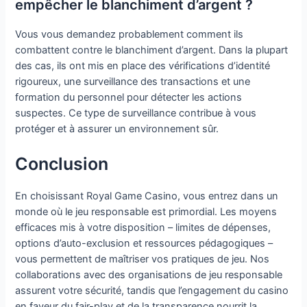
empêcher le blanchiment d’argent ?
Vous vous demandez probablement comment ils
combattent contre le blanchiment d’argent. Dans la plupart
des cas, ils ont mis en place des vérifications d’identité
rigoureux, une surveillance des transactions et une
formation du personnel pour détecter les actions
suspectes. Ce type de surveillance contribue à vous
protéger et à assurer un environnement sûr.
Conclusion
En choisissant Royal Game Casino, vous entrez dans un
monde où le jeu responsable est primordial. Les moyens
efficaces mis à votre disposition – limites de dépenses,
options d’auto-exclusion et ressources pédagogiques –
vous permettent de maîtriser vos pratiques de jeu. Nos
collaborations avec des organisations de jeu responsable
assurent votre sécurité, tandis que l’engagement du casino
en faveur du fair-play et de la transparence nourrit la