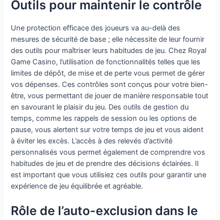
Outils pour maintenir le contrôle
Une protection efficace des joueurs va au-delà des
mesures de sécurité de base ; elle nécessite de leur fournir
des outils pour maîtriser leurs habitudes de jeu. Chez Royal
Game Casino, l’utilisation de fonctionnalités telles que les
limites de dépôt, de mise et de perte vous permet de gérer
vos dépenses. Ces contrôles sont conçus pour votre bien-
être, vous permettant de jouer de manière responsable tout
en savourant le plaisir du jeu. Des outils de gestion du
temps, comme les rappels de session ou les options de
pause, vous alertent sur votre temps de jeu et vous aident
à éviter les excès. L’accès à des relevés d’activité
personnalisés vous permet également de comprendre vos
habitudes de jeu et de prendre des décisions éclairées. Il
est important que vous utilisiez ces outils pour garantir une
expérience de jeu équilibrée et agréable.
Rôle de l’auto-exclusion dans le