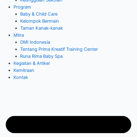
Program
Baby & Child Care
Kelompok Bermain
Taman Kanak-kanak
Mitra
DMI Indonesia
Tentang Prima Kreatif Training Center
Runa Rima Baby Spa
Kegiatan & Artikel
Kemitraan
Kontak