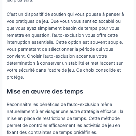
jeu plus sûrs.
C’est un dispositif de soutien qui vous pousse à penser à
vos pratiques de jeu. Que vous vous sentiez accablé ou
que vous ayez simplement besoin de temps pour vous
remettre en question, l’auto-exclusion vous offre cette
interruption essentielle. Cette option est souvent souple,
vous permettant de sélectionner la période qui vous
convient. Choisir l’auto-exclusion accentue votre
détermination à conserver un stabilité et met l’accent sur
votre sécurité dans l’cadre de jeu. Ce choix consolide et
protège.
Mise en œuvre des temps
Reconnaître les bénéfices de l’auto-exclusion mène
naturellement à envisager une autre stratégie efficace : la
mise en place de restrictions de temps. Cette méthode
permet de contrôler efficacement les activités de jeu en
fixant des contraintes de temps prédéfinies.