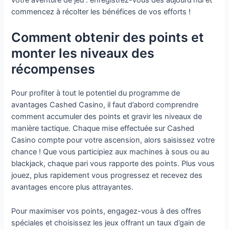
commencez à récolter les bénéfices de vos efforts !
Comment obtenir des points et
monter les niveaux des
récompenses
Pour profiter à tout le potentiel du programme de
avantages Cashed Casino, il faut d’abord comprendre
comment accumuler des points et gravir les niveaux de
manière tactique. Chaque mise effectuée sur Cashed
Casino compte pour votre ascension, alors saisissez votre
chance ! Que vous participiez aux machines à sous ou au
blackjack, chaque pari vous rapporte des points. Plus vous
jouez, plus rapidement vous progressez et recevez des
avantages encore plus attrayantes.
Pour maximiser vos points, engagez-vous à des offres
spéciales et choisissez les jeux offrant un taux d’gain de