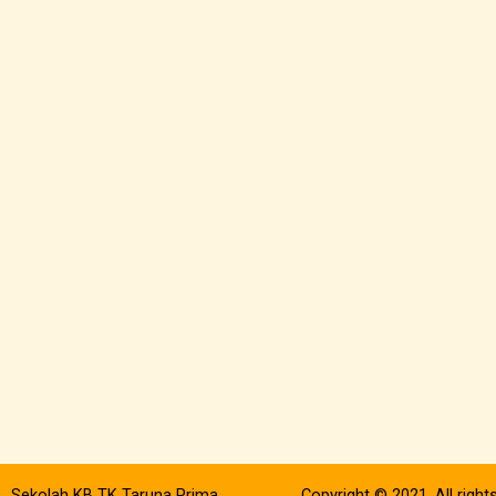
Sekolah KB TK Taruna Prima
Copyright © 2021. All right