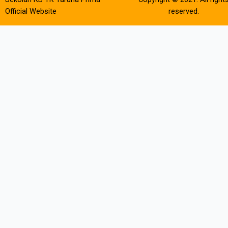
Official Website
reserved.