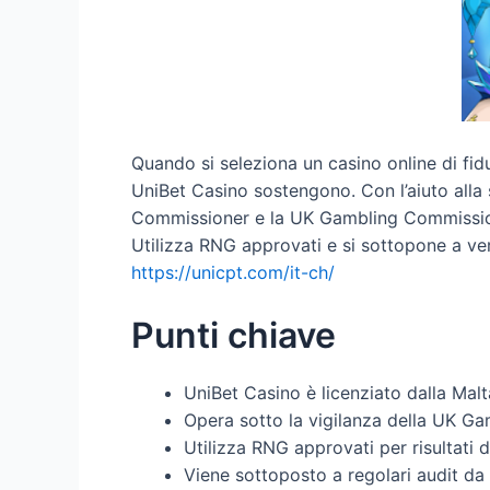
Quando si seleziona un casino online di fidu
UniBet Casino sostengono. Con l’aiuto alla
Commissioner e la UK Gambling Commission,
Utilizza RNG approvati e si sottopone a ver
https://unicpt.com/it-ch/
Punti chiave
UniBet Casino è licenziato dalla Ma
Opera sotto la vigilanza della UK Gam
Utilizza RNG approvati per risultati d
Viene sottoposto a regolari audit da p