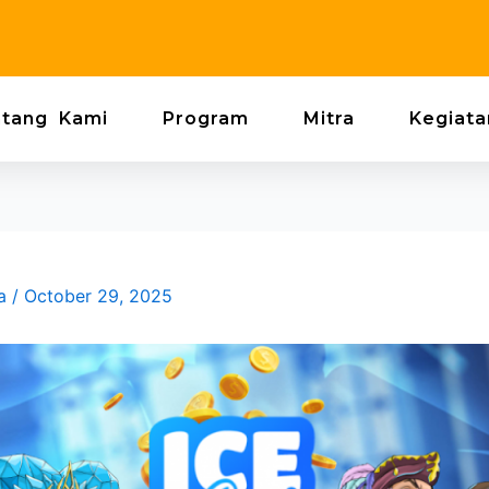
tang Kami
Program
Mitra
Kegiata
pa
/
October 29, 2025