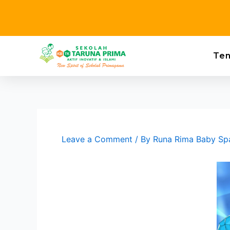
Skip
Post
to
navigation
content
Ten
Leave a Comment
/ By
Runa Rima Baby S