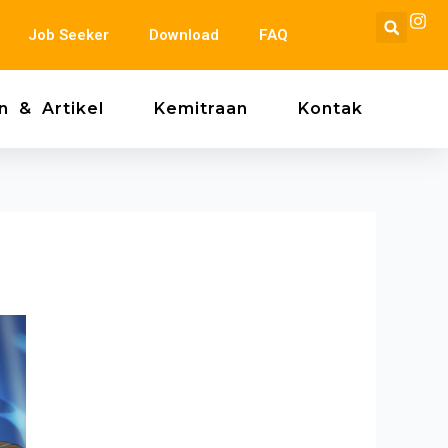
Se
Job Seeker
Download
FAQ
n & Artikel
Kemitraan
Kontak