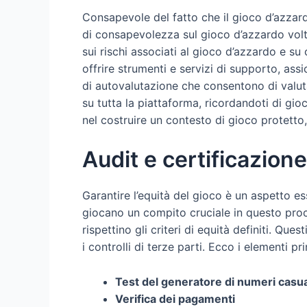
Consapevole del fatto che il gioco d’azzard
di consapevolezza sul gioco d’azzardo volt
sui rischi associati al gioco d’azzardo e s
offrire strumenti e servizi di supporto, ass
di autovalutazione che consentono di valu
su tutta la piattaforma, ricordandoti di gi
nel costruire un contesto di gioco protetto,
Audit e certificazione
Garantire l’equità del gioco è un aspetto ess
giocano un compito cruciale in questo proce
rispettino gli criteri di equità definiti. Que
i controlli di terze parti. Ecco i elementi pri
Test del generatore di numeri casu
Verifica dei pagamenti