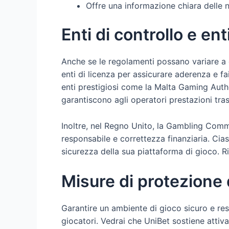
Offre una informazione chiara delle n
Enti di controllo e en
Anche se le regolamenti possano variare a d
enti di licenza per assicurare aderenza e fa
enti prestigiosi come la Malta Gaming Autho
garantiscono agli operatori prestazioni tras
Inoltre, nel Regno Unito, la Gambling Commi
responsabile e correttezza finanziaria. Ciasc
sicurezza della sua piattaforma di gioco. R
Misure di protezione
Garantire un ambiente di gioco sicuro e re
giocatori. Vedrai che UniBet sostiene attiv