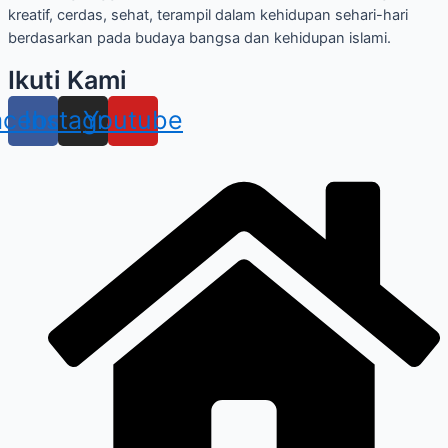
kreatif, cerdas, sehat, terampil dalam kehidupan sehari-hari
berdasarkan pada budaya bangsa dan kehidupan islami.
Ikuti Kami
acebook
Instagram
Youtube